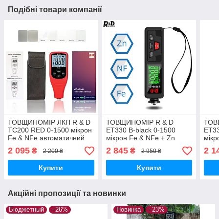
Подібні товари компанії
ТОВЩИНОМІР ЛКП R & D
ТОВЩИНОМІР R & D
ТОВ
TC200 RED 0-1500 мікрон
ET330 B-black 0-1500
ET33
Fe & NFe автоматичний
мікрон Fe & NFe + Zn
мікр
тесторі фарби
автоматичний тесторі
авто
2 095
2 845
2 1
₴
₴
2 200 ₴
2 950 ₴
автомобільний
фарби автомобільний
фарб
Купити
Купити
Акційні пропозиції та новинки
Бюджетный
–26%
Новинка
–23%