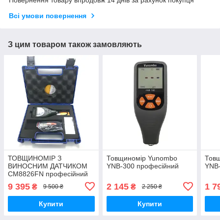
Повернення товару впродовж 14 днів за рахунок покупця
Всі умови повернення
З цим товаром також замовляють
ТОВЩИНОМІР З
Товщиномір Yunombo
Тов
ВИНОСНИМ ДАТЧИКОМ
YNB-300 професійний
YNB
CM8826FN професійний
високоточний
9 395
2 145
1 7
₴
₴
9 500 ₴
2 250 ₴
Купити
Купити