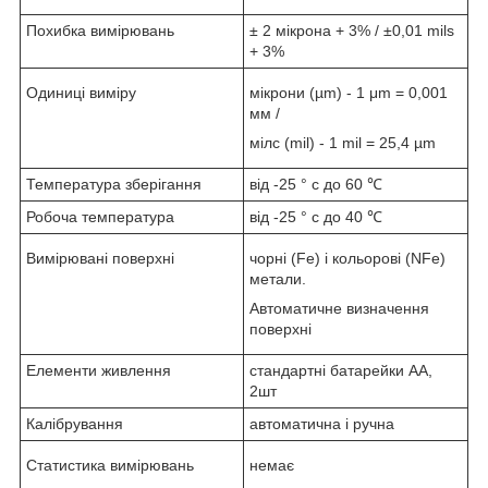
Похибка вимірювань
± 2 мікрона + 3% / ±0,01 mils
+ 3%
Одиниці виміру
мікрони (µm) - 1 μm = 0,001
мм /
мілс (mil) - 1 mil = 25,4 µm
Температура зберігання
від -25 ° с до 60 ℃
Робоча температура
від -25 ° с до 40 ℃
Вимірювані поверхні
чорні (Fe) і кольорові (NFe)
метали.
Автоматичне визначення
поверхні
Елементи живлення
стандартні батарейки АА,
2шт
Калібрування
автоматична і ручна
Статистика вимірювань
немає