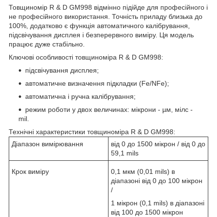
Товщиномір R & D GM998 відмінно підійде для професійного і
не професійного використання. Точність приладу близька до
100%, додатково є функція автоматичного калібрування,
підсвічування дисплея і безперервного виміру. Ця модель
працює дуже стабільно.
Ключові особливості товщиноміра R & D GM998:
підсвічування дисплея;
автоматичне визначення підкладки (Fe/NFe);
автоматична і ручна калібрування;
режим роботи у двох величинах: мікрони - µм, мілс -
mil.
Технічні характеристики товщиноміра R & D GM998:
Діапазон вимірювання
від 0 до 1500 мікрон / від 0 до
59,1 mils
Крок виміру
0,1 мкм (0,01 mils) в
діапазоні від 0 до 100 мікрон
/
1 мікрон (0,1 mils) в діапазоні
від 100 до 1500 мікрон