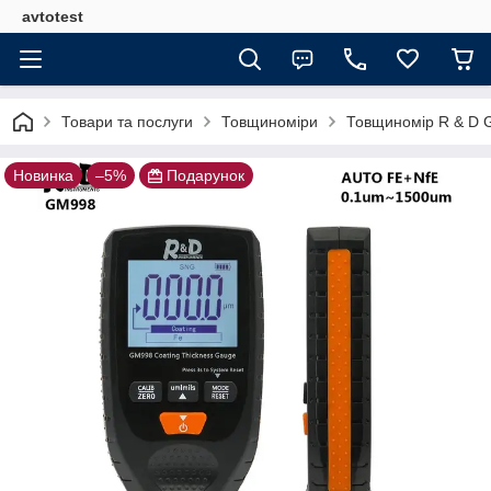
avtotest
Товари та послуги
Товщиноміри
Товщиномір R & D G
Новинка
–5%
Подарунок