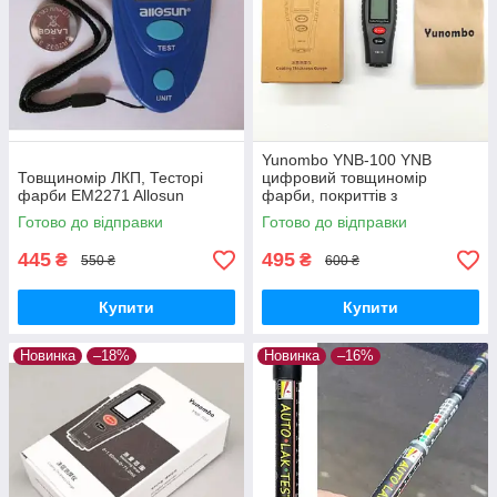
Yunombo YNB-100 YNB
Товщиномір ЛКП, Тесторі
цифровий товщиномір
фарби EM2271 Allosun
фарби, покриттів з
підсвічуванням, не вимагає
Готово до відправки
Готово до відправки
калібрування
445
495
₴
₴
550 ₴
600 ₴
Купити
Купити
Новинка
–18%
Новинка
–16%