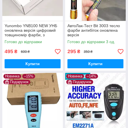
Yunombo YNB100 NEW УНБ
АвтоЛак-Тест Bit 3003 тесло
оновлена версія цифровий
фарби антибіток оновлена
товщиномір фарби, з
версія
підсвічуванням, не вимагає
Готово до відправки
Готово до відправки 3 од.
калібрування
495
295
₴
₴
600 ₴
350 ₴
Купити
Купити
Новинка
–15%
Новинка
–14%
Подарунок
Подарунок