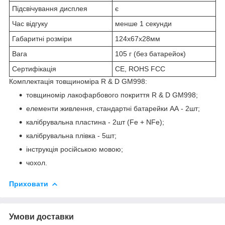
Підсвічування дисплея
є
Час відгуку
менше 1 секунди
Габаритні розміри
124х67х28мм
Вага
105 г (без батарейок)
Сертифікація
CE, ROHS FCC
Комплектація товщиноміра R & D GM998:
товщиномір лакофарбового покриття R & D GM998;
елементи живлення, стандартні батарейки АА - 2шт;
калібрувальна пластина - 2шт (Fe + NFe);
калібрувальна плівка - 5шт;
інструкція російською мовою;
чохол.
Приховати
Умови доставки