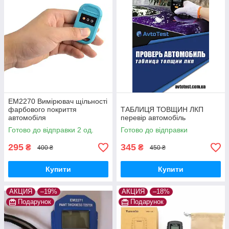
EM2270 Вимірювач щільності
фарбового покриття
ТАБЛИЦЯ ТОВЩИН ЛКП
автомобіля
перевір автомобіль
Готово до відправки 2 од.
Готово до відправки
295
345
₴
₴
400 ₴
450 ₴
Купити
Купити
АКЦИЯ
–19%
АКЦИЯ
–18%
Подарунок
Подарунок