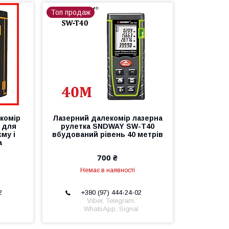
Топ продаж
комір
Лазерний далекомір лазерна
 для
рулетка SNDWAY SW-T40
єму і
вбудований рівень 40 метрів
а
700 ₴
Немає в наявності
2
+380 (97) 444-24-02
Viber, Telegram,
WhatsApp, Signal