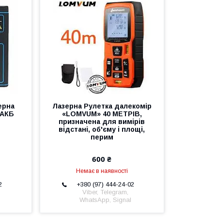
ерна
Лазерна Рулетка далекомір
 АКБ
«LOMVUM» 40 МЕТРІВ,
призначена для вимірів
відстані, об'єму і площі,
перим
600 ₴
Немає в наявності
2
+380 (97) 444-24-02
Viber, Telegram,
WhatsApp, Signal