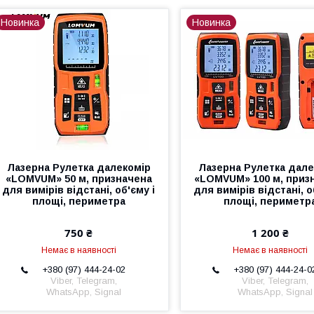
Новинка
Новинка
Лазерна Рулетка далекомір
Лазерна Рулетка дале
«LOMVUM» 50 м, призначена
«LOMVUM» 100 м, приз
для вимірів відстані, об'єму і
для вимірів відстані, о
площі, периметра
площі, периметр
750 ₴
1 200 ₴
Немає в наявності
Немає в наявності
+380 (97) 444-24-02
+380 (97) 444-24-0
Viber, Telegram,
Viber, Telegram,
WhatsApp, Signal
WhatsApp, Signal