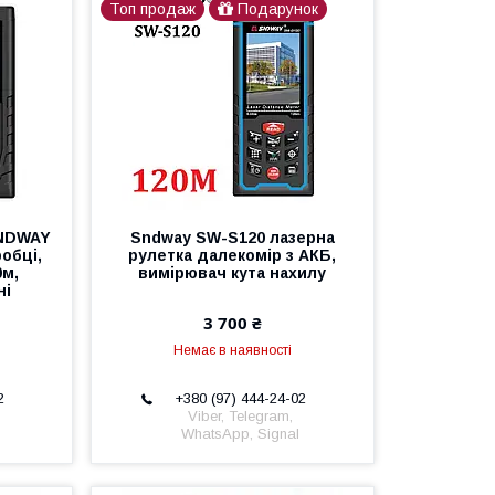
Топ продаж
Подарунок
SNDWAY
Sndway SW-S120 лазерна
обці,
рулетка далекомір з АКБ,
0м,
вимірювач кута нахилу
ні
3 700 ₴
Немає в наявності
2
+380 (97) 444-24-02
Viber, Telegram,
WhatsApp, Signal