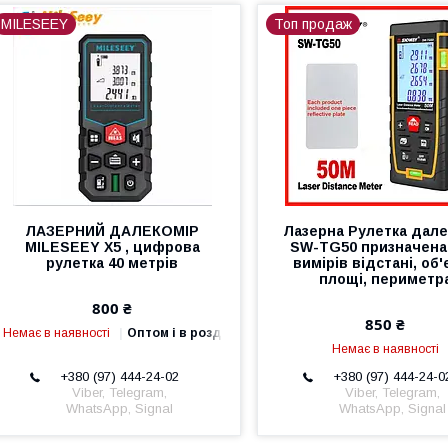
MILESEEY
Топ продаж
ЛАЗЕРНИЙ ДАЛЕКОМІР
Лазерна Рулетка дале
MILESEEY X5 , цифрова
SW-TG50 призначена
рулетка 40 метрів
вимірів відстані, об'
площі, периметр
800 ₴
850 ₴
Немає в наявності
Оптом і в роздріб
Немає в наявності
+380 (97) 444-24-02
+380 (97) 444-24-0
Viber, Telegram,
Viber, Telegram,
WhatsApp, Signal
WhatsApp, Signal