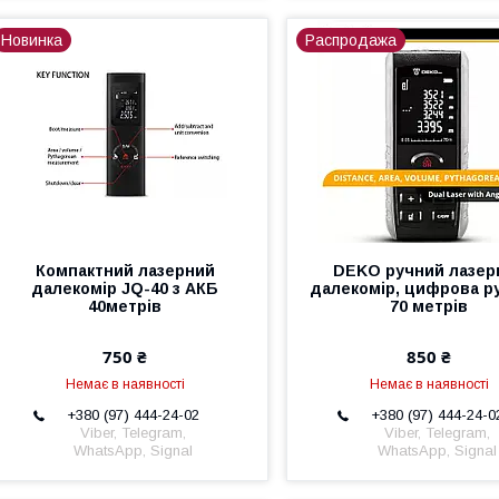
Новинка
Распродажа
Компактний лазерний
DEKO ручний лазер
далекомір JQ-40 з АКБ
далекомір, цифрова р
40метрів
70 метрів
750 ₴
850 ₴
Немає в наявності
Немає в наявності
+380 (97) 444-24-02
+380 (97) 444-24-0
Viber, Telegram,
Viber, Telegram,
WhatsApp, Signal
WhatsApp, Signal