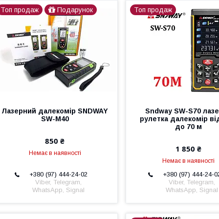
Топ продаж
Подарунок
Топ продаж
Лазерний далекомір SNDWAY
Sndway SW-S70 лаз
SW-M40
рулетка далекомір від
до 70 м
850 ₴
1 850 ₴
Немає в наявності
Немає в наявності
+380 (97) 444-24-02
+380 (97) 444-24-0
Viber, Telegram,
Viber, Telegram,
WhatsApp, Signal
WhatsApp, Signal