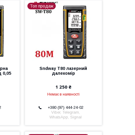
Топ продаж
ерна
Sndway T80 лазерний
 0,05
далекомір
1 250 ₴
Немає в наявності
2
+380 (97) 444-24-02
Viber, Telegram,
WhatsApp, Signal