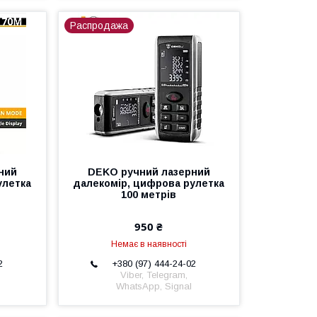
Распродажа
ний
DEKO ручний лазерний
улетка
далекомір, цифрова рулетка
100 метрів
950 ₴
Немає в наявності
2
+380 (97) 444-24-02
Viber, Telegram,
WhatsApp, Signal