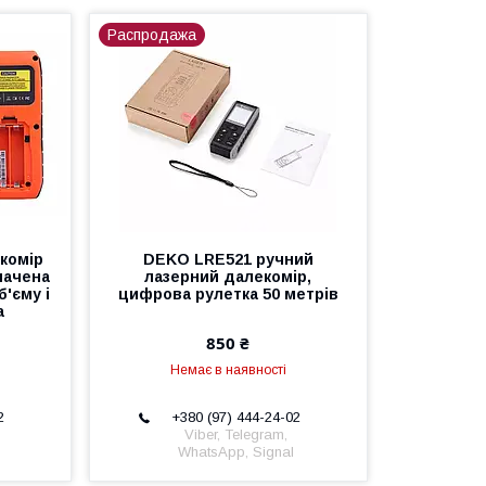
Распродажа
комір
DEKO LRE521 ручний
начена
лазерний далекомір,
б'єму і
цифрова рулетка 50 метрів
а
850 ₴
Немає в наявності
2
+380 (97) 444-24-02
Viber, Telegram,
WhatsApp, Signal