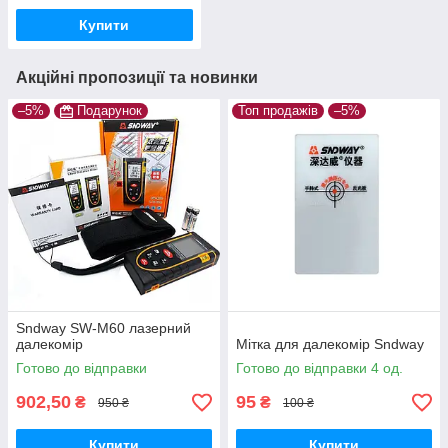
Купити
Акційні пропозиції та новинки
–5%
Подарунок
Топ продажів
–5%
Sndway SW-M60 лазерний
далекомір
Мітка для далекомір Sndway
Готово до відправки
Готово до відправки 4 од.
902,50
95
₴
₴
950 ₴
100 ₴
Купити
Купити