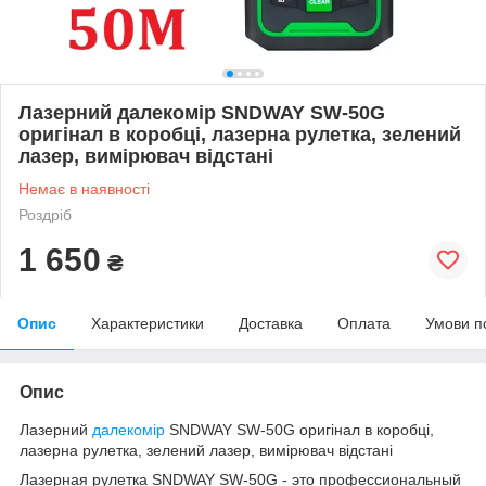
Лазерний далекомір SNDWAY SW-50G
оригінал в коробці, лазерна рулетка, зелений
лазер, вимірювач відстані
Немає в наявності
Роздріб
1 650
₴
Опис
Характеристики
Доставка
Оплата
Умови п
Опис
Лазерний
далекомір
SNDWAY SW-50G оригінал в коробці,
лазерна рулетка, зелений лазер, вимірювач відстані
Лазерная рулетка SNDWAY SW-50G - это профессиональный