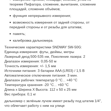
теореме Пифагора, сложение, вычитание, сложение
площадей, сложение объёмов;
функция непрерывного измерения;
возможность измерения от задней стороны, от
передней стороны и от резьбы для штатива;
память;
калибровка дальномера.
Технические характеристики SNDWAY SW-50G:
Единица измерения: футы, дюймы, метры
Лазерный диод:500-535 нм, Поколение лазера: 2
Диапазон измерения: 0,05-50 м
Точность измерения: +/- 1,5 мм
Источники питания: 3 батареи AAA (LR03) / 1,5 В
Автоматическое отключение питания: 3 мин.
Диапазон рабочих температур 0 °C... +40 °C
Температура хранения -20 °C... +60 °C
Длина х Ширина Х Высота: 112 х 50 х 25 мм
Вес прибора: 0,1 кг
дальномер с зелёным лучом имеет резьбу под штатив 1/4",
что облегчает работу с ним на улице