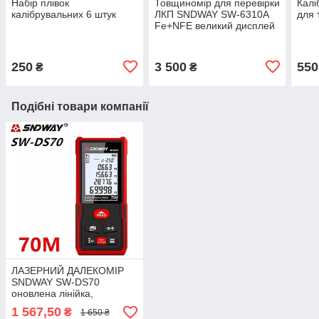
Набір плівок
Товщиномір для перевірки
Калі
калібрувальних 6 штук
ЛКП SNDWAY SW-6310A
для 
Fe+NFE великий дисплей
250
3 500
550
₴
₴
Подібні товари компанії
ЛАЗЕРНИЙ ДАЛЕКОМІР
SNDWAY SW-DS70
оновлена лінійка,
професійна серія
1 567,50
₴
1 650 ₴