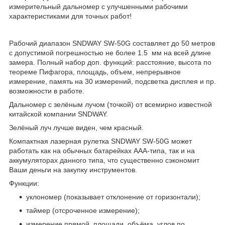
измерительный дальномер с улучшенными рабочими
характеристиками для точных работ!
Рабочий диапазон SNDWAY SW-50G составляет до 50 метров
с допустимой погрешностью не более 1.5 мм на всей длине
замера. Полный набор доп. функций: расстояние, высота по
теореме Пифагора, площадь, объем, непрерывное
измерение, память на 30 измерений, подсветка дисплея и пр.
возможности в работе.
Дальномер с зелёным лучом (точкой) от всемирно известной
китайской компании SNDWAY.
Зелёный луч лучше виден, чем красный.
Компактная лазерная рулетка SNDWAY SW-50G может
работать как на обычных батарейках ААА-типа, так и на
аккумуляторах данного типа, что существенно сэкономит
Ваши деньги на закупку инструментов.
Функции:
уклономер (показывает отклонение от горизонтали);
таймер (отсроченное измерение);
измерение прямой, площади, объёма, углов по