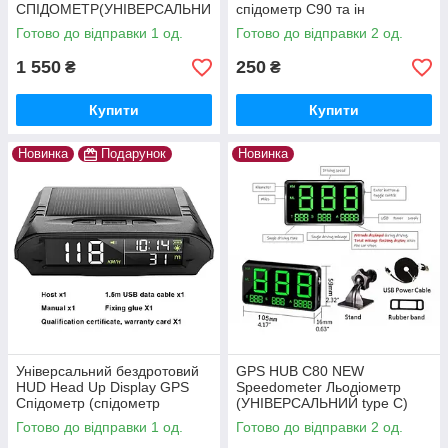
СПІДОМЕТР(УНІВЕРСАЛЬНИ
спідометр С90 та ін
Й)
Готово до відправки 1 од.
Готово до відправки 2 од.
1 550
250
₴
₴
Купити
Купити
Новинка
Подарунок
Новинка
Універсальний бездротовий
GPS HUB C80 NEW
HUD Head Up Display GPS
Speedometer Льодіометр
Спідометр (спідометр
(УНІВЕРСАЛЬНИЙ type C)
годинник термометр і ін )
Готово до відправки 1 од.
Готово до відправки 2 од.