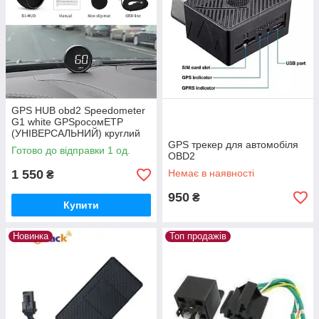
GPS HUB obd2 Speedometer
G1 white GPSросомЕТР
(УНІВЕРСАЛЬНИЙ) круглий
дизайн
GPS трекер для автомобіля
Готово до відправки 1 од.
OBD2
1 550
Немає в наявності
₴
950
₴
Купити
Новинка
Топ продажів