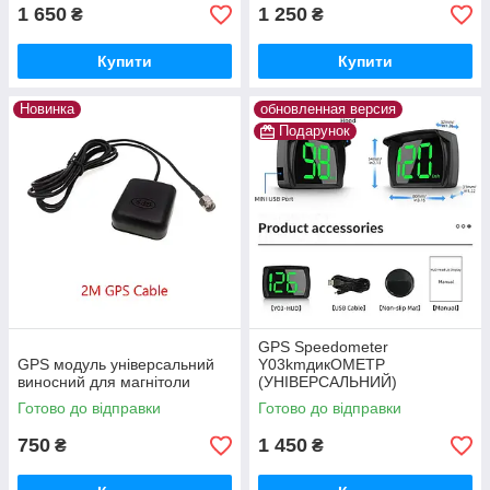
1 650
1 250
₴
₴
Купити
Купити
Новинка
обновленная версия
Подарунок
GPS Speedometer
GPS модуль універсальний
Y03kmдикОМЕТР
виносний для магнітоли
(УНІВЕРСАЛЬНИЙ)
Готово до відправки
Готово до відправки
750
1 450
₴
₴