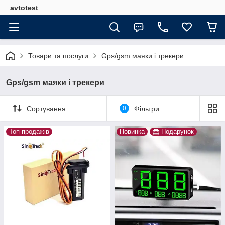
avtotest
Товари та послуги
Gps/gsm маяки і трекери
Gps/gsm маяки і трекери
Сортування
0
Фільтри
Топ продажів
Новинка
Подарунок