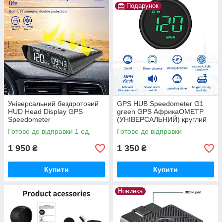
Подарунок
Універсальний бездротовий
GPS HUB Speedometer G1
HUD Head Display GPS
green GPS АфрикаОМЕТР
Speedometer
(УНІВЕРСАЛЬНИЙ) круглий
(мультифункціональний)
дизайн
Готово до відправки 1 од.
Готово до відправки
1 950
1 350
₴
₴
Купити
Купити
Новинка