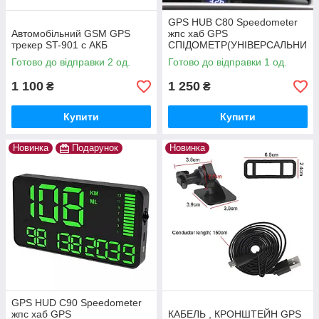
GPS HUB C80 Speedometer
Автомобільний GSM GPS
жпс хаб GPS
трекер ST-901 c АКБ
СПІДОМЕТР(УНІВЕРСАЛЬНИ
Й)
Готово до відправки 2 од.
Готово до відправки 1 од.
1 100
1 250
₴
₴
Купити
Купити
Новинка
Подарунок
Новинка
GPS HUD C90 Speedometer
жпс хаб GPS
КАБЕЛЬ , КРОНШТЕЙН GPS