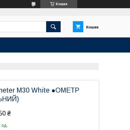
Кошик
Кошик
eter M30 White ●ОМЕТР
ЬНИЙ)
50 ₴
 од.