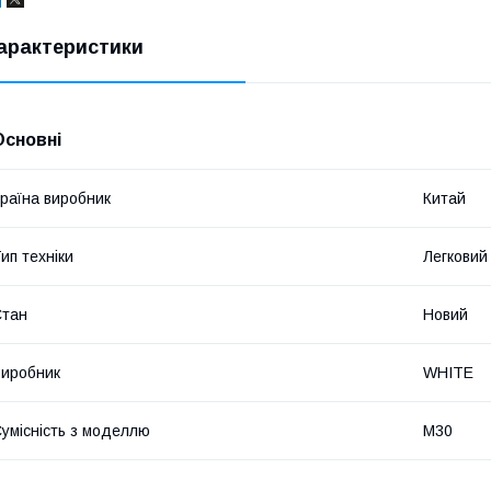
арактеристики
Основні
раїна виробник
Китай
ип техніки
Легковий
Стан
Новий
иробник
WHITE
умісність з моделлю
M30