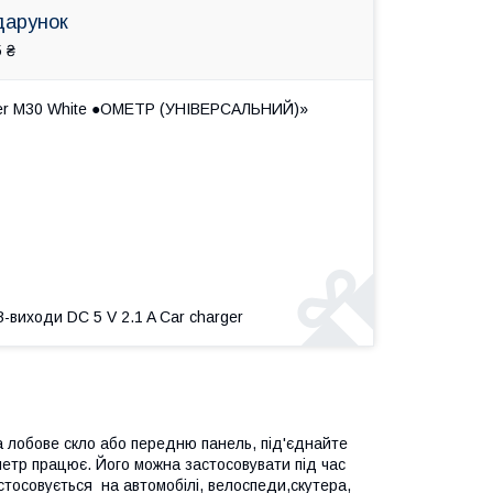
дарунок
 ₴
ter M30 White ●ОМЕТР (УНІВЕРСАЛЬНИЙ)»
-виходи DC 5 V 2.1 A Car charger
на лобове скло або передню панель, під'єднайте
метр працює. Його можна застосовувати під час
тосовується на автомобілі, велоспеди,скутера,