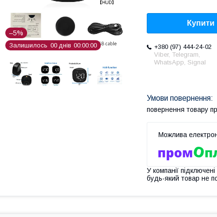
Купити
–5%
Залишилось
0
0
днів
0
0
0
0
0
0
+380 (97) 444-24-02
Viber, Telegram,
WhatsApp, Signal
повернення товару п
У компанії підключені
будь-який товар не п