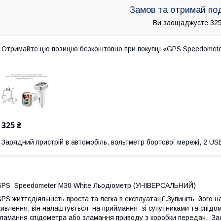
Замов та отримай по
Ви заощаджуєте 325
Отримайте цю позицію безкоштовно при покупці «GPS Speedome
325 ₴
Зарядний пристрій в автомобіль, вольтметр бортової мережі, 2 USB
PS Speedometer M30 White Льодіометр (УНІВЕРСАЛЬНИЙ)
PS життєдіяльність проста та легка в експлуатації.Зупиніть його 
ивлення, він налаштується на приймання зі супутниками та спідо
ламання спідометра або зламання приводу з коробки передач. Зас