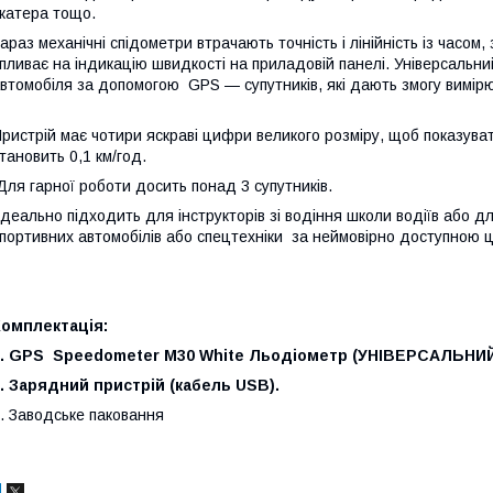
катера тощо.
араз механічні спідометри втрачають точність і лінійність із часо
пливає на індикацію швидкості на приладовій панелі. Універсальн
втомобіля за допомогою GPS — супутників, які дають змогу вимі
ристрій має чотири яскраві цифри великого розміру, щоб показува
тановить 0,1 км/год.
ля гарної роботи досить понад 3 супутників.
деально підходить для інструкторів зі водіння школи водіїв або д
портивних автомобілів або спецтехніки за неймовірно доступною 
Комплектація:
1. GPS Speedometer M30 White Льодіометр (УНІВЕРСАЛЬНИ
. Зарядний пристрій (кабель USB).
. Заводське паковання