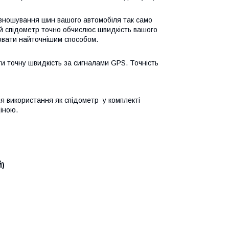
м, зношування шин вашого автомобіля так само
ий спідометр точно обчислює швидкість вашого
рювати найточнішим способом.
ти точну швидкість за сигналами GPS. Точність
ля використання як спідометр у комплекті
ціною.
Й)