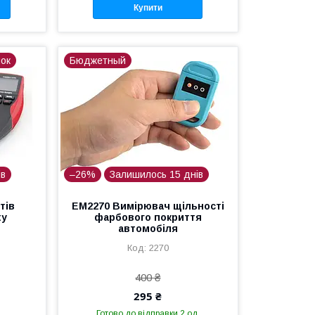
Купити
ок
Бюджетный
ів
–26%
Залишилось 15 днів
тів
EM2270 Вимірювач щільності
ty
фарбового покриття
автомобіля
2270
400 ₴
295 ₴
Готово до відправки 2 од.