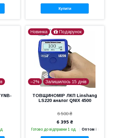
Купити
Новинка
Подарунок
ів
–2%
Залишилось 15 днів
 YNB-
ТОВЩИНОМІР ЛКП Linshang
LS220 аналог QNIX 4500
6 500 ₴
6 395 ₴
д.
Готово до відправки 1 од.
Оптом і в роздріб