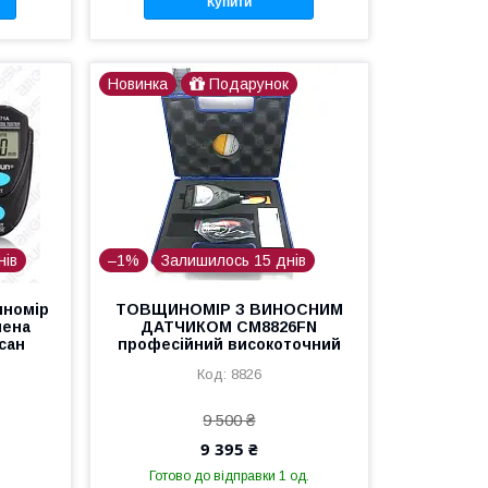
Купити
Новинка
Подарунок
нів
–1%
Залишилось 15 днів
иномір
ТОВЩИНОМІР З ВИНОСНИМ
лена
ДАТЧИКОМ CM8826FN
сан
професійний високоточний
8826
9 500 ₴
9 395 ₴
Готово до відправки 1 од.