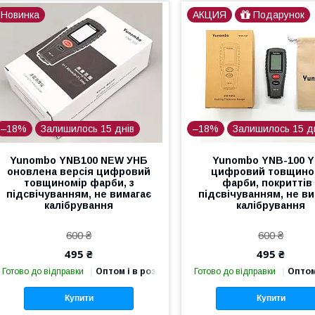
Новинка
АКЦИЯ
Подарунок
–18%
Залишилось 15 днів
–18%
Залишилось 15 д
Yunombo YNB100 NEW УНБ
Yunombo YNB-100 
оновлена версія цифровий
цифровий товщино
товщиномір фарби, з
фарби, покриттів 
підсвічуванням, не вимагає
підсвічуванням, не в
калібрування
калібрування
600 ₴
600 ₴
495 ₴
495 ₴
Готово до відправки
Оптом і в роздріб
Готово до відправки
Оптом
Купити
Купити