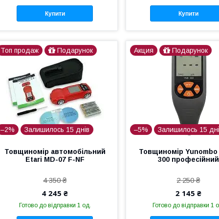
Купити
Купити
Топ продаж
Подарунок
Акция
Подарунок
–2%
Залишилось 15 днів
–5%
Залишилось 15 дн
Товщиномір автомобільний
Товщиномір Yunombo
Etari MD-07 F-NF
300 професійний
4 350 ₴
2 250 ₴
4 245 ₴
2 145 ₴
Готово до відправки 1 од.
Готово до відправки 1 о