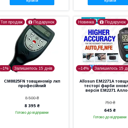
Купити
Купити
Топ продаж
Подарунок
Новинка
Подарунок
–1%
Залишилось 15 днів
–14%
Залишилось 15 д
CM8825FN товщиномір лкп
Allosun EM2271A товщ
професійний
тесторі фарби онов
версія ЕМ2271 Алло
8 500 ₴
750 ₴
8 395 ₴
645 ₴
Готово до відправки
Готово до відправки