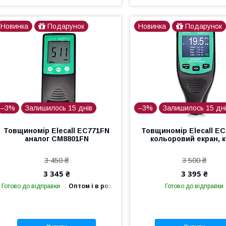
Новинка
Подарунок
Новинка
Подарунок
–3%
Залишилось 15 днів
–3%
Залишилось 15 дн
Товщиномір Elecall EC771FN
Товщиномір Elecall E
аналог СМ8801FN
кольоровий екран, 
3 450 ₴
3 500 ₴
3 345 ₴
3 395 ₴
Готово до відправки
Оптом і в роздріб
Готово до відправки