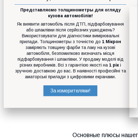
Представляємо толщинометры для огляду
кузова автомобілів!
Як виявити автомобіль після ДТП, підфарбовування
або шпаклівки після серйозних ушкоджень?
Використовувати для діагностики вимірювальні
прилади. Толщинометры з точністю до
1 Мікрон
заміряють товщину фарби та лаку на кузові
автомобіля, безпомилково визначать місця
підфарбовування і шпаклівки. У продажу моделі від
різних виробників. Всі з гарантією якості на
1 рік
і
зручною доставкою до вас. В наявності професійні та
аматорські прилади з цифровими екранами.
За измерителями!
Основные плюсы нашег