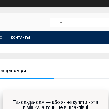
АС
КОНТАКТЫ
овщиноміри
Та-да-да-дам — або як не купити кота
в мішку, а точніше в шпаклівці