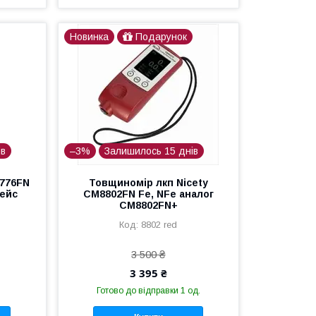
Новинка
Подарунок
ів
–3%
Залишилось 15 днів
C776FN
Товщиномір лкп Nicety
кейс
CM8802FN Fe, NFe аналог
CM8802FN+
8802 red
3 500 ₴
3 395 ₴
Готово до відправки 1 од.