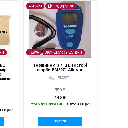
АКЦИЯ
Подарунок
нів
–19%
Залишилось 15 днів
YNB
Товщиномір ЛКП, Тесторі
мір
фарби EM2271 Allosun
з
ЕМ2271
имагає
550 ₴
445 ₴
Готово до відправки
Оптом і в роздріб
 і в роздріб
Купити