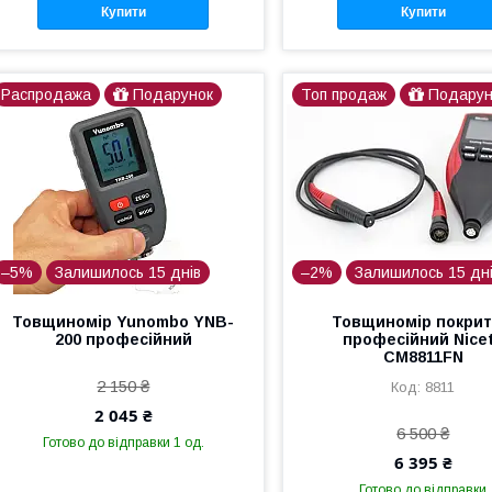
Купити
Купити
Распродажа
Подарунок
Топ продаж
Подарун
–5%
Залишилось 15 днів
–2%
Залишилось 15 дн
Товщиномір Yunombo YNB-
Товщиномір покрит
200 професійний
професійний Nice
CM8811FN
2 150 ₴
8811
2 045 ₴
6 500 ₴
Готово до відправки 1 од.
6 395 ₴
Готово до відправки