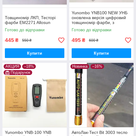
Yunombo YNB100 NEW УНБ
Товщиномір ЛКП, Тесторі
оновлена версія цифровий
фарби EM2271 Allosun
товщиномір фарби, з
підсвічуванням, не вимагає
Готово до відправки
Готово до відправки
калібрування
445
495
₴
₴
550 ₴
600 ₴
Купити
Купити
АКЦИЯ
–18%
Новинка
–16%
Подарунок
Yunombo YNB-100 YNB
АвтоЛак-Тест Bit 3003 тесло