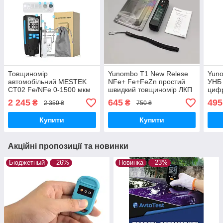
Товщиномір
Yunombo T1 New Relese
Yun
автомобільний MESTEK
NFe+ Fe+FeZn простий
УНБ 
CT02 Fe/NFe 0-1500 мкм
швидкий товщиномір ЛКП
циф
фарб
2 245
645
495
₴
₴
2 350 ₴
750 ₴
не в
Купити
Купити
Акційні пропозиції та новинки
Бюджетный
–26%
Новинка
–23%