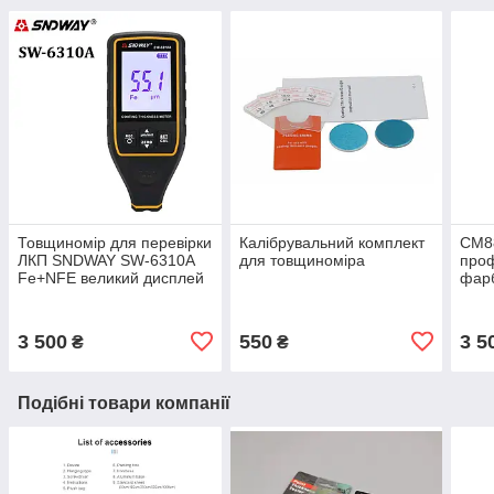
Товщиномір для перевірки
Калібрувальний комплект
СМ8
ЛКП SNDWAY SW-6310A
для товщиноміра
проф
Fe+NFE великий дисплей
фарб
для 
3 500
550
3 5
₴
₴
Подібні товари компанії