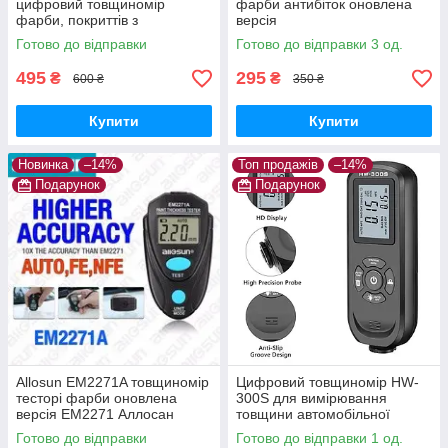
цифровий товщиномір
фарби антибіток оновлена
фарби, покриттів з
версія
підсвічуванням, не вимагає
Готово до відправки
Готово до відправки 3 од.
калібрування
495
295
₴
₴
600 ₴
350 ₴
Купити
Купити
Новинка
–14%
Топ продажів
–14%
Подарунок
Подарунок
Allosun EM2271A товщиномір
Цифровий товщиномір HW-
тесторі фарби оновлена
300S для вимірювання
версія ЕМ2271 Аллосан
товщини автомобільної
фарби, покриттів.
Готово до відправки
Готово до відправки 1 од.
Автокалібрування, з