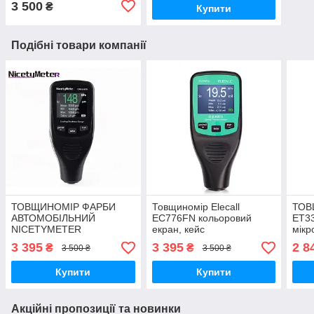
3 500
₴
Купити
Подібні товари компанії
ТОВЩИНОМІР ФАРБИ
Товщиномір Elecall
ТОВ
АВТОМОБІЛЬНИЙ
EC776FN кольоровий
ET33
NICETYMETER
екран, кейс
мікр
CM8806FN
авто
3 395
3 395
2 8
₴
₴
3 500 ₴
3 500 ₴
фарб
Купити
Купити
Акційні пропозиції та новинки