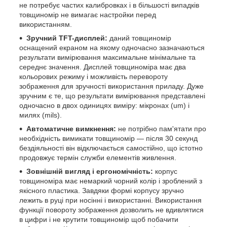
не потребує частих калибровках і в більшості випадків
товщиномір не вимагає настройки перед
використанням.
Зручний TFT-дисплей
:
даний товщиномір
оснащений екраном на якому одночасно зазначаються
результати вимірювання максимальне мінімальне та
середнє значення. Дисплей товщиноміра має два
кольорових режиму і можливість перевороту
зображення для зручності використання приладу. Дуже
зручним є те, що результати вимірювання представлені
одночасно в двох одиницях виміру: мікронах (um) і
милях (mils).
Автоматичне вимкнення
:
не потрібно пам'ятати про
необхідність вимикати товщиномір — після 30 секунд
бездіяльності він відключається самостійно, що істотно
продовжує термін служби елементів живлення.
Зовнішній вигляд і ергономічність
:
корпус
товщиноміра має немаркий чорний колір і зроблений з
якісного пластика. Завдяки формі корпусу зручно
лежить в руці при носінні і використанні. Використання
функції повороту зображення дозволить не вдивлятися
в цифри і не крутити товщиномір щоб побачити