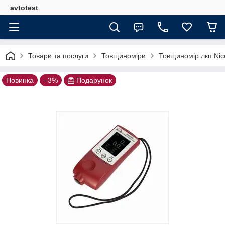
avtotest
Товари та послуги
Товщиноміри
Товщиномір лкп Ni
Новинка
–3%
Подарунок