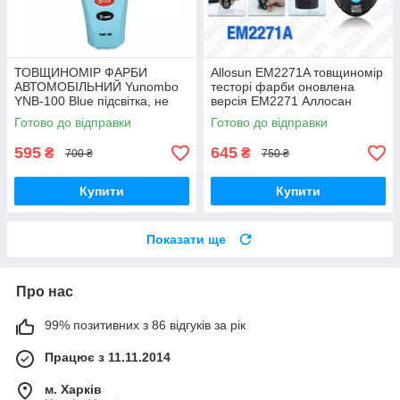
ТОВЩИНОМІР ФАРБИ
Allosun EM2271A товщиномір
АВТОМОБІЛЬНИЙ Yunombo
тесторі фарби оновлена
YNB-100 Blue підсвітка, не
версія ЕМ2271 Аллосан
потребує калібрування
Готово до відправки
Готово до відправки
595
645
₴
₴
700 ₴
750 ₴
Купити
Купити
Показати ще
Про нас
99% позитивних з 86 відгуків за рік
Працює з 11.11.2014
м. Харків