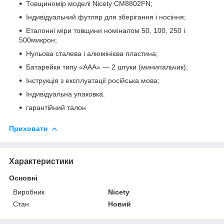
Товщиномір моделі Nicety CM8802FN;
Індивідуальний футляр для зберігання і носіння;
Еталонні міри товщини номіналом 50, 100, 250 і
500микрон;
Нульова сталева і алюмінієва пластина;
Батарейки типу «ААА» — 2 штуки (минипальчик);
Інструкція з експлуатації російська мова;
Індивідуальна упаковка.
гарантійний талон
Приховати
Характеристики
Основні
Виробник
Nicety
Стан
Новий