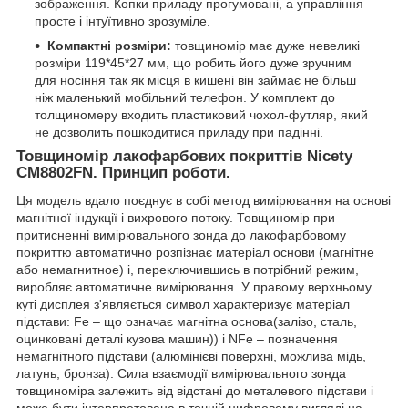
зображення. Копки приладу прогумовані, а управління
просте і інтуїтивно зрозуміле.
Компактні розміри:
товщиномір має дуже невеликі
розміри 119*45*27 мм, що робить його дуже зручним
для носіння так як місця в кишені він займає не більш
ніж маленький мобільний телефон. У комплект до
толщиномеру входить пластиковий чохол-футляр, який
не дозволить пошкодитися приладу при падінні.
Товщиномір лакофарбових покриттів Nicety
CM8802FN. Принцип роботи.
Ця модель вдало поєднує в собі метод вимірювання на основі
магнітної індукції і вихрового потоку. Товщиномір при
притисненні вимірювального зонда до лакофарбовому
покриттю автоматично розпізнає матеріал основи (магнітне
або немагнитное) і, переключившись в потрібний режим,
виробляє автоматичне вимірювання. У правому верхньому
куті дисплея з'являється символ характеризує матеріал
підстави: Fe – що означає магнітна основа(залізо, сталь,
оцинковані деталі кузова машин)) і NFe – позначення
немагнітного підстави (алюмінієві поверхні, можлива мідь,
латунь, бронза). Сила взаємодії вимірювального зонда
товщиноміра залежить від відстані до металевого підстави і
може бути інтерпретована в точній цифровому вигляді на