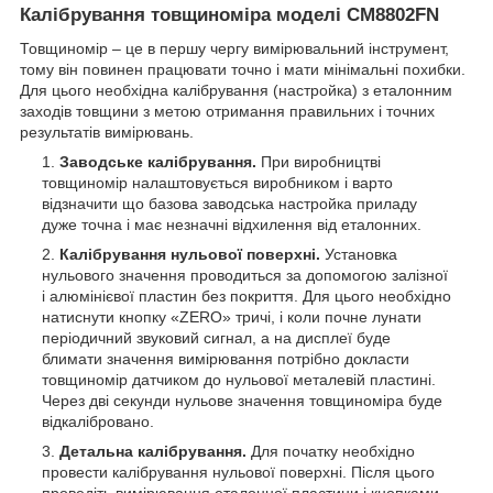
Калібрування товщиноміра моделі CM8802FN
Товщиномір – це в першу чергу вимірювальний інструмент,
тому він повинен працювати точно і мати мінімальні похибки.
Для цього необхідна калібрування (настройка) з еталонним
заходів товщини з метою отримання правильних і точних
результатів вимірювань.
Заводське калібрування.
При виробництві
товщиномір налаштовується виробником і варто
відзначити що базова заводська настройка приладу
дуже точна і має незначні відхилення від еталонних.
Калібрування нульової поверхні.
Установка
нульового значення проводиться за допомогою залізної
і алюмінієвої пластин без покриття. Для цього необхідно
натиснути кнопку «ZERO» тричі, і коли почне лунати
періодичний звуковий сигнал, а на дисплеї буде
блимати значення вимірювання потрібно докласти
товщиномір датчиком до нульової металевій пластині.
Через дві секунди нульове значення товщиноміра буде
відкалібровано.
Детальна калібрування.
Для початку необхідно
провести калібрування нульової поверхні. Після цього