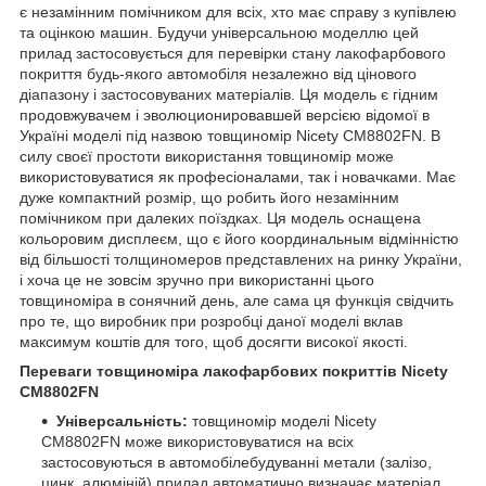
є незамінним помічником для всіх, хто має справу з купівлею
та оцінкою машин. Будучи універсальною моделлю цей
прилад застосовується для перевірки стану лакофарбового
покриття будь-якого автомобіля незалежно від цінового
діапазону і застосовуваних матеріалів. Ця модель є гідним
продовжувачем і эволюционировавшей версією відомої в
Україні моделі під назвою товщиномір Nicety CM8802FN. В
силу своєї простоти використання товщиномір може
використовуватися як професіоналами, так і новачками. Має
дуже компактний розмір, що робить його незамінним
помічником при далеких поїздках. Ця модель оснащена
кольоровим дисплеєм, що є його координальным відмінністю
від більшості толщиномеров представлених на ринку України,
і хоча це не зовсім зручно при використанні цього
товщиноміра в сонячний день, але сама ця функція свідчить
про те, що виробник при розробці даної моделі вклав
максимум коштів для того, щоб досягти високої якості.
Переваги товщиноміра лакофарбових покриттів Nicety
CM8802FN
Універсальність:
товщиномір моделі Nicety
CM8802FN може використовуватися на всіх
застосовуються в автомобілебудуванні метали (залізо,
цинк, алюміній) прилад автоматично визначає матеріал