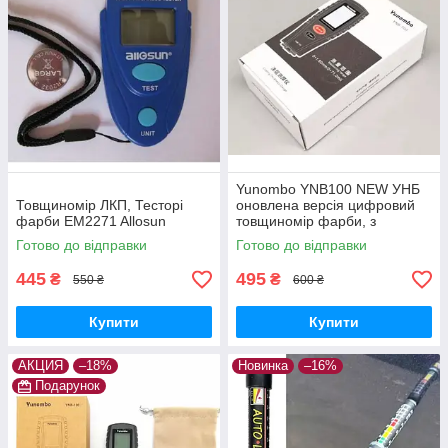
Yunombo YNB100 NEW УНБ
Товщиномір ЛКП, Тесторі
оновлена версія цифровий
фарби EM2271 Allosun
товщиномір фарби, з
підсвічуванням, не вимагає
Готово до відправки
Готово до відправки
калібрування
445
495
₴
₴
550 ₴
600 ₴
Купити
Купити
АКЦИЯ
–18%
Новинка
–16%
Подарунок