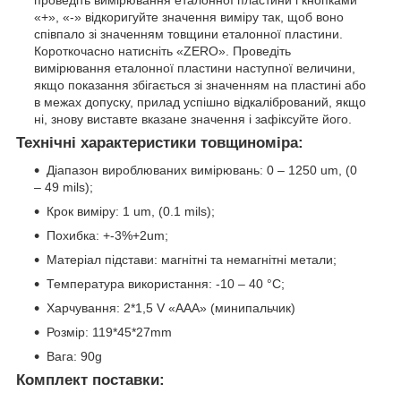
проведіть вимірювання еталонної пластини і кнопками
«+», «-» відкоригуйте значення виміру так, щоб воно
співпало зі значенням товщини еталонної пластини.
Короткочасно натисніть «ZERO». Проведіть
вимірювання еталонної пластини наступної величини,
якщо показання збігається зі значенням на пластині або
в межах допуску, прилад успішно відкалібрований, якщо
ні, знову виставте вказане значення і зафіксуйте його.
Технічні характеристики товщиноміра:
Діапазон вироблюваних вимірювань: 0 – 1250 um, (0
– 49 mils);
Крок виміру: 1 um, (0.1 mils);
Похибка: +-3%+2um;
Матеріал підстави: магнітні та немагнітні метали;
Температура використання: -10 – 40 °С;
Харчування: 2*1,5 V «ААА» (минипальчик)
Розмір: 119*45*27mm
Вага: 90g
Комплект поставки: