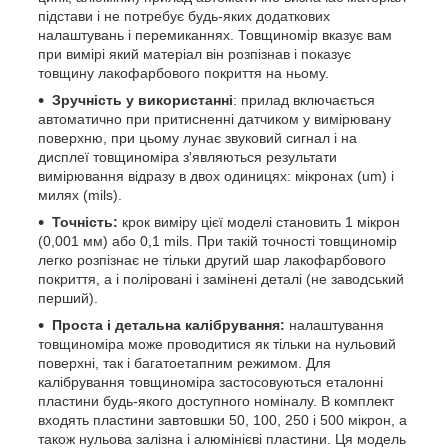
підстави і не потребує будь-яких додаткових
налаштувань і перемиканнях. Товщиномір вказує вам
при вимірі який матеріал він розпізнав і показує
товщину лакофарбового покриття на ньому.
Зручність у використанні
: прилад включається
автоматично при притисненні датчиком у вимірювану
поверхню, при цьому лунає звуковий сигнал і на
дисплеї товщиноміра з'являються результати
вимірювання відразу в двох одиницях: мікронах (um) і
милях (mils).
Точність:
крок виміру цієї моделі становить 1 мікрон
(0,001 мм) або 0,1 mils. При такій точності товщиномір
легко розпізнає не тільки другий шар лакофарбового
покриття, а і поліровані і замінені деталі (не заводський
перший).
Проста і детальна калібрування:
налаштування
товщиноміра може проводитися як тільки на нульовий
поверхні, так і багатоетапним режимом. Для
калібрування товщиноміра застосовуються еталонні
пластини будь-якого доступного номіналу. В комплект
входять пластини завтовшки 50, 100, 250 і 500 мікрон, а
також нульова залізна і алюмінієві пластини. Ця модель