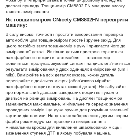
дисплеї приладу. Товщиномір CM8802 FN має дуже високу
точність вимірювання.
Як товщиноміром CNicety CM8802FN перевірити
машину:
В силу високої точності і простоти використання перевірка
автомобіля цим товщиноміром просте і зручне захід. Для
цього потрібно взяти товщиномір в руку і прикласти його до
вимірюваної деталі. Як тільки датчик пристрою торкнеться
лакофарбового покриття автомобіля — товщиномір
включиться, пролунає звуковий сигнал і на дисплеї з'являться
результати вимірювання у двох одиницях вимірювання (um і
mils). Вимірюйте на всіх деталях кузова, кожну деталь
перевіряйте в декількох місцях (обов'язково міряйте
лакофарбове покриття в кутах кожної деталі). Не забувайте
про нормальний діапазон заводських покриттів і уважно
дивіться на різницю вимірювань. На дисплеї товщиноміра
зазначається максимальне, мінімальне та середнє значення
проведених замірів і це дуже зручно для розуміння загальної
картини діагностики. На деталях забарвлених другим шаром
фарби рекомендується проводити вимірювання з
мінімальним кроком для виявлення шпакльованих місць і
визначення ступеня ДТП в якому побувала машина.