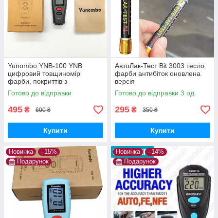
Yunombo YNB-100 YNB
АвтоЛак-Тест Bit 3003 тесло
цифровий товщиномір
фарби антибіток оновлена
фарби, покриттів з
версія
підсвічуванням, не вимагає
Готово до відправки
Готово до відправки 3 од.
калібрування
495
295
₴
₴
600 ₴
350 ₴
Купити
Купити
Новинка
–15%
Новинка
–14%
Подарунок
Подарунок