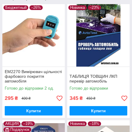
Бюджетный
–26%
Новинка
–23%
EM2270 Вимірювач щільності
фарбового покриття
ТАБЛИЦЯ ТОВЩИН ЛКП
автомобіля
перевір автомобіль
Готово до відправки 2 од.
Готово до відправки
295
345
₴
₴
400 ₴
450 ₴
Купити
Купити
АКЦИЯ
–19%
Новинка
–18%
Подарунок