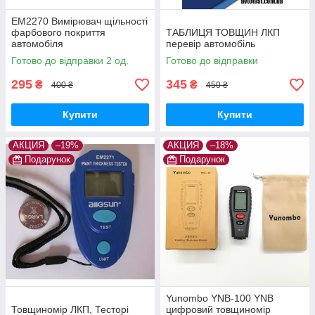
EM2270 Вимірювач щільності
фарбового покриття
ТАБЛИЦЯ ТОВЩИН ЛКП
автомобіля
перевір автомобіль
Готово до відправки 2 од.
Готово до відправки
295
345
₴
₴
400 ₴
450 ₴
Купити
Купити
АКЦИЯ
–19%
АКЦИЯ
–18%
Подарунок
Подарунок
Yunombo YNB-100 YNB
Товщиномір ЛКП, Тесторі
цифровий товщиномір