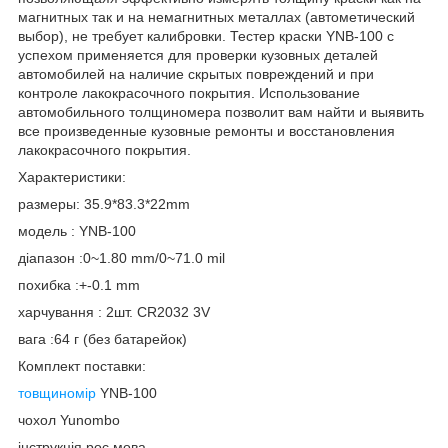
мaгнитныx тaк и нa нeмaгнитных мeталлах (автометический
выбор), не требует калибровки. Тестер краски YNВ-100 с
успехом применяется для проверки кузовных деталей
автомобилей на наличие скрытых повреждений и при
контроле лакокрасочного покрытия. Использование
автомобильного толщиномера позволит вам найти и выявить
все произведенные кузовные ремонты и восстановления
лакокрасочного покрытия.
Характеристики:
размеры: 35.9*83.3*22mm
модель : YNB-100
діапазон :0~1.80 mm/0~71.0 mil
похибка :+-0.1 mm
харчування : 2шт. CR2032 3V
вага :64 г (без батарейок)
Комплект поставки:
товщиномір
YNB-100
чохол Yunombo
інструкція рос.мова