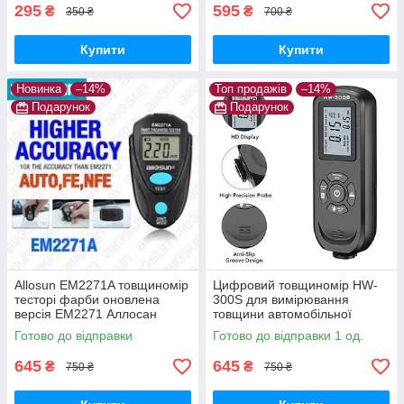
295
595
₴
₴
350 ₴
700 ₴
Купити
Купити
Новинка
–14%
Топ продажів
–14%
Подарунок
Подарунок
Allosun EM2271A товщиномір
Цифровий товщиномір HW-
тесторі фарби оновлена
300S для вимірювання
версія ЕМ2271 Аллосан
товщини автомобільної
фарби, покриттів.
Готово до відправки
Готово до відправки 1 од.
Автокалібрування, з
підсвіткою
645
645
₴
₴
750 ₴
750 ₴