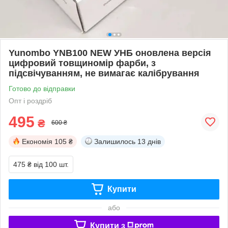
Yunombo YNB100 NEW УНБ оновлена версія
цифровий товщиномір фарби, з
підсвічуванням, не вимагає калібрування
Готово до відправки
Опт і роздріб
495
₴
600 ₴
Економія
105 ₴
Залишилось
13 днів
475 ₴
від 100 шт.
Купити
або
Купити з