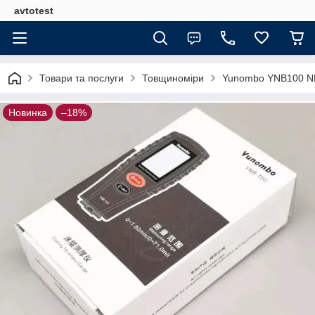
avtotest
Товари та послуги
Товщиноміри
Yunombo YNB100 NE
Новинка
–18%