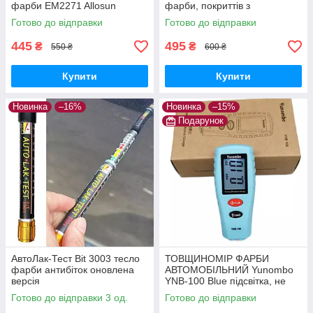
фарби EM2271 Allosun
фарби, покриттів з
підсвічуванням, не вимагає
Готово до відправки
Готово до відправки
калібрування
445
495
₴
₴
550 ₴
600 ₴
Купити
Купити
Новинка
–16%
Новинка
–15%
Подарунок
АвтоЛак-Тест Bit 3003 тесло
ТОВЩИНОМІР ФАРБИ
фарби антибіток оновлена
АВТОМОБІЛЬНИЙ Yunombo
версія
YNB-100 Blue підсвітка, не
потребує калібрування
Готово до відправки 3 од.
Готово до відправки