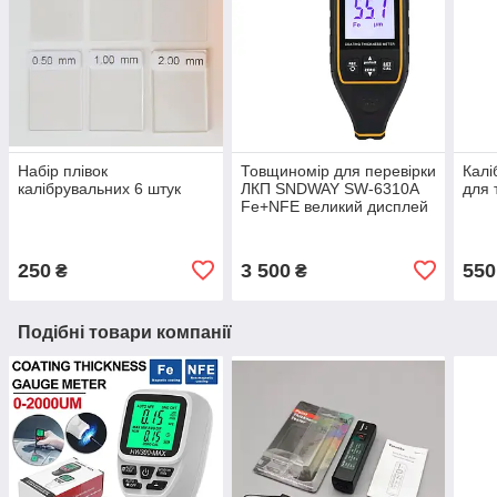
Набір плівок
Товщиномір для перевірки
Калі
калібрувальних 6 штук
ЛКП SNDWAY SW-6310A
для 
Fe+NFE великий дисплей
250
3 500
550
₴
₴
Подібні товари компанії