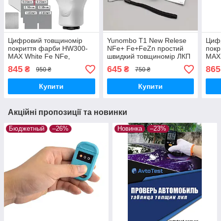
Цифровий товщиномір
Yunombo T1 New Relese
Циф
покриття фарби HW300-
NFe+ Fe+FeZn простий
пок
MAX White Fe NFe,
швидкий товщиномір ЛКП
MAX 
підсвітка
підс
845
645
865
₴
₴
950 ₴
750 ₴
Купити
Купити
Акційні пропозиції та новинки
Бюджетный
–26%
Новинка
–23%