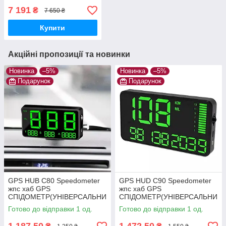
(принтер) Battery Tester
7 191
₴
7 650 ₴
аналізатор акб
Купити
Акційні пропозиції та новинки
Новинка
–5%
Новинка
–5%
Подарунок
Подарунок
GPS HUB C80 Speedometer
GPS HUD C90 Speedometer
жпс хаб GPS
жпс хаб GPS
СПІДОМЕТР(УНІВЕРСАЛЬНИ
СПІДОМЕТР(УНІВЕРСАЛЬНИ
Й)
Й)
Готово до відправки 1 од.
Готово до відправки 1 од.