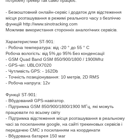
потрібен) трекер так само працює.
- Безкоштовний онлайн-сервіс і додаток для відстеження
місця розташування в режимі реального часу з безліччю
функцій http://www.sinotracking.com
Можливе використання сторонніх аналогічних сервісів.
Характеристики ST-901:
- Робоча температура: від -20 ° до 55 ° C
Робоча вологість: від 5% до 95% Без конденсації
- GSM Quad Band GSM 850/900/1800 / 1900Mhz
- GPS-чіп: UBLOX7020
- Чутливість GPS: - 162Db
- Точність позиціонування: 10 метрів, 2D RMS
- Робоча напруга: 12v
Функції ST-901:
- Вбудований GPS-навігатор.
- Підтримка GSM 850/900/1800/1900 МГц, які можуть
працювати по всьому світу
- Підтримка відстеження місця розташування в реальному
часі за посиланням google, на сайті трекиновых сервісів і
передачею СМС з посиланням на координати
- Вбудована батарея 150 маг