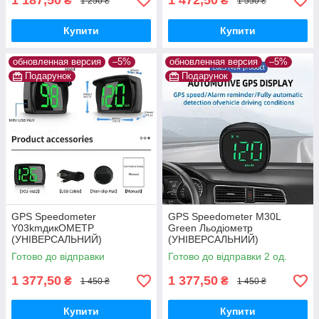
1 187,50
1 472,50
₴
₴
1 250 ₴
1 550 ₴
Купити
Купити
обновленная версия
–5%
обновленная версия
–5%
Подарунок
Подарунок
GPS Speedometer
GPS Speedometer M30L
Y03kmдикОМЕТР
Green Льодіометр
(УНІВЕРСАЛЬНИЙ)
(УНІВЕРСАЛЬНИЙ)
Готово до відправки
Готово до відправки 2 од.
1 377,50
1 377,50
₴
₴
1 450 ₴
1 450 ₴
Купити
Купити