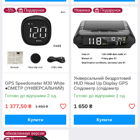
–5%
Подарунок
Новинка
Подарунок
Універсальний бездротовий
GPS Speedometer M30 White
HUD Head Up Display GPS
●ОМЕТР (УНІВЕРСАЛЬНИЙ)
Спідометр (спідометр
годинник термометр і ін )
Готово до відправки 2 од.
Готово до відправки 1 од.
1 377,50
1 650
₴
₴
1 450 ₴
Купити
Купити
обновленная версия
Подарунок