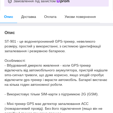
Замовлення під захистом
Опис
Доставка
Оплата
Умови повернення
Опис
ST-901 - це водонепроникний GPS-трекер, невеликого
розміру, простий у використанні, з системою ідентифікації
запалювання і резервною батареєю.
Особливості:
- Вбудований джерело живлення - коли GPS-трекер
відключать від автомобільного акумулятора, пристрій надішле
sms-сигнал тривоги, що дуже корисно, якщо злодій спробує
відключити gps-трекер і вкрасти автомобіль. Батареї вистачає
на кілька годин автономної роботи.
- Використовує тільки SIM-карти з підтримкою 2G (GSM).
- Міні-трекер GPS має детектор запалювання ACC
(помаранчевий провід). Без його підключення (якщо він не