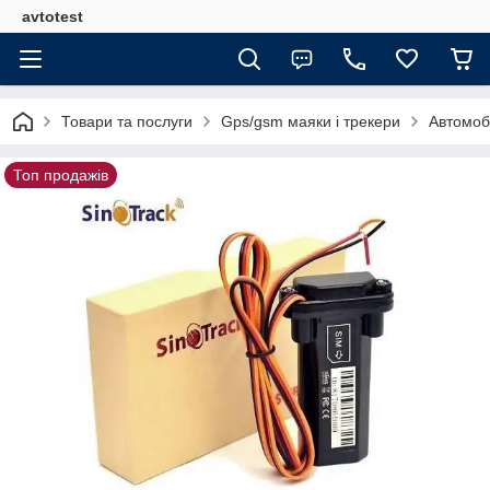
avtotest
Товари та послуги
Gps/gsm маяки і трекери
Автомоб
Топ продажів