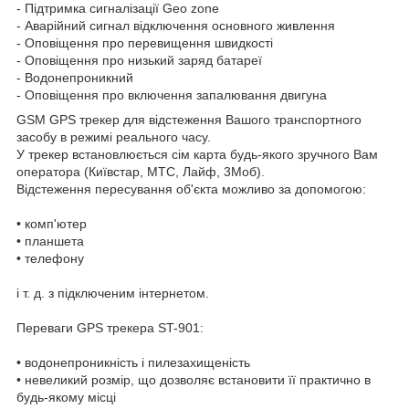
- Підтримка сигналізації Geo zone
- Аварійний сигнал відключення основного живлення
- Оповіщення про перевищення швидкості
- Оповіщення про низький заряд батареї
- Водонепроникний
- Оповіщення про включення запалювання двигуна
GSM GPS трекер для відстеження Вашого транспортного
засобу в режимі реального часу.
У трекер встановлюється сім карта будь-якого зручного Вам
оператора (Київстар, МТС, Лайф, 3Моб).
Відстеження пересування об'єкта можливо за допомогою:
• комп'ютер
• планшета
• телефону
і т. д. з підключеним інтернетом.
Переваги GPS трекера ST-901:
• водонепроникність і пилезахищеність
• невеликий розмір, що дозволяє встановити її практично в
будь-якому місці