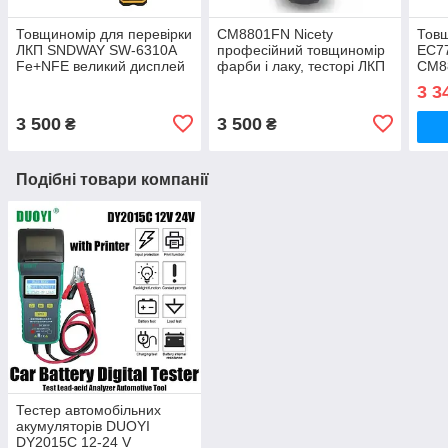
Товщиномір для перевірки
СМ8801FN Nicety
Товщ
ЛКП SNDWAY SW-6310A
професійний товщиномір
EC7
Fe+NFE великий дисплей
фарби і лаку, тесторі ЛКП
СМ8
для перевірки авто
3 3
3 500
3 500
₴
₴
Подібні товари компанії
Тестер автомобільних
акумуляторів DUOYI
DY2015C 12-24 V