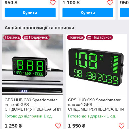
950
1 100
950
₴
₴
Купити
Купити
Акційні пропозиції та новинки
Новинка
Подарунок
Новинка
Подарунок
GPS HUB C80 Speedometer
GPS HUD C90 Speedometer
жпс хаб GPS
жпс хаб GPS
СПІДОМЕТР(УНІВЕРСАЛЬНИ
СПІДОМЕТР(УНІВЕРСАЛЬНИ
Й)
Й)
Готово до відправки 1 од.
Готово до відправки 1 од.
1 250
1 550
₴
₴