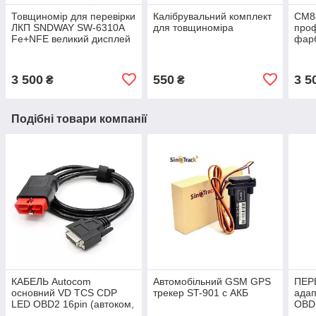
Товщиномір для перевірки
Калібрувальний комплект
СМ8
ЛКП SNDWAY SW-6310A
для товщиноміра
проф
Fe+NFE великий дисплей
фарб
для 
3 500
550
3 5
₴
₴
Подібні товари компанії
КАБЕЛЬ Autocom
Автомобільний GSM GPS
ПЕР
основний VD TCS CDP
трекер ST-901 c АКБ
адап
LED OBD2 16pin (автоком,
OBDI
червоний)
діаг