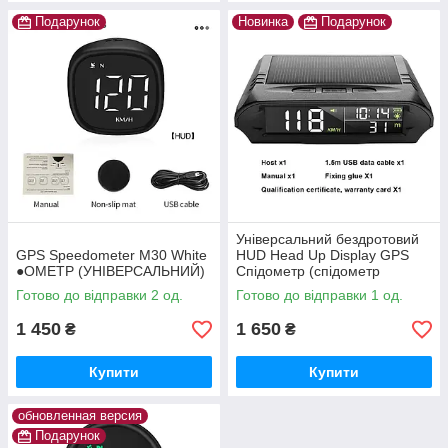
Подарунок
Новинка
Подарунок
Універсальний бездротовий
GPS Speedometer M30 White
HUD Head Up Display GPS
●ОМЕТР (УНІВЕРСАЛЬНИЙ)
Спідометр (спідометр
годинник термометр і ін )
Готово до відправки 2 од.
Готово до відправки 1 од.
1 450
1 650
₴
₴
Купити
Купити
обновленная версия
Подарунок