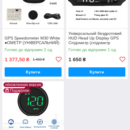
Універсальний бездротовий
GPS Speedometer M30 White
HUD Head Up Display GPS
●ОМЕТР (УНІВЕРСАЛЬНИЙ)
Спідометр (спідометр
годинник термометр і ін )
Готово до відправки 2 од.
Готово до відправки 1 од.
1 377,50
1 650
₴
₴
1 450 ₴
Купити
Купити
обновленная версия
Подарунок