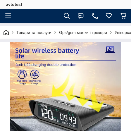
avtotest
Товари та послуги
Gps/gsm маяки і трекери
Універс