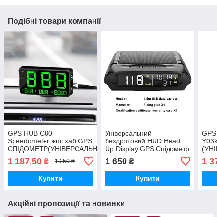
Подібні товари компанії
GPS HUB C80
Універсальний
GPS
Speedometer жпс хаб GPS
бездротовий HUD Head
Y03
СПІДОМЕТР(УНІВЕРСАЛЬНИЙ)
Up Display GPS Спідометр
(УН
(спідометр годинник
1 187,50
1 650
1 3
₴
₴
1 250 ₴
термометр і ін )
Купити
Купити
Акційні пропозиції та новинки