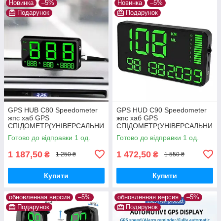
Новинка
–5%
Новинка
–5%
Подарунок
Подарунок
GPS HUB C80 Speedometer
GPS HUD C90 Speedometer
жпс хаб GPS
жпс хаб GPS
СПІДОМЕТР(УНІВЕРСАЛЬНИ
СПІДОМЕТР(УНІВЕРСАЛЬНИ
Й)
Й)
Готово до відправки 1 од.
Готово до відправки 1 од.
1 187,50
1 472,50
₴
₴
1 250 ₴
1 550 ₴
Купити
Купити
обновленная версия
–5%
обновленная версия
–5%
Подарунок
Подарунок