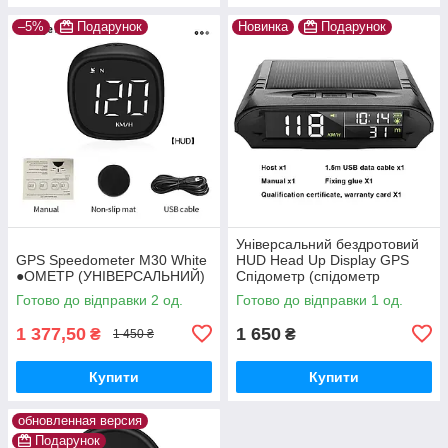
–5%
Подарунок
Новинка
Подарунок
Універсальний бездротовий
GPS Speedometer M30 White
HUD Head Up Display GPS
●ОМЕТР (УНІВЕРСАЛЬНИЙ)
Спідометр (спідометр
годинник термометр і ін )
Готово до відправки 2 од.
Готово до відправки 1 од.
1 377,50
1 650
₴
₴
1 450 ₴
Купити
Купити
обновленная версия
Подарунок