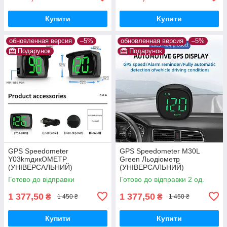
Купити
Купити
обновленная версия
–5%
обновленная версия
–5%
Подарунок
Подарунок
GPS Speedometer
GPS Speedometer M30L
Y03kmдикОМЕТР
Green Льодіометр
(УНІВЕРСАЛЬНИЙ)
(УНІВЕРСАЛЬНИЙ)
Готово до відправки
Готово до відправки 2 од.
1 377,50
1 377,50
₴
₴
1 450 ₴
1 450 ₴
Купити
Купити