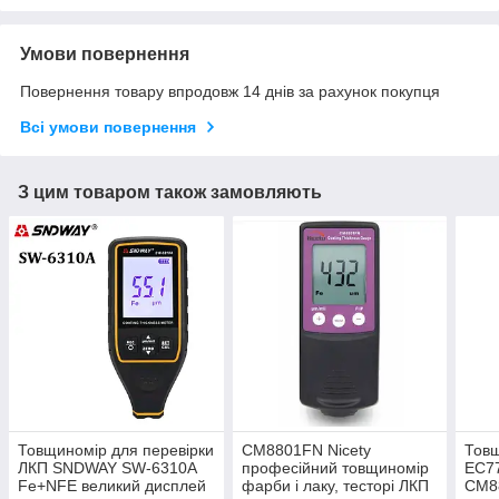
Умови повернення
Повернення товару впродовж 14 днів за рахунок покупця
Всі умови повернення
З цим товаром також замовляють
Товщиномір для перевірки
СМ8801FN Nicety
Товщ
ЛКП SNDWAY SW-6310A
професійний товщиномір
EC7
Fe+NFE великий дисплей
фарби і лаку, тесторі ЛКП
СМ8