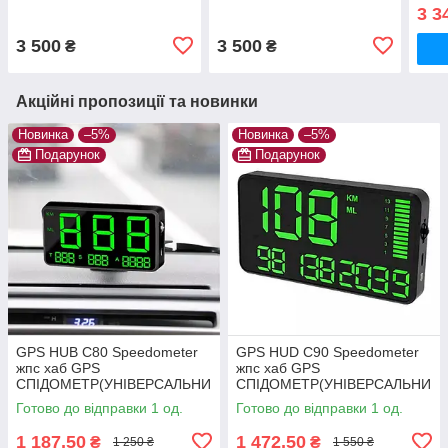
для перевірки авто
3 3
3 500
3 500
₴
₴
Акційні пропозиції та новинки
Новинка
–5%
Новинка
–5%
Подарунок
Подарунок
GPS HUB C80 Speedometer
GPS HUD C90 Speedometer
жпс хаб GPS
жпс хаб GPS
СПІДОМЕТР(УНІВЕРСАЛЬНИ
СПІДОМЕТР(УНІВЕРСАЛЬНИ
Й)
Й)
Готово до відправки 1 од.
Готово до відправки 1 од.
1 187,50
1 472,50
₴
₴
1 250 ₴
1 550 ₴