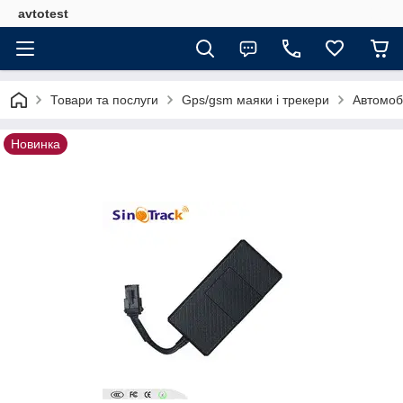
avtotest
Товари та послуги
Gps/gsm маяки і трекери
Автомоб
Новинка