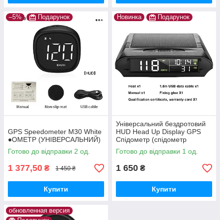
–5%
Подарунок
Новинка
Подарунок
Універсальний бездротовий
GPS Speedometer M30 White
HUD Head Up Display GPS
●ОМЕТР (УНІВЕРСАЛЬНИЙ)
Спідометр (спідометр
годинник термометр і ін )
Готово до відправки 2 од.
Готово до відправки 1 од.
1 377,50
1 650
₴
₴
1 450 ₴
Купити
Купити
обновленная версия