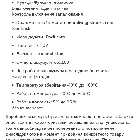
ФункцииФункция геозабора
Відключення подачі палива
Контроль включення запалювання
Системи онлайн мониторингаlivegpstracks.com
Sinotrack
Мова додатки Російська
Питание12-80V
Елемент питанияLi-Ion
Ємність аккумулятора150
Час роботи від акумулятора в днях (в режимі
очікування)5 годин
Температура зберігання-40°C до +60°C
Робоча температура-20°C до +55°C
Робоча вологість: 5% до 95 %
без конденсату
Виробником можуть бути змінені комплект поставки, габарити,
опис, технічні характеристики, зовнішній вигляд, упаковка та
країна виробництва без попереднього повідомлення.
Внаслідок чого на момент придбання конкретного товару
вони можуть відрізнятися від вказаних раніше. При