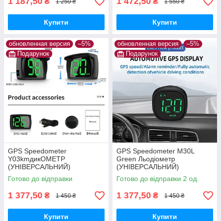
1 187,50
1 472,50
₴
₴
1 250 ₴
1 550 ₴
Купити
Купити
обновленная версия
–5%
обновленная версия
–5%
Подарунок
Подарунок
GPS Speedometer
GPS Speedometer M30L
Y03kmдикОМЕТР
Green Льодіометр
(УНІВЕРСАЛЬНИЙ)
(УНІВЕРСАЛЬНИЙ)
Готово до відправки
Готово до відправки 2 од.
1 377,50
1 377,50
₴
₴
1 450 ₴
1 450 ₴
Купити
Купити