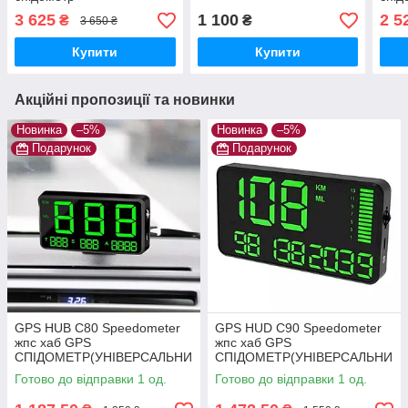
3 625
1 100
2 5
₴
₴
3 650 ₴
Купити
Купити
Акційні пропозиції та новинки
Новинка
–5%
Новинка
–5%
Подарунок
Подарунок
GPS HUB C80 Speedometer
GPS HUD C90 Speedometer
жпс хаб GPS
жпс хаб GPS
СПІДОМЕТР(УНІВЕРСАЛЬНИ
СПІДОМЕТР(УНІВЕРСАЛЬНИ
Й)
Й)
Готово до відправки 1 од.
Готово до відправки 1 од.