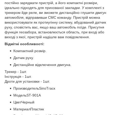
постійно заряджати пристрій, а його компактні розміри,
ідеально підходять для прихованої закладки. У комплекті з
трекером йде реле, ви зможете дистанційно глушити двигун
автомобіля, відправивши СМС команду. Пристрій можна
використовувати як протиугінну систему, вбудований датчик
руху, сповістить вас, якщо ваш автомобіль поїде. Присутня
функція геозабора, встановлюється область, при вході або
виході з якої, пристрій надішле вам повідомлення.
Відмітні особливості:
Компактний розмір.
Датчик руху.
Дистанційне відключення двигуна.
Трекер - 1шт.
Інструкція - 1шт.
Дроти для установки - 1шт.
ПроизводительЅіпоТгаск
МодельЅТ-901A
ЦветЧерный
МатериалПластик