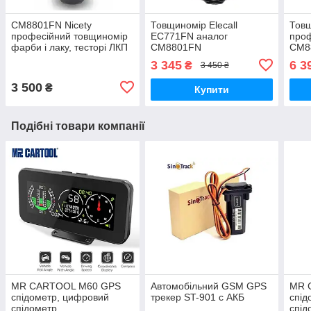
СМ8801FN Nicety
Товщиномір Elecall
Товщ
професійний товщиномір
EC771FN аналог
проф
фарби і лаку, тесторі ЛКП
СМ8801FN
CM8
для перевірки авто
3 345
6 3
₴
3 450 ₴
3 500
₴
Купити
Подібні товари компанії
MR CARTOOL M60 GPS
Автомобільний GSM GPS
MR 
спідометр, цифровий
трекер ST-901 c АКБ
спід
спідометр
спід