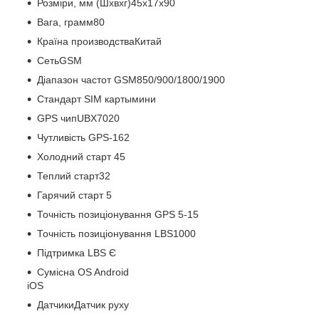
Розміри, мм (Шхвхг)45x17x90
Вага, грамм80
Країна производстваКитай
СетьGSM
Діапазон частот GSM850/900/1800/1900
Стандарт SIM картымини
GPS чипUBX7020
Чутливість GPS-162
Холодний старт 45
Теплий старт32
Гарячий старт 5
Точність позиціонування GPS 5-15
Точність позиціонування LBS1000
Підтримка LBS Є
Сумісна OS Android
iOS
ДатчикиДатчик руху