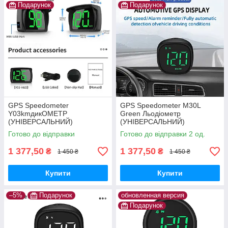
Подарунок
Подарунок
GPS Speedometer
GPS Speedometer M30L
Y03kmдикОМЕТР
Green Льодіометр
(УНІВЕРСАЛЬНИЙ)
(УНІВЕРСАЛЬНИЙ)
Готово до відправки
Готово до відправки 2 од.
1 377,50
1 377,50
₴
₴
1 450 ₴
1 450 ₴
Купити
Купити
–5%
Подарунок
обновленная версия
Подарунок