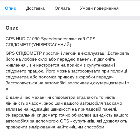
Опис
Доставка
Оплата
Умови повернення
Опис
GPS HUD C1090 Speedometer жпс хаб GPS
СПІДОМЕТР(УНІВЕРСАЛЬНИЙ)
GPS СПІДОМЕТР простий і легкий в експлуатації.Встановіть
його на лобове скло або передню панель, підключіть
живлення , він настроется на прийом з супутниками і
спідометр працює. Його можна застосовувати при поломці
спідометра або поломки приводу з коробки передач.
Застосовується на автомобілі,велосипеди,скутери,катери і т.
д.
В даний час механічні спідометри втрачають точність і
лінійність з часом, знос шин вашого автомобіля так само
впливає на індикацію швидкості на приладовій панелі.
Універсальний спідометр точно обчислює швидкість вашого
автомобіля за допомогою GPS - супутників, які дозволяють
проводити вимірювання найточнішим способом.