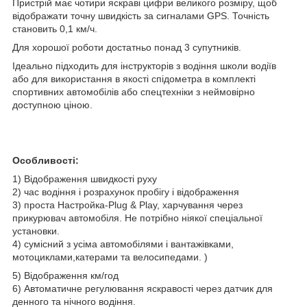
Пристрій має чотири яскраві цифри великого розміру, щоб
відображати точну швидкість за сигналами GPS. Точність
становить 0,1 км/ч.
Для хорошої роботи достатньо понад 3 супутників.
Ідеально підходить для інструкторів з водіння школи водіїв
або для використання в якості спідометра в комплекті
спортивних автомобілів або спецтехніки з неймовірно
доступною ціною.
Особливості:
1) Відображення швидкості руху
2) час водіння і розрахунок пробігу і відображення
3) проста Настройка-Plug & Play, харчування через
прикурювач автомобіля. Не потрібно ніякої спеціальної
установки.
4) сумісний з усіма автомобілями і вантажівками,
мотоциклами,катерами та велосипедами. )
5) Відображення км/год
6) Автоматичне регулювання яскравості через датчик для
денного та нічного водіння.