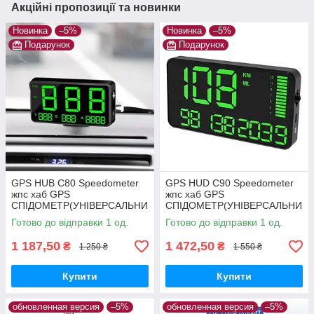
Акційні пропозиції та новинки
Новинка
–5%
Новинка
–5%
Подарунок
Подарунок
GPS HUB C80 Speedometer
GPS HUD C90 Speedometer
жпс хаб GPS
жпс хаб GPS
СПІДОМЕТР(УНІВЕРСАЛЬНИ
СПІДОМЕТР(УНІВЕРСАЛЬНИ
Й)
Й)
Готово до відправки 1 од.
Готово до відправки 1 од.
1 187,50
1 472,50
₴
₴
1 250 ₴
1 550 ₴
Купити
Купити
обновленная версия
–5%
обновленная версия
–5%