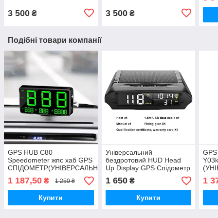
3 500
3 500
₴
₴
Подібні товари компанії
GPS HUB C80
Універсальний
GPS
Speedometer жпс хаб GPS
бездротовий HUD Head
Y03
СПІДОМЕТР(УНІВЕРСАЛЬНИЙ)
Up Display GPS Спідометр
(УН
(спідометр годинник
1 187,50
1 650
1 3
₴
₴
1 250 ₴
термометр і ін )
Купити
Купити