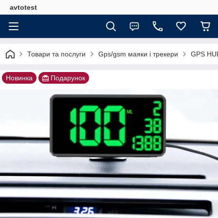
avtotest
Товари та послуги
Gps/gsm маяки і трекери
GPS HUD
Новинка
Подарунок