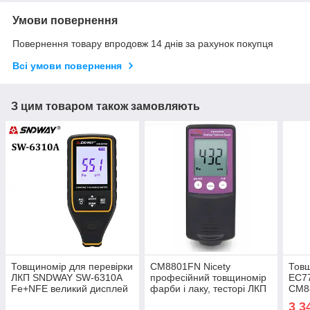
Умови повернення
Повернення товару впродовж 14 днів за рахунок покупця
Всі умови повернення
З цим товаром також замовляють
Товщиномір для перевірки
СМ8801FN Nicety
Товщ
ЛКП SNDWAY SW-6310A
професійний товщиномір
EC7
Fe+NFE великий дисплей
фарби і лаку, тесторі ЛКП
СМ8
для перевірки авто
3 3