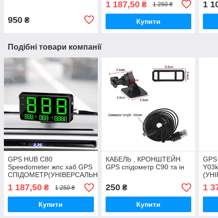
1 187,50
1 1
₴
1 250 ₴
950
₴
Купити
Подібні товари компанії
GPS HUB C80
КАБЕЛЬ , КРОНШТЕЙН
GPS
Speedometer жпс хаб GPS
GPS спідометр С90 та ін
Y03
СПІДОМЕТР(УНІВЕРСАЛЬНИЙ)
(УН
1 187,50
250
1 3
₴
₴
1 250 ₴
Купити
Купити