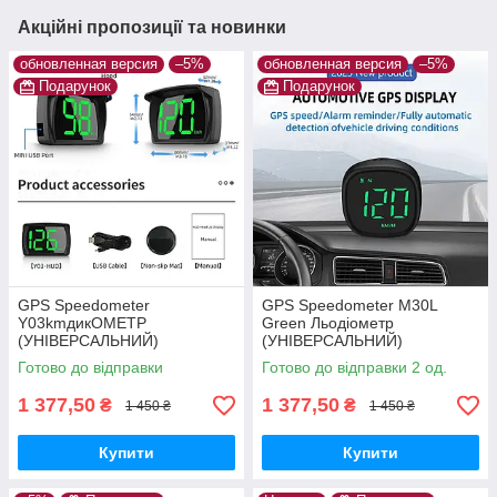
Акційні пропозиції та новинки
обновленная версия
–5%
обновленная версия
–5%
Подарунок
Подарунок
GPS Speedometer
GPS Speedometer M30L
Y03kmдикОМЕТР
Green Льодіометр
(УНІВЕРСАЛЬНИЙ)
(УНІВЕРСАЛЬНИЙ)
Готово до відправки
Готово до відправки 2 од.
1 377,50
1 377,50
₴
₴
1 450 ₴
1 450 ₴
Купити
Купити