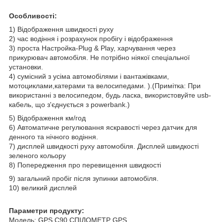
Особливості:
1) Відображення швидкості руху
2) час водіння і розрахунок пробігу і відображення
3) проста Настройка-Plug & Play, харчування через
прикурювач автомобіля. Не потрібно ніякої спеціальної
установки.
4) сумісний з усіма автомобілями і вантажівками,
мотоциклами,катерами та велосипедами. ).(Примітка: При
використанні з велосипедом, будь ласка, використовуйте usb-
кабель, що з'єднується з powerbank.)
5) Відображення км/год
6) Автоматичне регулювання яскравості через датчик для
денного та нічного водіння.
7) дисплей швидкості руху автомобіля. Дисплей швидкості
зеленого кольору
8) Попередження про перевищення швидкості
9) загальний пробіг після зупинки автомобіля.
10) великий дисплей
Параметри продукту:
Модель: GPS С90 СПІДОМЕТР GPS