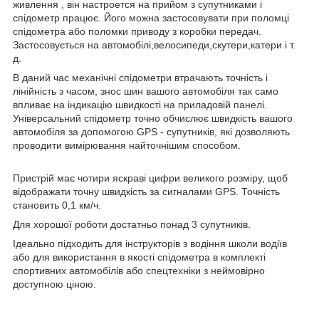
живлення , він настроется на прийом з супутниками і
спідометр працює. Його можна застосовувати при поломці
спідометра або поломки приводу з коробки передач.
Застосовується на автомобілі,велосипеди,скутери,катери і т.
д.
В даний час механічні спідометри втрачають точність і
лінійність з часом, знос шин вашого автомобіля так само
впливає на індикацію швидкості на приладовій панелі.
Універсальний спідометр точно обчислює швидкість вашого
автомобіля за допомогою GPS - супутників, які дозволяють
проводити вимірювання найточнішим способом.
Пристрій має чотири яскраві цифри великого розміру, щоб
відображати точну швидкість за сигналами GPS. Точність
становить 0,1 км/ч.
Для хорошої роботи достатньо понад 3 супутників.
Ідеально підходить для інструкторів з водіння школи водіїв
або для використання в якості спідометра в комплекті
спортивних автомобілів або спецтехніки з неймовірно
доступною ціною.