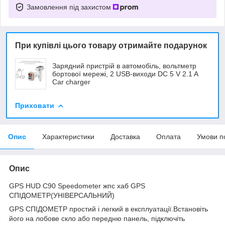
Замовлення під захистом
При купівлі цього товару отримайте подарунок
Зарядний пристрій в автомобіль, вольтметр
бортової мережі, 2 USB-виходи DC 5 V 2.1 A
Car charger
Приховати
Опис
Характеристики
Доставка
Оплата
Умови п
Опис
GPS HUD C90 Speedometer жпс хаб GPS
СПІДОМЕТР(УНІВЕРСАЛЬНИЙ)
GPS СПІДОМЕТР простий і легкий в експлуатації.Встановіть
його на лобове скло або передню панель, підключіть