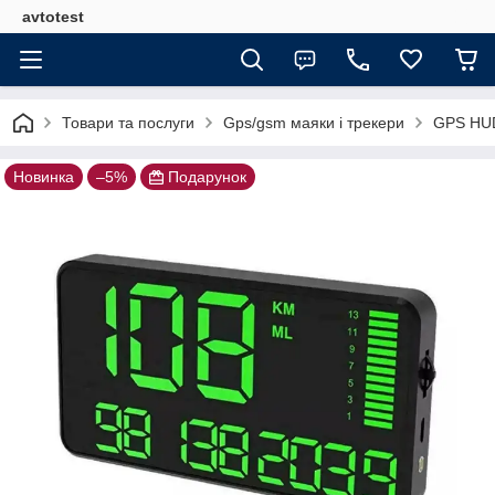
avtotest
Товари та послуги
Gps/gsm маяки і трекери
GPS HU
Новинка
–5%
Подарунок