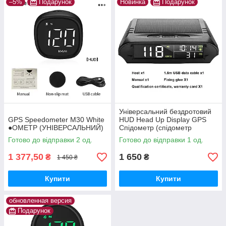
–5%
Подарунок
Новинка
Подарунок
Універсальний бездротовий
GPS Speedometer M30 White
HUD Head Up Display GPS
●ОМЕТР (УНІВЕРСАЛЬНИЙ)
Спідометр (спідометр
годинник термометр і ін )
Готово до відправки 2 од.
Готово до відправки 1 од.
1 377,50
1 650
₴
₴
1 450 ₴
Купити
Купити
обновленная версия
Подарунок