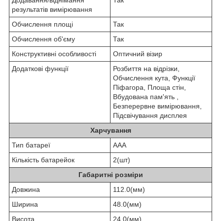
результатів вимірювання
Обчислення площі
Так
Обчислення об'єму
Так
Конструктивні особливості
Оптичний візир
Додаткові функції
Розбиття на відрізки,
Обчислення кута, Функції
Піфагора, Площа стін,
Вбудована пам'ять ,
Безперервне вимірювання,
Підсвічування дисплея
Харчування
Тип батареї
ААА
Кількість батарейок
2(шт)
Габаритні розміри
Довжина
112.0(мм)
Ширина
48.0(мм)
Висота
24.0(мм)