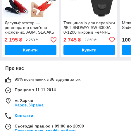
Десульфататор —
Товщиномір для перевірки
Мітк
регенератор олив'яно-
ЛКП SNDWAY SW-6300А
Snd
кислотних, AGM, SLA АКБ
0-1200 мікронів Fe+NFE
12-48V до 400 А·год
2 195
2 745
100
₴
₴
2 250 ₴
2 850 ₴
Купити
Купити
Про нас
99% позитивних з 86 відгуків за рік
Працює з 11.11.2014
м. Харків
Харків, Україна
Контакти
Сьогодні працює з 09:00 до 20:00
Показати весь графік роботи