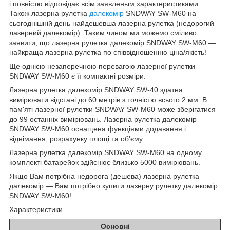
і повністю відповідає всім заявленым характеристиками.
Також лазерна рулетка
далекомір
SNDWAY SW-M60 на
сьогоднішній день найдешевша лазерна рулетка (недорогий
лазерний далекомір). Таким чином ми можемо сміливо
заявити, що лазерна рулетка далекомір SNDWAY SW-M60 —
найкраща лазерна рулетка по співвідношенню ціна/якість!
Ще однією незаперечною перевагою лазерної рулетки
SNDWAY SW-M60 є її компактні розміри.
Лазерна рулетка далекомір SNDWAY SW-40 здатна
вимірювати відстані до 60 метрів з точністю всього 2 мм. В
пам'яті лазерної рулетки SNDWAY SW-M60 може зберігатися
до 99 останніх вимірювань. Лазерна рулетка далекомір
SNDWAY SW-M60 оснащена функціями додавання і
віднімання, розрахунку площі та об'єму.
Лазерна рулетка далекомір SNDWAY SW-M60 на одному
комплекті батарейок здійснює близько 5000 вимірювань.
Якщо Вам потрібна недорога (дешева) лазерна рулетка
далекомір — Вам потрібно купити лазерну рулетку далекомір
SNDWAY SW-M60!
Характеристики
Основні