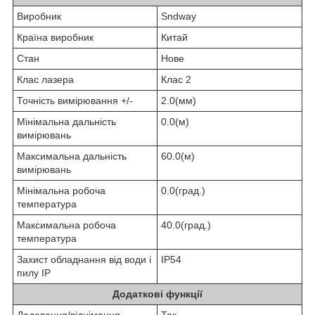
Виробник
Sndway
Країна виробник
Китай
Стан
Нове
Клас лазера
Клас 2
Точність вимірювання +/-
2.0(мм)
Мінімальна дальність
0.0(м)
вимірювань
Максимальна дальність
60.0(м)
вимірювань
Мінімальна робоча
0.0(град.)
температура
Максимальна робоча
40.0(град.)
температура
Захист обладнання від води і
IP54
пилу IP
Додаткові функції
Додавання/віднімання
Так