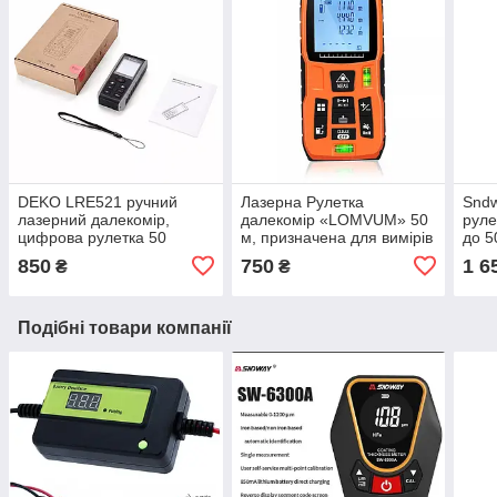
DEKO LRE521 ручний
Лазерна Рулетка
Snd
лазерний далекомір,
далекомір «LOMVUM» 50
руле
цифрова рулетка 50
м, призначена для вимірів
до 5
метрів
відстані, об'єму і площі,
850
750
1 6
₴
₴
периметра
Подібні товари компанії