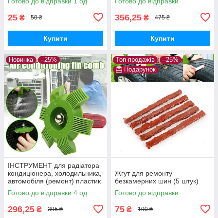
Готово до відправки 1 од.
Готово до відправки
25
356,25
₴
₴
50 ₴
475 ₴
Купити
Купити
Новинка
–25%
Топ продажів
–25%
Подарунок
ІНСТРУМЕНТ для радіатора
кондиціонера, холодильника,
Жгут для ремонту
автомобіля (ремонт) пластик
безкамерних шин (5 штук)
Готово до відправки 4 од.
Готово до відправки
296,25
75
₴
₴
395 ₴
100 ₴