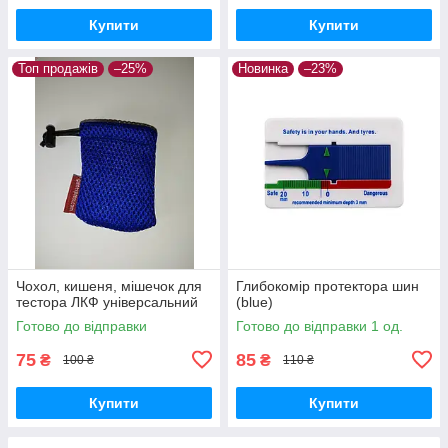
Купити
Купити
Топ продажів
–25%
Новинка
–23%
Чохол, кишеня, мішечок для
Глибокомір протектора шин
тестора ЛКФ універсальний
(blue)
Готово до відправки
Готово до відправки 1 од.
75
85
₴
₴
100 ₴
110 ₴
Купити
Купити