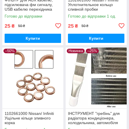
підсилювача фм сигналу,
Уплотнительное кольцо
USB кабелю перехідника
сливной пробки
Готово до відправки
Готово до відправки 1 од.
25
25
₴
₴
50 ₴
50 ₴
Купити
Купити
–50%
Новинка
–25%
1102661000 Nissan/ Infiniti
ІНСТРУМЕНТ "гребінь" для
Ущільне кільце зливного
радіатора кондиціонера,
корка
холодильника, автомобіля
(очищення, ремонт)