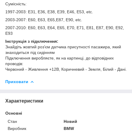
Сумісність:
1997-2003: E31, E36, E38, E39, E46, E53, etc.
2003-2007: E60, E63, E65,E87, E90, etc.
2007-2010: E60, E63, E64, E65, E70, E71, E81, E87, E90, E92,
E93
Інструкція з підключення:
Знайдіть жовтий роз'єм датчика присутності пасажира, який
знаходиться під сидінням
Підключення виробляєте, як на картинці, до відповідних
проводів:
Червоний - Живлення +12В, Коричневий - Земля, Білий - Дані.
Приховати
Характеристики
Основні
Стан
Новий
Виробник
BMW