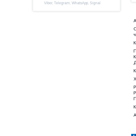
Viber, Telegram, WhatsApp, Signal
А
С
ч
К
П
К
Д
К
Х
Р
Р
П
К
А