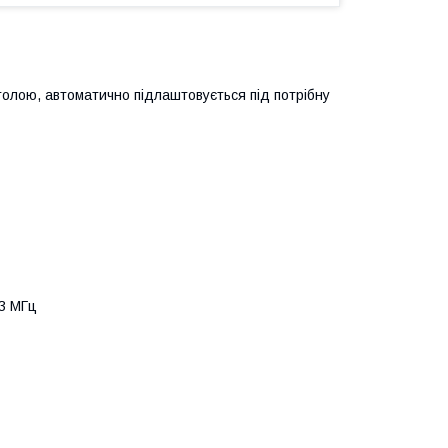
толою, автоматично підлаштовується під потрібну
03 МГц