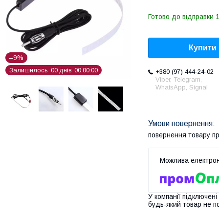
Готово до відправки 1
Купити
–9%
Залишилось
0
0
днів
0
0
0
0
0
0
+380 (97) 444-24-02
Viber, Telegram,
WhatsApp, Signal
повернення товару п
У компанії підключені
будь-який товар не п