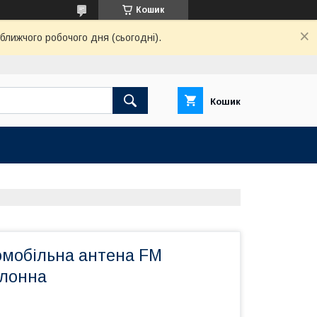
Кошик
ближчого робочого дня (сьогодні).
Кошик
омобільна антена FM
алонна