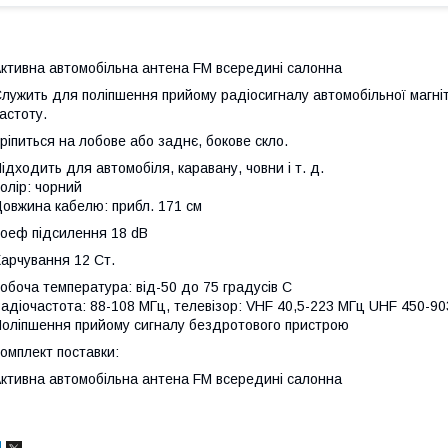
ктивна автомобільна антена FM всередині салонна
лужить для поліпшення прийому радіосигналу автомобільної магні
астоту.
ріпиться на лобове або заднє, бокове скло.
ідходить для автомобіля, каравану, човни і т. д.
олір: чорний
овжина кабелю: прибл. 171 см
оеф підсилення 18 dB
арчування 12 Ст.
обоча температура: від-50 до 75 градусів C
адіочастота: 88-108 МГц, телевізор: VHF 40,5-223 МГц UHF 450-9
оліпшення прийому сигналу бездротового пристрою
омплект поставки:
ктивна автомобільна антена FM всередині салонна