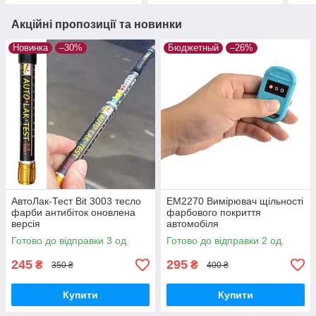
Акційні пропозиції та новинки
Новинка
–30%
Бюджетный
–26%
АвтоЛак-Тест Bit 3003 тесло
EM2270 Вимірювач щільності
фарби антибіток оновлена
фарбового покриття
версія
автомобіля
Готово до відправки 3 од.
Готово до відправки 2 од.
245
295
₴
₴
350 ₴
400 ₴
Купити
Купити