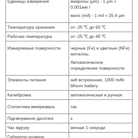
Единицы измерения
микроны (µm) - 1 µm =
0,001мм /
милс (mil) - 1 mil = 25,4 µm
Температура хранения
от -25 ℃ до 60 ℃
Рабочая температура
от -25 ℃ до 40 ℃
Измеряемые поверхности
черные (Fe) и цветные (NFe)
металлы.
Автоматическое
определение поверхности
Элементы питания
акб встроенная, 1000 mAh
lithium battery
Калибровка
автоматическая и ручная
Статистика вимірювань
так
Підсвічування дисплея
є
Час відгуку
менше 1 секунди
Габаритні розміри