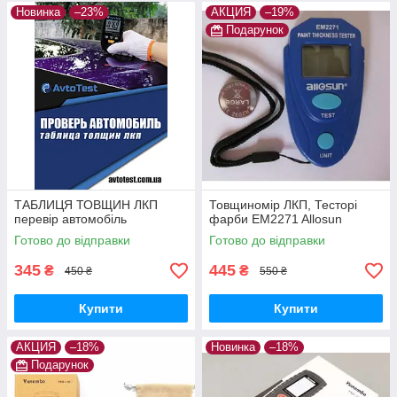
Новинка
–23%
АКЦИЯ
–19%
Подарунок
ТАБЛИЦЯ ТОВЩИН ЛКП
Товщиномір ЛКП, Тесторі
перевір автомобіль
фарби EM2271 Allosun
Готово до відправки
Готово до відправки
345
445
₴
₴
450 ₴
550 ₴
Купити
Купити
АКЦИЯ
–18%
Новинка
–18%
Подарунок