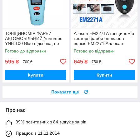
ТОВЩИНОМІР ФАРБИ
Allosun EM2271A товщиномір
АВТОМОБІЛЬНИЙ Yunombo
тесторі фарби оновлена
YNB-100 Blue підсвітка, не
версія ЕМ2271 Аллосан
потребує калібрування
Готово до відправки
Готово до відправки
595
645
₴
₴
700 ₴
750 ₴
Купити
Купити
Показати ще
Про нас
99% позитивних з 84 відгуків за рік
Працює з 11.11.2014