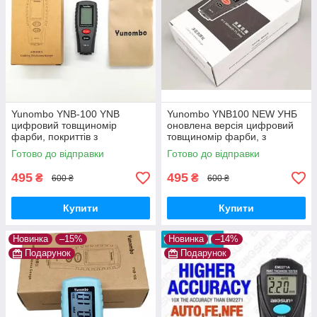
Yunombo YNB-100 YNB
Yunombo YNB100 NEW УНБ
цифровий товщиномір
оновлена версія цифровий
фарби, покриттів з
товщиномір фарби, з
підсвічуванням, не вимагає
підсвічуванням, не вимагає
Готово до відправки
Готово до відправки
калібрування
калібрування
495
495
₴
₴
600 ₴
600 ₴
Купити
Купити
Новинка
–15%
Новинка
–14%
Подарунок
Подарунок