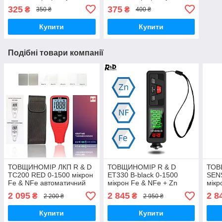
(бічний)
325
375
₴
₴
350 ₴
400 ₴
Купити
Купити
Подібні товари компанії
ТОВЩИНОМІР ЛКП R & D
ТОВЩИНОМІР R & D
ТОВ
TC200 RED 0-1500 мікрон
ET330 B-black 0-1500
SEN
Fe & NFe автоматичний
мікрон Fe & NFe + Zn
мікр
тесторі фарби
автоматичний тесторі
авто
2 095
2 845
2 8
₴
₴
2 200 ₴
2 950 ₴
автомобільний
фарби автомобільний
фарб
Купити
Купити