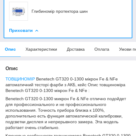
Глибиномір протектора шин
Приховати
Опис
Характеристики
Доставка
Оплата
Умови п
Опис
ТОВЩИНОМІР
Benetech GT320 0-1300 мікрон Fe & NFe
автоматичний тесторі фарби з АКБ, кейс Опис товщиноміра
Benetech GT320 0-1300 мікрон Fe & NFe :
Benetech GT320 0-1300 микрон Fe & NFe отлично подойдет
для профессионального и не профессионального
использования. Точность прибора близка к 100%,
дополнительно есть функция автоматической калибровки,
подсветки дисплея и непрерывного замера. Эта модель
работает очень стабильно.
Ключевые особенности толщиномера Benetech GT320 0-1300