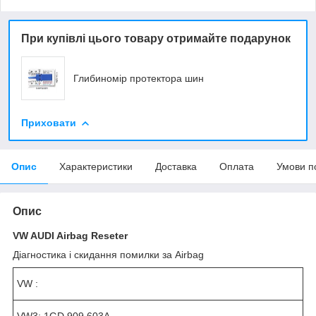
При купівлі цього товару отримайте подарунок
Глибиномір протектора шин
Приховати
Опис
Характеристики
Доставка
Оплата
Умови п
Опис
VW AUDI Airbag Reseter
Діагностика і скидання помилки за Airbag
VW :
VW3: 1GD 909 603A