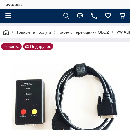
avtotest
Товари та послуги
Кабелі, перехідники OBD2
VW AUD
Новинка
Подарунок