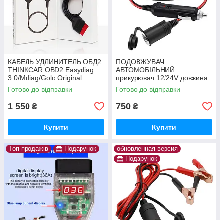
КАБЕЛЬ УДЛИНИТЕЛЬ ОБД2
ПОДОВЖУВАЧ
THINKCAR OBD2 Easydiag
АВТОМОБІЛЬНИЙ
3.0/Mdiag/Golo Original
прикурювач 12/24V довжина
THINKDIAG
3 метра
Готово до відправки
Готово до відправки
1 550
750
₴
₴
Купити
Купити
Топ продажів
Подарунок
обновленная версия
Подарунок