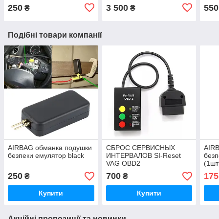
250
3 500
550
₴
₴
Подібні товари компанії
AIRBAG обманка подушки
СБРОС СЕРВИСНЫХ
AIR
безпеки емулятор black
ИНТЕРВАЛОВ SI-Reset
безп
VAG OBD2
(1шт
250
700
175
₴
₴
Купити
Купити
Акційні пропозиції та новинки