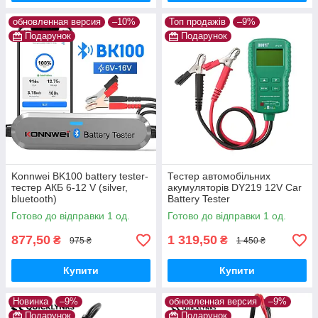
обновленная версия
–10%
Топ продажів
–9%
Подарунок
Подарунок
Konnwei BK100 battery tester-
Тестер автомобільних
тестер АКБ 6-12 V (silver,
акумуляторів DY219 12V Car
bluetooth)
Battery Tester
Готово до відправки 1 од.
Готово до відправки 1 од.
877,50
1 319,50
₴
₴
975 ₴
1 450 ₴
Купити
Купити
Новинка
–9%
обновленная версия
–9%
Подарунок
Подарунок