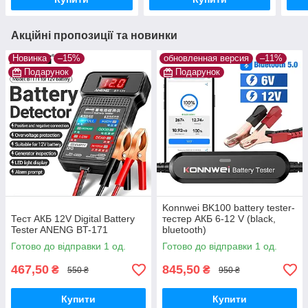
Акційні пропозиції та новинки
Новинка
–15%
обновленная версия
–11%
Подарунок
Подарунок
Konnwei BK100 battery tester-
Тест АКБ 12V Digital Battery
тестер АКБ 6-12 V (black,
Tester ANENG BT-171
bluetooth)
Готово до відправки 1 од.
Готово до відправки 1 од.
467,50
845,50
₴
₴
550 ₴
950 ₴
Купити
Купити