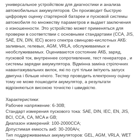
универсальное устройством для диагностики и анализа
автомобильных аккумуляторов. Он производит быструю
цифровую оценку стартерной батареи и пусковой системы
автомобиля по множеству параметров и выдает заключения
о изношенности. Это устройство может применяться для
проверки в соответствии с основными стандартами (CCA, JIS,
SAE, EN, DIN, IEC) всего спектра свинцово-кислотных АКБ:
заливных, гелевых, AGM, VRLA, обслуживаемых и
необслуживаемых. Оцениваются состояние АКБ, заряд,
пусковой ток, внутреннее сопротивление, тест генератора , и
системы зарядки аккумулятора. Відмінна заміна стрілочних
навантажувальних вилок, які по суті тільки імітують запуск
двигуна і більше нічого. Тестер проводить електронну оцінку
тому не може пошкодити акумулятор, а результати
відрізняються високою точністю і швидкістю.
Характеристики:
Рабочее напряжение: 6-30В;
Стандарт измерения пускового тока: SAE, DIN, IEC, EN, JIS,
BCI, CCA, CA, MCA и GB;
Диапазон измерений: 100-2000ССА;
Допустимая емкость акб: 30-200А/ч;
Тип поддерживаемых аккумуляторов: GEL, AGM, VRLA, WET