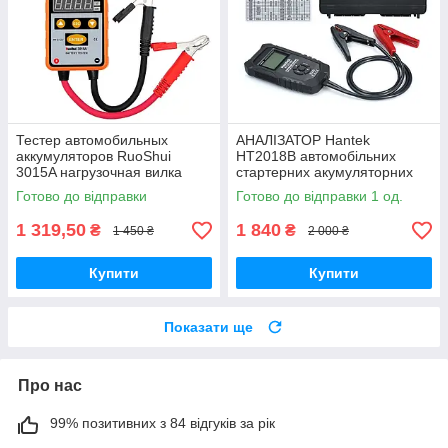
Тестер автомобильных
АНАЛІЗАТОР Hantek
аккумуляторов RuoShui
HT2018B автомобільних
3015A нагрузочная вилка
стартерних акумуляторних
батарей, тесторі АКБ
Готово до відправки
Готово до відправки 1 од.
1 319,50
1 840
₴
₴
1 450 ₴
2 000 ₴
Купити
Купити
Показати ще
Про нас
99% позитивних з 84 відгуків за рік