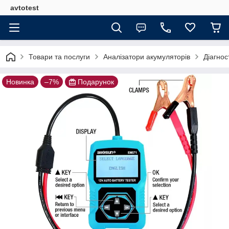
avtotest
Товари та послуги
Аналізатори акумуляторів
Діагно
Новинка
–7%
Подарунок