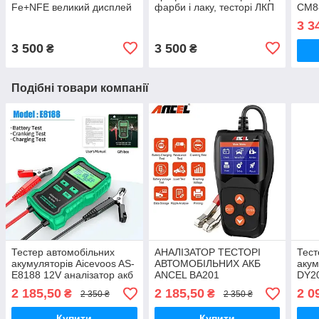
Fe+NFE великий дисплей
фарби і лаку, тесторі ЛКП
СМ8
для перевірки авто
3 3
3 500
3 500
₴
₴
Подібні товари компанії
Тестер автомобільних
АНАЛІЗАТОР ТЕСТОРІ
Тест
акумуляторів Aicevoos AS-
АВТОМОБІЛЬНИХ АКБ
акум
E8188 12V аналізатор акб
ANCEL BA201
DY20
(рос меню)
анал
2 185,50
2 185,50
2 0
₴
₴
2 350 ₴
2 350 ₴
Купити
Купити