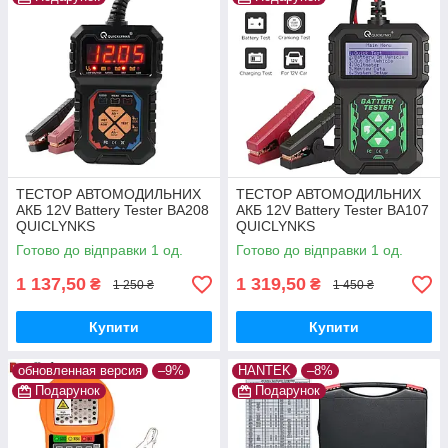
ТЕСТОР АВТОМОДИЛЬНИХ
ТЕСТОР АВТОМОДИЛЬНИХ
АКБ 12V Battery Tester BA208
АКБ 12V Battery Tester BA107
QUICLYNKS
QUICLYNKS
Готово до відправки 1 од.
Готово до відправки 1 од.
1 137,50
1 319,50
₴
₴
1 250 ₴
1 450 ₴
Купити
Купити
обновленная версия
–9%
HANTEK
–8%
Подарунок
Подарунок