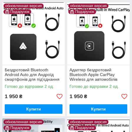
обновленная версия
обновленная версия
Подарунок
Подарунок
Бездротовий Bluetooth
Адаптер бездротовий
Android Auto для Андроїд
Bluetooth Apple CarPlay
смартфонів для під'єднання
Wireless для автомобілів
до автомагнітол USB Wireless
Готово до відправки 2 од.
Готово до відправки 2 од.
Adapter
1 950
1 950
₴
₴
Купити
Купити
обновленная версия
обновленная версия
Подарунок
Подарунок