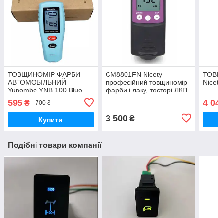
ТОВЩИНОМІР ФАРБИ
СМ8801FN Nicety
ТОВ
АВТОМОБІЛЬНИЙ
професійний товщиномір
Nice
Yunombo YNB-100 Blue
фарби і лаку, тесторі ЛКП
підсвітка, не потребує
для перевірки авто
595
4 0
₴
700 ₴
калібрування
3 500
₴
Купити
Подібні товари компанії