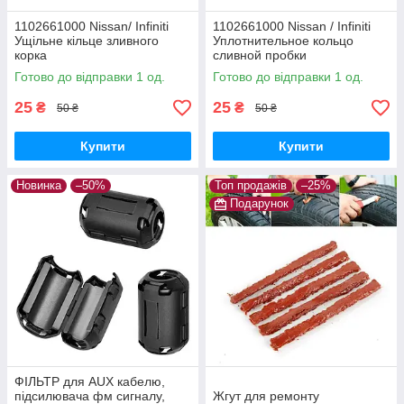
1102661000 Nissan/ Infiniti
1102661000 Nissan / Infiniti
Ущільне кільце зливного
Уплотнительное кольцо
корка
сливной пробки
Готово до відправки 1 од.
Готово до відправки 1 од.
25
25
₴
₴
50 ₴
50 ₴
Купити
Купити
Новинка
–50%
Топ продажів
–25%
Подарунок
ФІЛЬТР для AUX кабелю,
підсилювача фм сигналу,
Жгут для ремонту