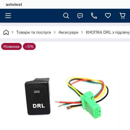
avtotest
Товари та послуги
Аксесуари
КНОПКА DRL з підсвічув
Новинка
–5%