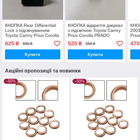
КНОПКА Rear Differential
КНОПКА відкриття дзеркал
КНО
Lock з підсвічуванням
з підсвіткою Toyota Camry
2003
Toyota Camry Prius Corolla
Prius Corolla PRADO
Priu
PRADO (синя підсвітка)
625
525
470
₴
₴
650 ₴
550 ₴
Купити
Купити
Акційні пропозиції та новинки
–50%
–50%