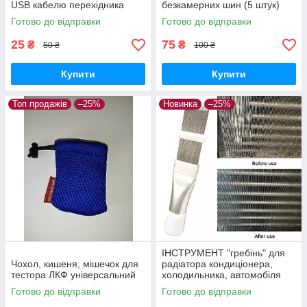
USB кабелю перехідника
безкамерних шин (5 штук)
Готово до відправки
Готово до відправки
25
75
₴
₴
50 ₴
100 ₴
Купити
Купити
Топ продажів
–25%
Новинка
–25%
ІНСТРУМЕНТ "гребінь" для
Чохол, кишеня, мішечок для
радіатора кондиціонера,
тестора ЛКФ універсальний
холодильника, автомобіля
(очищення, ремонт)
Готово до відправки
Готово до відправки