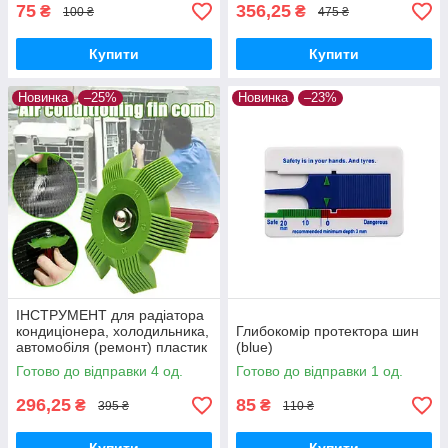
75
356,25
₴
₴
100 ₴
475 ₴
Купити
Купити
Новинка
–25%
Новинка
–23%
ІНСТРУМЕНТ для радіатора
кондиціонера, холодильника,
Глибокомір протектора шин
автомобіля (ремонт) пластик
(blue)
Готово до відправки 4 од.
Готово до відправки 1 од.
296,25
85
₴
₴
395 ₴
110 ₴