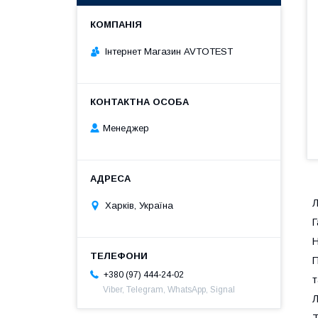
Інтернет Магазин AVTOTEST
Менеджер
Л
Харків, Україна
Г
Н
П
+380 (97) 444-24-02
т
Viber, Telegram, WhatsApp, Signal
Л