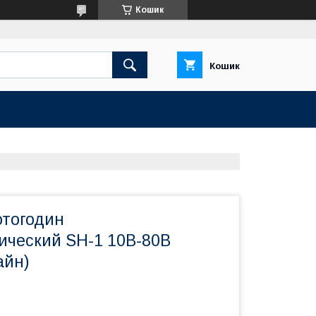
Кошик
Кошик
отогодин
ический SH-1 10В-80В
айн)