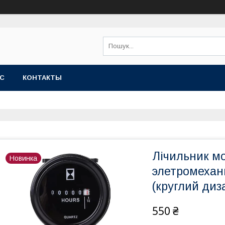
АС
КОНТАКТЫ
Лічильник м
Новинка
элетромехан
(круглий диз
550 ₴