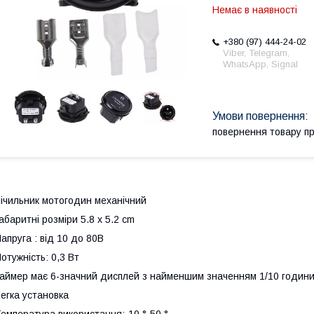
Немає в наявності
+380 (97) 444-24-02
Viber, Telegram,
WhatsApp, Signal
повернення товару п
ічильник мотогодин механічний
абаритні розміри 5.8 x 5.2 cm
апруга : від 10 до 80В
отужність: 0,3 Вт
аймер має 6-значний дисплей з найменшим значенням 1/10 години
егка установка