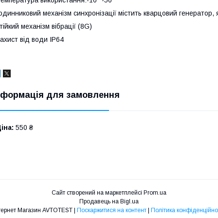
емпература використання:-10 °-50 °
одинниковий механізм синхронізації містить кварцовий генератор, я
тійкий механізм вібрації (8G)
ахист від води IP64
нформація для замовлення
іна:
550 ₴
Сайт створений на маркетплейсі
Prom.ua
Продавець на Bigl.ua
Інтернет Магазин AVTOTEST |
Поскаржитися на контент
|
Політика конфіденційно