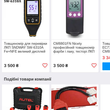
Товщиномір для перевірки
СМ8801FN Nicety
Товщ
ЛКП SNDWAY SW-6310A
професійний товщиномір
EC7
Fe+NFE великий дисплей
фарби і лаку, тесторі ЛКП
СМ8
для перевірки авто
3 3
3 500
3 500
₴
₴
Подібні товари компанії