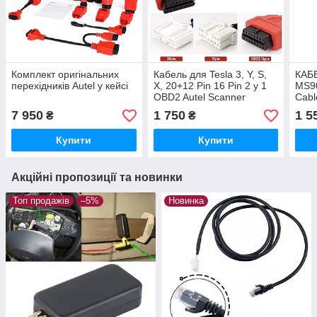
Комплект оригінальних
Кабель для Tesla 3, Y, S,
КАБЕ
перехідників Autel у кейсі
X, 20+12 Pin 16 Pin 2 у 1
MS90
OBD2 Autel Scanner
Cabl
MaxiSys Ultra Elite
7 950
1 750
1 5
₴
₴
Купити
Купити
Акційні пропозиції та новинки
Топ продажів
–5%
Новинка