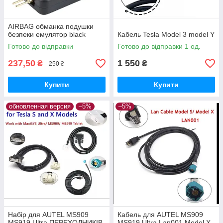
AIRBAG обманка подушки
безпеки емулятор black
Кабель Tesla Model 3 model Y
Готово до відправки
Готово до відправки 1 од.
237,50
1 550
₴
₴
250 ₴
Купити
Купити
обновленная версия
–5%
–5%
Набір для AUTEL MS909
Кабель для AUTEL MS909
MS919 Ultra ПЕРЕХОДНИКІВ
MS919 Ultra Lan001 Model X