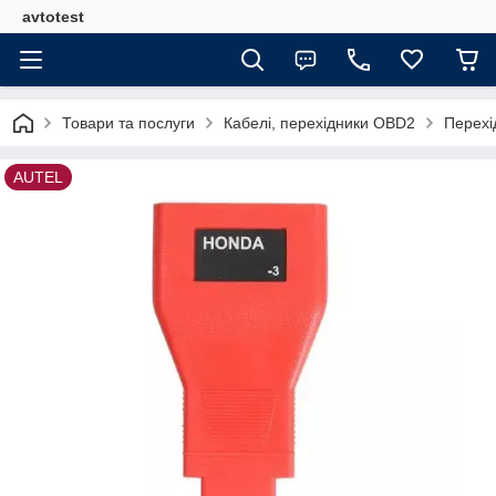
avtotest
Товари та послуги
Кабелі, перехідники OBD2
Перехі
AUTEL