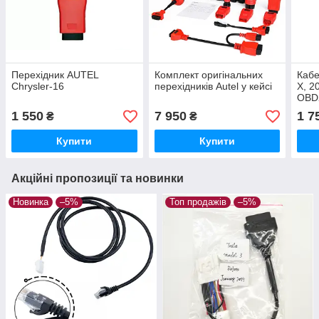
Перехідник AUTEL
Комплект оригінальних
Кабе
Chrysler-16
перехідників Autel у кейсі
X, 2
OBD2
Maxi
1 550
7 950
1 7
₴
₴
Купити
Купити
Акційні пропозиції та новинки
Новинка
–5%
Топ продажів
–5%