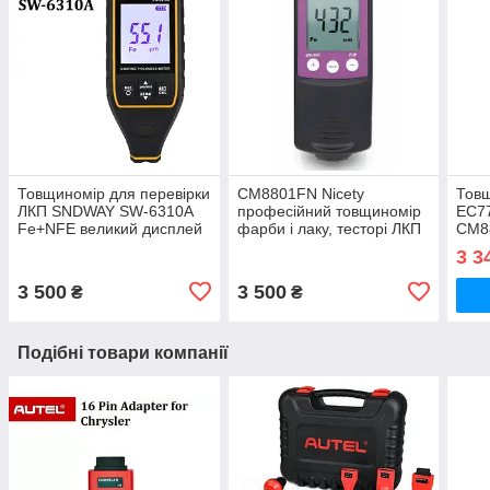
Товщиномір для перевірки
СМ8801FN Nicety
Товщ
ЛКП SNDWAY SW-6310A
професійний товщиномір
EC7
Fe+NFE великий дисплей
фарби і лаку, тесторі ЛКП
СМ8
для перевірки авто
3 3
3 500
3 500
₴
₴
Подібні товари компанії