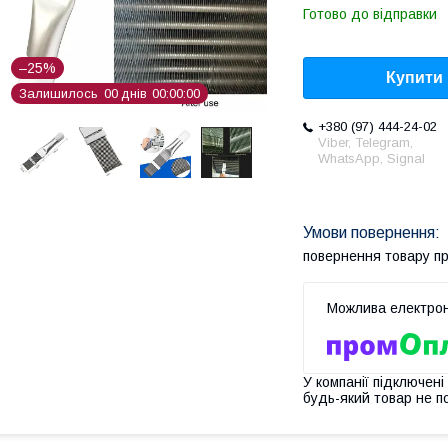
Готово до відправки
–25%
Купити
Залишилось
0
0
днів
0
0
0
0
0
0
+380 (97) 444-24-02
Viber, Telegram,
WhatsApp, Signal
повернення товару п
У компанії підключені
будь-який товар не п