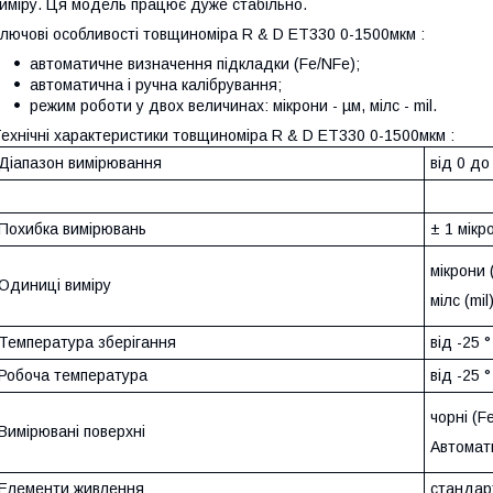
иміру. Ця модель працює дуже стабільно.
лючові особливості товщиноміра R & D ET330 0-1500мкм :
автоматичне визначення підкладки (Fe/NFe);
автоматична і ручна калібрування;
режим роботи у двох величинах: мікрони - µм, мілс - mil.
ехнічні характеристики товщиноміра R & D ET330 0-1500мкм :
Діапазон вимірювання
від 0 до
Похибка вимірювань
± 1 мікр
мікрони 
Одиниці виміру
мілс (mil
Температура зберігання
від -25 
Робоча температура
від -25 
чорні (F
Вимірювані поверхні
Автомат
Елементи живлення
стандар