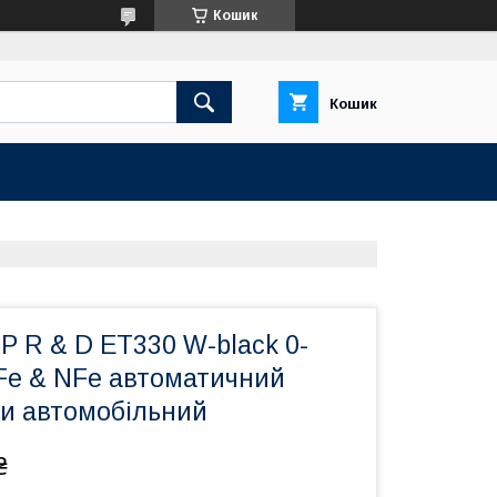
Кошик
Кошик
R & D ET330 W-black 0-
 Fe & NFe автоматичний
би автомобільний
₴