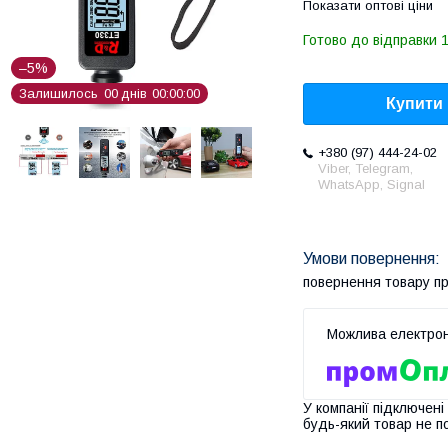
Показати оптові ціни
Готово до відправки 1
–5%
Залишилось
0
0
днів
0
0
0
0
0
0
Купити
+380 (97) 444-24-02
Viber, Telegram,
WhatsApp, Signal
повернення товару п
У компанії підключені
будь-який товар не п