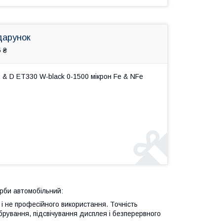
дарунок
 ₴
& D ET330 W-black 0-1500 мікрон Fe & NFe
рби автомобільний:
і не професійного використання. Точність
рування, підсвічування дисплея і безперервного