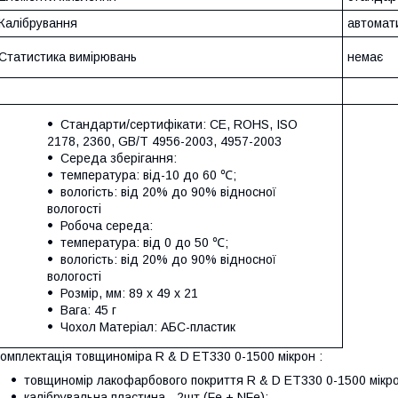
Калібрування
автомат
Статистика вимірювань
немає
Стандарти/сертифікати: CE, ROHS, ISO
2178, 2360, GB/T 4956-2003, 4957-2003
Середа зберігання:
температура: від-10 до 60 ℃;
вологість: від 20% до 90% відносної
вологості
Робоча середа:
температура: від 0 до 50 ℃;
вологість: від 20% до 90% відносної
вологості
Розмір, мм: 89 х 49 х 21
Вага: 45 г
Чохол Матеріал: АБС-пластик
омплектація товщиноміра R & D ET330 0-1500 мікрон :
товщиномір лакофарбового покриття R & D ET330 0-1500 мікро
калібрувальна пластина - 2шт (Fe + NFe);