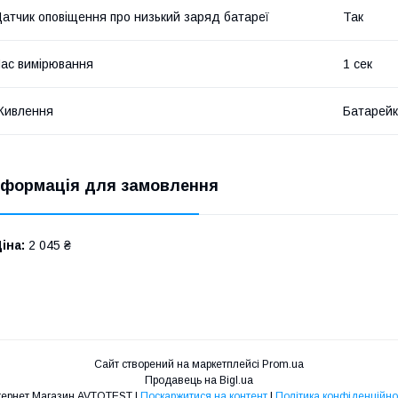
атчик оповіщення про низький заряд батареї
Так
ас вимірювання
1 сек
Живлення
Батарей
нформація для замовлення
іна:
2 045 ₴
Сайт створений на маркетплейсі
Prom.ua
Продавець на Bigl.ua
Інтернет Магазин AVTOTEST |
Поскаржитися на контент
|
Політика конфіденційно