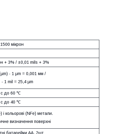
 1500 мікрон
он + 3% / ±0,01 mils + 3%
(µm) - 1 μm = 0,001 мм /
) - 1 mil = 25,4 µm
° с до 60 ℃
° с до 40 ℃
e) і кольорові (NFe) метали.
ичне визначення поверхні
тні батарейки АА, 2шт