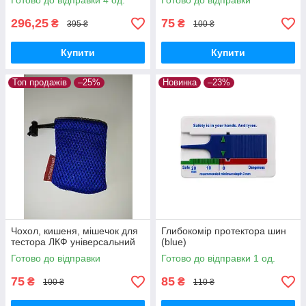
Готово до відправки 4 од.
Готово до відправки
296,25
75
₴
₴
395 ₴
100 ₴
Купити
Купити
Топ продажів
–25%
Новинка
–23%
Чохол, кишеня, мішечок для
Глибокомір протектора шин
тестора ЛКФ універсальний
(blue)
Готово до відправки
Готово до відправки 1 од.
75
85
₴
₴
100 ₴
110 ₴