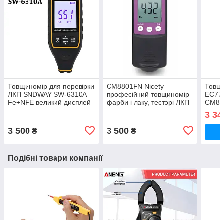
Товщиномір для перевірки
СМ8801FN Nicety
Товщ
ЛКП SNDWAY SW-6310A
професійний товщиномір
EC7
Fe+NFE великий дисплей
фарби і лаку, тесторі ЛКП
СМ8
для перевірки авто
3 3
3 500
3 500
₴
₴
Подібні товари компанії