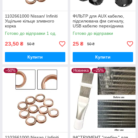
1102661000 Nissan/ Infiniti
ФІЛЬТР для AUX кабелю,
Ущільне кільце зливного
підсилювача фм сигналу,
корка
USB кабелю перехідника
Готово до відправки 1 од.
Готово до відправки
23,50
25
₴
₴
50 ₴
50 ₴
Купити
Купити
–50%
Новинка
–25%
1102661000 Nissan / Infiniti
ІНСТРУМЕНТ "гребінь" для