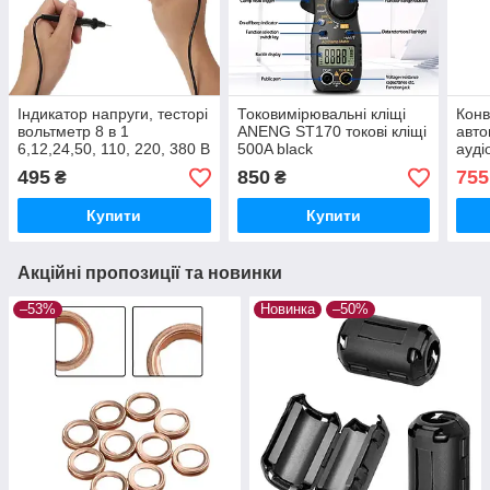
Індикатор напруги, тесторі
Токовимірювальні кліщі
Конв
вольтметр 8 в 1
ANENG ST170 токові кліщі
авто
6,12,24,50, 110, 220, 380 В
500A black
ауді
Універсальний
В, з
495
850
755
₴
₴
чутл
Купити
Купити
Акційні пропозиції та новинки
–53%
Новинка
–50%