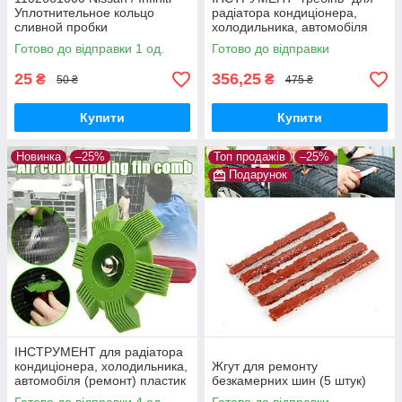
Уплотнительное кольцо
радіатора кондиціонера,
сливной пробки
холодильника, автомобіля
(очищення, ремонт)
Готово до відправки 1 од.
Готово до відправки
25
356,25
₴
₴
50 ₴
475 ₴
Купити
Купити
Новинка
–25%
Топ продажів
–25%
Подарунок
ІНСТРУМЕНТ для радіатора
кондиціонера, холодильника,
Жгут для ремонту
автомобіля (ремонт) пластик
безкамерних шин (5 штук)