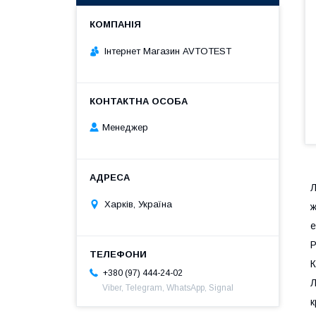
Інтернет Магазин AVTOTEST
Менеджер
Л
Харків, Україна
ж
е
Р
К
+380 (97) 444-24-02
Л
Viber, Telegram, WhatsApp, Signal
к