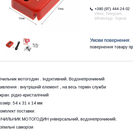
+380 (97) 444-24-02
Viber, Telegram,
WhatsApp, Signal
повернення товару п
ічильник мотогодин . Індуктивний. Водонепроникний
ивлення : внутрішній елемент , на весь термін служби
кран: рідко-кристалічний
озмір: 54 х 31 х 14 мм
омплект поставки:
ІЧИЛЬНИК МОТОГОДИН універсальний, водонепроникний.
ріпильні саморізи