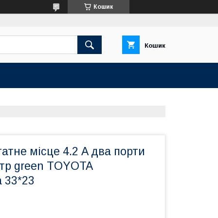
Кошик
Кошик
атне місце 4.2 A два порти
тр green TOYOTA
 33*23