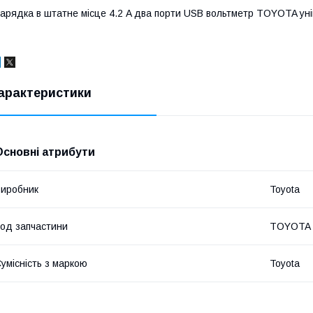
арядка в штатне місце 4.2 A два порти USB вольтметр TOYOTA ун
арактеристики
Основні атрибути
иробник
Toyota
од запчастини
TOYOTA
умісність з маркою
Toyota