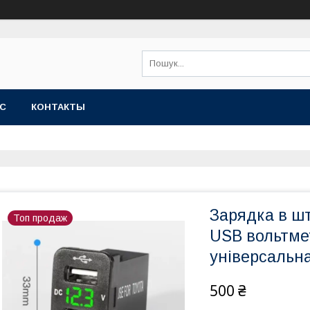
АС
КОНТАКТЫ
Зарядка в шт
Топ продаж
USB вольтме
універсальна
500 ₴