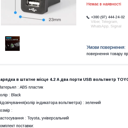
Немає в наявності
+380 (97) 444-24-02
Viber, Telegram,
WhatsApp, Signal
повернення товару п
Зарядка в штатне місце 4.2 A два порти USB вольтметр TOY
атерьял : ABS пластик
олір : Black
ідсвічування(колір індикатора вольтметра) : зелений
озмір :
астосування : Toyota, універсальний
омплект поставки: