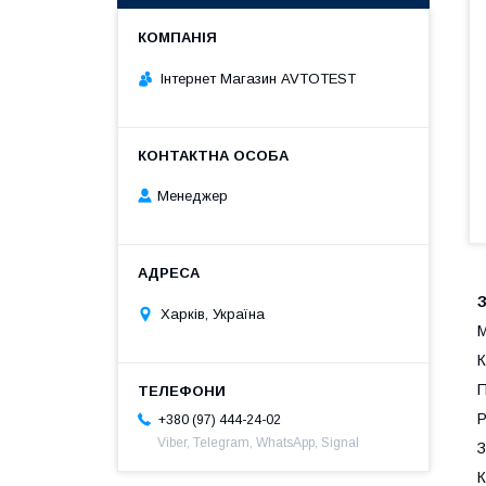
Інтернет Магазин AVTOTEST
Менеджер
Харків, Україна
М
К
П
Р
+380 (97) 444-24-02
Viber, Telegram, WhatsApp, Signal
З
К