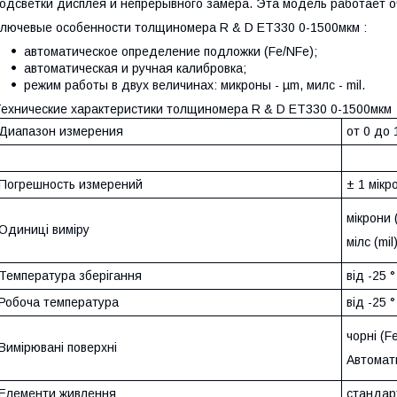
одсветки дисплея и непрерывного замера. Эта модель работает о
лючевые особенности толщиномера R & D ET330 0-1500мкм :
автоматическое определение подложки (Fe/NFe);
автоматическая и ручная калибровка;
режим работы в двух величинах: микроны - µm, милс - mil.
ехнические характеристики толщиномера R & D ET330 0-1500мкм 
Диапазон измерения
от 0 до
Погрешность измерений
± 1 мікр
мікрони 
Одиниці виміру
мілс (mil
Температура зберігання
від -25 
Робоча температура
від -25 
чорні (F
Вимірювані поверхні
Автомат
Елементи живлення
стандар