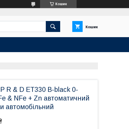
Кошик
Кошик
R & D ET330 B-black 0-
Fe & NFe + Zn автоматичний
би автомобільний
₴