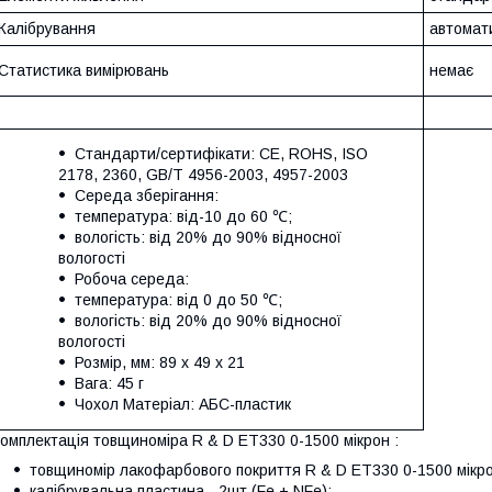
Калібрування
автомат
Статистика вимірювань
немає
Стандарти/сертифікати: CE, ROHS, ISO
2178, 2360, GB/T 4956-2003, 4957-2003
Середа зберігання:
температура: від-10 до 60 ℃;
вологість: від 20% до 90% відносної
вологості
Робоча середа:
температура: від 0 до 50 ℃;
вологість: від 20% до 90% відносної
вологості
Розмір, мм: 89 х 49 х 21
Вага: 45 г
Чохол Матеріал: АБС-пластик
омплектація товщиноміра R & D ET330 0-1500 мікрон :
товщиномір лакофарбового покриття R & D ET330 0-1500 мікро
калібрувальна пластина - 2шт (Fe + NFe);