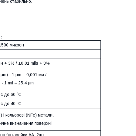
чень стабильно.
:
 1500 микрон
он + 3% / ±0,01 mils + 3%
(µm) - 1 μm = 0,001 мм /
) - 1 mil = 25,4 µm
° с до 60 ℃
° с до 40 ℃
e) і кольорові (NFe) метали.
ичне визначення поверхні
тні батарейки АА, 2шт