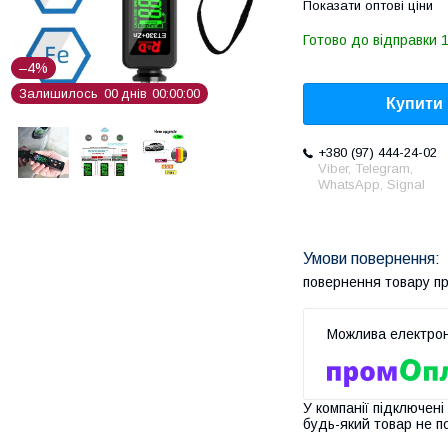
Показати оптові ціни
Готово до відправки 1
–4%
Залишилось
0
0
днів
0
0
0
0
0
0
Купити
+380 (97) 444-24-02
Viber, Telegram,
WhatsApp, Signal
повернення товару п
У компанії підключені
будь-який товар не п