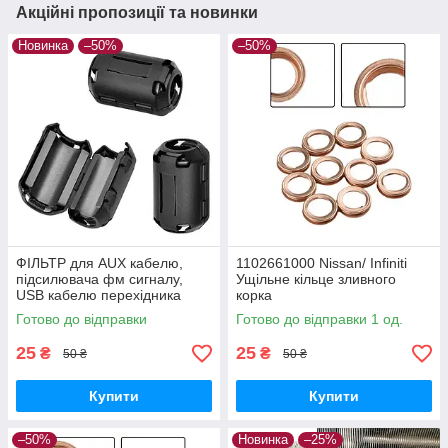
Акційні пропозиції та новинки
Новинка
–50%
–50%
ФІЛЬТР для AUX кабелю,
1102661000 Nissan/ Infiniti
підсилювача фм сигналу,
Ущільне кільце зливного
USB кабелю перехідника
корка
Готово до відправки
Готово до відправки 1 од.
25
25
₴
₴
50 ₴
50 ₴
Купити
Купити
–50%
Новинка
–25%