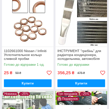
1102661000 Nissan / Infiniti
ІНСТРУМЕНТ "гребінь" для
Уплотнительное кольцо
радіатора кондиціонера,
сливной пробки
холодильника, автомобіля
(очищення, ремонт)
Готово до відправки 1 од.
Готово до відправки
25
356,25
₴
₴
50 ₴
475 ₴
Купити
Купити
Новинка
–25%
Топ продажів
–25%
Подарунок