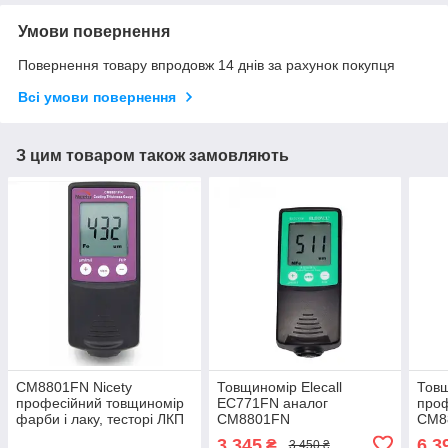
Умови повернення
Повернення товару впродовж 14 днів за рахунок покупця
Всі умови повернення
З цим товаром також замовляють
СМ8801FN Nicety
Товщиномір Elecall
Товщ
професійний товщиномір
EC771FN аналог
проф
фарби і лаку, тесторі ЛКП
СМ8801FN
CM8
для перевірки авто
3 345
6 3
₴
3 450 ₴