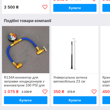
3 500
₴
Купити
Подібні товари компанії
R134A коннектор для
Універсальна антена
Кран
заправки кондиціонерів з
автомобільна 23 см
адап
манометром 100 PSI для
клап
тестування M14 ACME
1 075
350
450
₴
₴
1 100 ₴
375 ₴
Купити
Купити