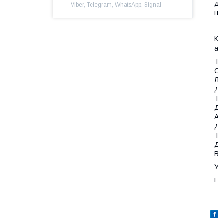
д
Viber, Telegram, WhatsApp, Signal
н
К
а
Т
О
Л
Д
Т
Д
А
Д
Т
Д
В
У
П