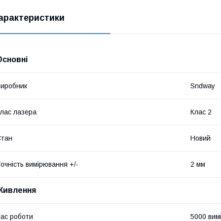
арактеристики
Основні
иробник
Sndway
лас лазера
Клас 2
Стан
Новий
очність вимірювання +/-
2 мм
Живлення
ас роботи
5000 вим