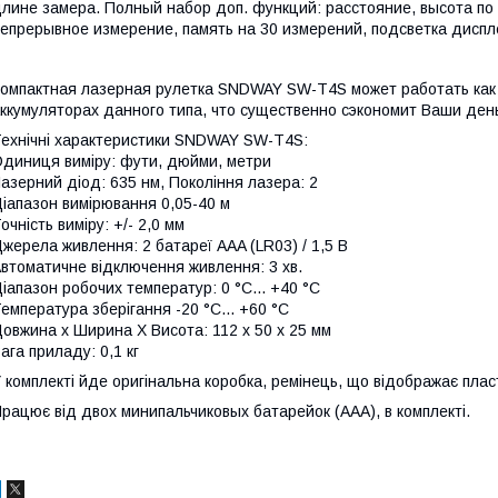
лине замера. Полный набор доп. функций: расстояние, высота по
епрерывное измерение, память на 30 измерений, подсветка диспле
омпактная лазерная рулетка SNDWAY SW-T4S может работать как 
ккумуляторах данного типа, что существенно сэкономит Ваши день
ехнічні характеристики SNDWAY SW-T4S:
диниця виміру: фути, дюйми, метри
азерний діод: 635 нм, Покоління лазера: 2
іапазон вимірювання 0,05-40 м
очність виміру: +/- 2,0 мм
жерела живлення: 2 батареї AAA (LR03) / 1,5 В
втоматичне відключення живлення: 3 хв.
іапазон робочих температур: 0 °C... +40 °C
емпература зберігання -20 °C... +60 °C
овжина х Ширина Х Висота: 112 х 50 х 25 мм
ага приладу: 0,1 кг
 комплекті йде оригінальна коробка, ремінець, що відображає пласт
рацює від двох минипальчиковых батарейок (ААА), в комплекті.