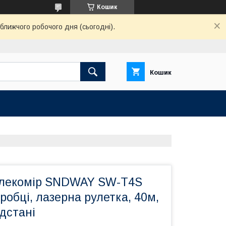
Кошик
ближчого робочого дня (сьогодні).
Кошик
алекомір SNDWAY SW-T4S
оробці, лазерна рулетка, 40м,
дстані