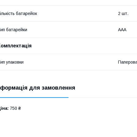
ількість батарейок
2 шт.
ип батарейки
ААА
Комплектація
ип упаковки
Паперова
нформація для замовлення
іна:
750 ₴