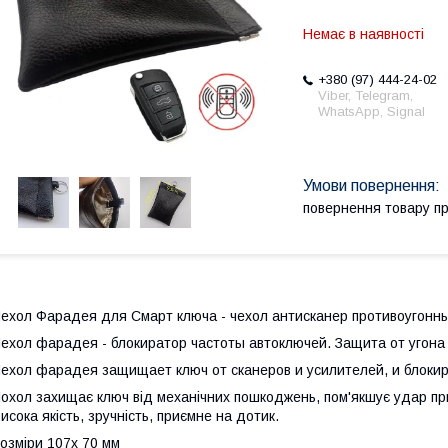
Немає в наявності
+380 (97) 444-24-02
Viber, Telegram,
WhatsApp, Signal
повернення товару п
ехол Фарадея для Смарт ключа - чехол антисканер противоугонн
ехол фарадея - блокиратор частоты автоключей. Защита от угон
ехол фарадея защищает ключ от сканеров и усилителей, и блокир
охол захищає ключ від механічних пошкоджень, пом'якшує удар при
исока якість, зручність, приємне на дотик.
озміри 107x 70 мм