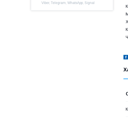
Viber, Telegram, WhatsApp, Signal
К
М
Х
К
Ч
Х
К