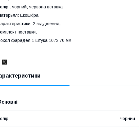
олір : чорний, червона вставка
атерьял: Екошкіра
арактеристики: 2 відділення,
омплект поставки:
охол фарадея 1 штука 107x 70 мм
арактеристики
Основні
олір
Чорний