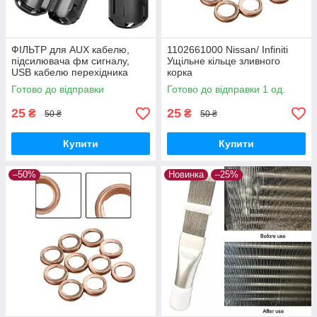
ФІЛЬТР для AUX кабелю,
1102661000 Nissan/ Infiniti
підсилювача фм сигналу,
Ущільне кільце зливного
USB кабелю перехідника
корка
Готово до відправки
Готово до відправки 1 од.
25
25
₴
₴
50 ₴
50 ₴
Купити
Купити
–50%
Новинка
–25%