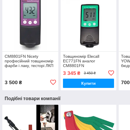
СМ8801FN Nicety
Товщиномір Elecall
Товщ
професійний товщиномір
EC771FN аналог
YOW
фарби і лаку, тесторі ЛКП
СМ8801FN
бюдж
для перевірки авто
3 345
₴
3 450 ₴
3 500
700
₴
Купити
Подібні товари компанії