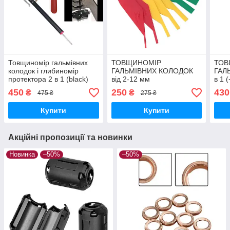
Товщиномір гальмівних
ТОВЩИНОМІР
ТОВ
колодок і глибиномір
ГАЛЬМІВНИХ КОЛОДОК
ГАЛ
протектора 2 в 1 (black)
від 2-12 мм
в 1 
прот
450
250
430
₴
₴
475 ₴
275 ₴
Купити
Купити
Акційні пропозиції та новинки
Новинка
–50%
–50%