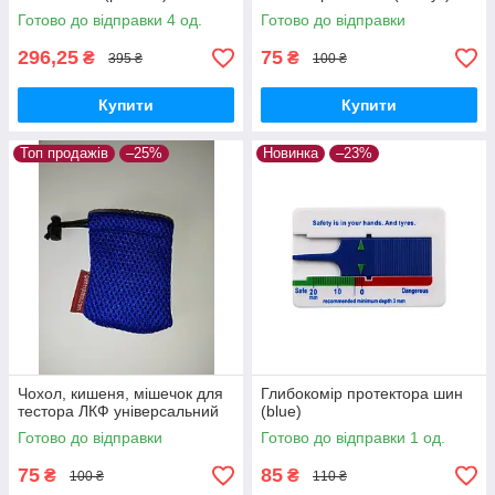
Готово до відправки 4 од.
Готово до відправки
296,25
75
₴
₴
395 ₴
100 ₴
Купити
Купити
Топ продажів
–25%
Новинка
–23%
Чохол, кишеня, мішечок для
Глибокомір протектора шин
тестора ЛКФ універсальний
(blue)
Готово до відправки
Готово до відправки 1 од.
75
85
₴
₴
100 ₴
110 ₴