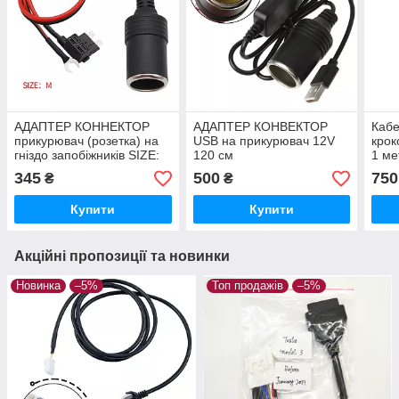
АДАПТЕР КОННЕКТОР
АДАПТЕР КОНВЕКТОР
Кабе
прикурювач (розетка) на
USB на прикурювач 12V
крок
гніздо запобіжників SIZE:
120 см
1 ме
M
якіс
345
500
750
₴
₴
Купити
Купити
Акційні пропозиції та новинки
Новинка
–5%
Топ продажів
–5%