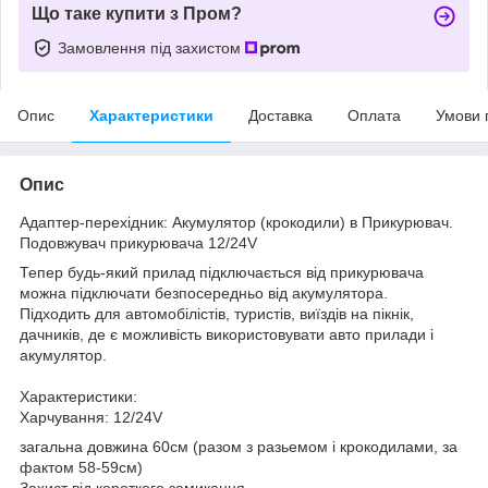
Що таке купити з Пром?
Замовлення під захистом
Опис
Характеристики
Доставка
Оплата
Умови 
Опис
Адаптер-перехідник: Акумулятор (крокодили) в Прикурювач.
Подовжувач прикурювача 12/24V
Тепер будь-який прилад підключається від прикурювача
можна підключати безпосередньо від акумулятора.
Підходить для автомобілістів, туристів, виїздів на пікнік,
дачників, де є можливість використовувати авто прилади і
акумулятор.
Характеристики:
Харчування: 12/24V
загальна довжина 60см (разом з разьемом і крокодилами, за
фактом 58-59см)
Захист від короткого замикання