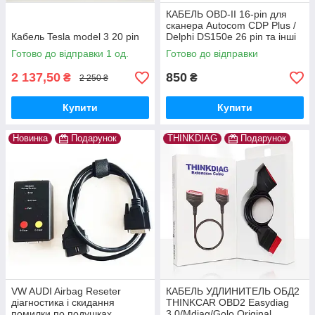
КАБЕЛЬ OBD-II 16-pin для
сканера Autocom CDP Plus /
Кабель Tesla model 3 20 pin
Delphi DS150e 26 pin та інші
Готово до відправки 1 од.
Готово до відправки
2 137,50
850
₴
₴
2 250 ₴
Купити
Купити
Новинка
Подарунок
THINKDIAG
Подарунок
VW AUDI Airbag Reseter
КАБЕЛЬ УДЛИНИТЕЛЬ ОБД2
діагностика і скидання
THINKCAR OBD2 Easydiag
помилки по подушках
3.0/Mdiag/Golo Original