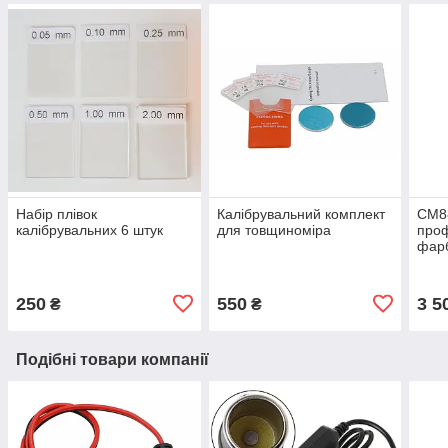
Набір плівок
Калібрувальний комплект
СМ8
калібрувальних 6 штук
для товщиноміра
проф
фарб
для 
250
550
3 5
₴
₴
Подібні товари компанії