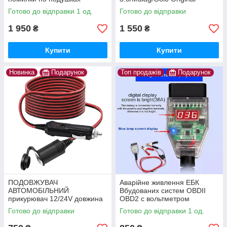
безпеки
THINKDIAG
Готово до відправки 1 од.
Готово до відправки
1 950
1 550
₴
₴
Купити
Купити
Новинка
Подарунок
Топ продажів
Подарунок
ПОДОВЖУВАЧ
Аварійне живлення ЕБК
АВТОМОБІЛЬНИЙ
Вбудованих систем OBDII
прикурювач 12/24V довжина
OBD2 c вольтметром
3 метра
Готово до відправки
Готово до відправки 1 од.