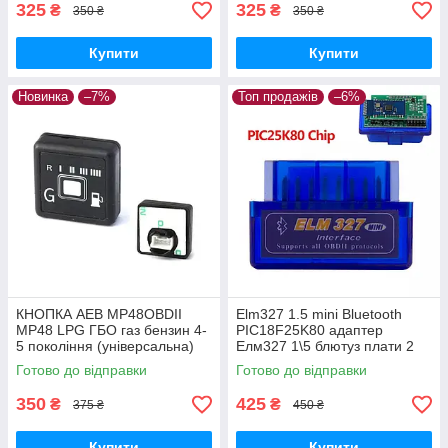
325
325
₴
₴
350 ₴
350 ₴
Купити
Купити
Новинка
–7%
Топ продажів
–6%
КНОПКА AEB MP48OBDII
Elm327 1.5 mini Bluetooth
MP48 LPG ГБО газ бензин 4-
PIC18F25K80 адаптер
5 покоління (універсальна)
Елм327 1\5 блютуз плати 2
Готово до відправки
Готово до відправки
350
425
₴
₴
375 ₴
450 ₴
Купити
Купити