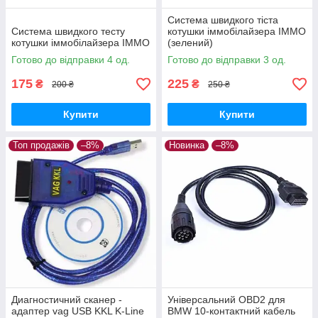
Система швидкого тіста
Система швидкого тесту
котушки іммобілайзера IMMO
котушки іммобілайзера IMMO
(зелений)
Готово до відправки 4 од.
Готово до відправки 3 од.
175
225
₴
₴
200 ₴
250 ₴
Купити
Купити
Топ продажів
–8%
Новинка
–8%
Диагностичний сканер -
Універсальний OBD2 для
адаптер vag USB KKL K-Line
BMW 10-контактний кабель