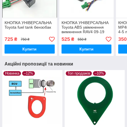
КНОПКА УНІВЕРСАЛЬНА
КНОПКА УНІВЕРСАЛЬНА
КНО
Toyota fuel tank бензобак
Toyota ABS увімкнення
MP48
вимкнення RAV4 09-19
4-5 
(уні
725
525
350
₴
₴
750 ₴
550 ₴
Купити
Купити
Акційні пропозиції та новинки
Новинка
–12%
Топ продажів
–10%