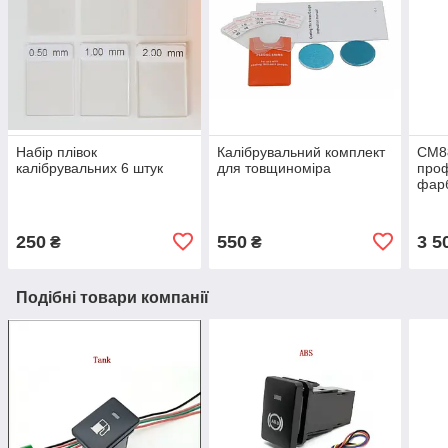
Набір плівок
Калібрувальний комплект
СМ8
калібрувальних 6 штук
для товщиноміра
проф
фарб
для 
250
550
3 5
₴
₴
Подібні товари компанії