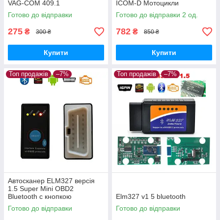
VAG-COM 409.1
ICOM-D Мотоцикли
Мотобайки
Готово до відправки
Готово до відправки 2 од.
275
782
₴
₴
300 ₴
850 ₴
Купити
Купити
Топ продажів
–7%
Топ продажів
–7%
Автосканер ELM327 версія
1.5 Super Mini OBD2
Bluetooth c кнопкою
Elm327 v1 5 bluetooth
вимикання, чіп PIC18F25K80
Готово до відправки
Готово до відправки