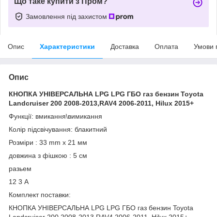
Що таке купити з Пром?
Замовлення під захистом
Опис
Характеристики
Доставка
Оплата
Умови 
Опис
КНОПКА УНІВЕРСАЛЬНА LPG LPG ГБО газ бензин Toyota
Landcruiser 200 2008-2013,RAV4 2006-2011, Hilux 2015+
Функції: вмикання\вимикання
Колір підсвічування: блакитний
Розміри : 33 mm x 21 мм
довжина з фішкою : 5 см
разьем
12 3 А
Комплект поставки:
КНОПКА УНІВЕРСАЛЬНА LPG LPG ГБО газ бензин Toyota
Landcruiser 200 2008-2013,RAV4 2006-2011, Hilux 2015+