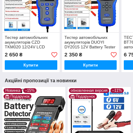
Тестер автомобільних
Тестер автомобільних
ТЕС
акумуляторів CZD
акумуляторів DUOYI
BT76
TKM020 12/24V LCD
DY2015 12V Battery Tester
авто
Battery Tester аналізатор
аналізатор акб
акум
2 650
2 350
6 7
₴
₴
акб
Купити
Купити
Акційні пропозиції та новинки
Новинка
–15%
обновленная версия
–11%
Подарунок
Подарунок