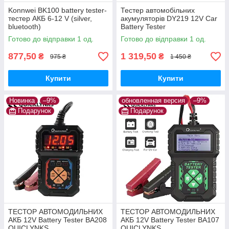
Konnwei BK100 battery tester-
Тестер автомобільних
тестер АКБ 6-12 V (silver,
акумуляторів DY219 12V Car
bluetooth)
Battery Tester
Готово до відправки 1 од.
Готово до відправки 1 од.
877,50
1 319,50
₴
₴
975 ₴
1 450 ₴
Купити
Купити
Новинка
–9%
обновленная версия
–9%
Подарунок
Подарунок
ТЕСТОР АВТОМОДИЛЬНИХ
ТЕСТОР АВТОМОДИЛЬНИХ
АКБ 12V Battery Tester BA208
АКБ 12V Battery Tester BA107
QUICLYNKS
QUICLYNKS