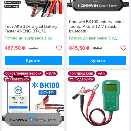
Konnwei BK100 battery tester-
Тест АКБ 12V Digital Battery
тестер АКБ 6-12 V (black,
Tester ANENG BT-171
bluetooth)
Готово до відправки 1 од.
Готово до відправки 1 од.
467,50
845,50
₴
₴
550 ₴
950 ₴
Купити
Купити
обновленная версия
–10%
Топ продажів
–9%
Подарунок
Подарунок