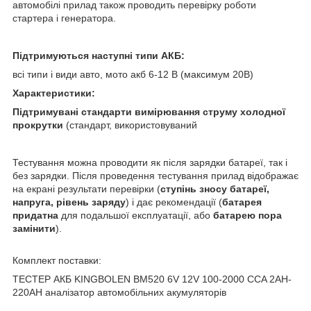
автомобілі прилад також проводить перевірку роботи
стартера і генератора.
Підтримуються наступні типи АКБ:
всі типи і види авто, мото акб 6-12 В (максимум 20В)
Характеристики:
Підтримувані стандарти вимірювання струму холодної
прокрутки
(стандарт, використовуваний
Тестування можна проводити як після зарядки батареї, так і
без зарядки. Після проведення тестування прилад відображає
на екрані результати перевірки (
ступінь зносу батареї,
напруга, рівень заряду
) і дає рекомендації (
батарея
придатна
для подальшої експлуатації, або
батарею пора
замінити
).
Комплект поставки:
ТЕСТЕР АКБ KINGBOLEN BM520 6V 12V 100-2000 CCA 2AH-
220AH аналізатор автомобільних акумуляторів