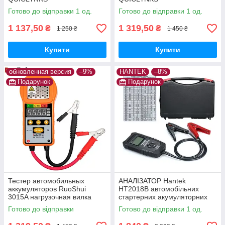
Готово до відправки 1 од.
Готово до відправки 1 од.
1 137,50
1 319,50
₴
₴
1 250 ₴
1 450 ₴
Купити
Купити
обновленная версия
–9%
HANTEK
–8%
Подарунок
Подарунок
Тестер автомобильных
АНАЛІЗАТОР Hantek
аккумуляторов RuoShui
HT2018B автомобільних
3015A нагрузочная вилка
стартерних акумуляторних
батарей, тесторі АКБ
Готово до відправки
Готово до відправки 1 од.