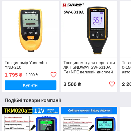
Товщиномір Yunombo
Товщиномір для перевірки
Товщ
YNB-210
ЛКП SNDWAY SW-6310A
0-15
Fe+NFE великий дисплей
авто
1 795
₴
1 900 ₴
фарб
3 500
2 2
₴
Купити
Подібні товари компанії