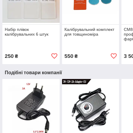
Набір плівок
Калібрувальний комплект
СМ8
калібрувальних 6 штук
для товщиноміра
проф
фарб
для 
250
550
3 5
₴
₴
Подібні товари компанії