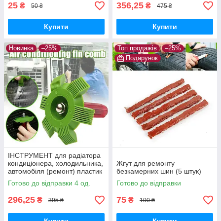
25
356,25
₴
₴
50 ₴
475 ₴
Купити
Купити
Новинка
–25%
Топ продажів
–25%
Подарунок
ІНСТРУМЕНТ для радіатора
кондиціонера, холодильника,
Жгут для ремонту
автомобіля (ремонт) пластик
безкамерних шин (5 штук)
Готово до відправки 4 од.
Готово до відправки
296,25
75
₴
₴
395 ₴
100 ₴