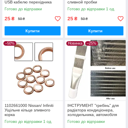
USB кабелю перехідника
сливной пробки
Готово до відправки
Готово до відправки 1 од.
25
25
₴
₴
50 ₴
50 ₴
Купити
Купити
–50%
Новинка
–25%
1102661000 Nissan/ Infiniti
ІНСТРУМЕНТ "гребінь" для
Ущільне кільце зливного
радіатора кондиціонера,
корка
холодильника, автомобіля
(очищення, ремонт)
Готово до відправки 1 од.
Готово до відправки