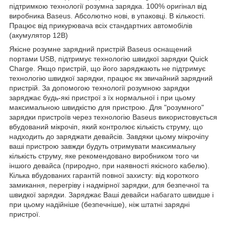
підтримкою технології розумна зарядка. 100% оригінал від
виробника Baseus. Абсолютно нові, в упаковці. В кількості.
Працює від прикурювача всіх стандартних автомобілів
(акумулятор 12В)
Якісне розумне зарядний пристрій Baseus оснащений
портами USB, підтримує технологію швидкої зарядки Quick
Charge. Якщо пристрій, що його заряджають не підтримує
технологію швидкої зарядки, працює як звичайний зарядний
пристрій. За допомогою технології розумною зарядки
заряджає будь-які пристрої з їх нормальної і при цьому
максимальною швидкістю для пристрою. Для "розумного"
зарядки пристроїв через технологію Baseus використовується
вбудований мікрочіп, який контролює кількість струму, що
надходить до заряджати девайсів. Завдяки цьому мікрочіпу
ваші пристрою завжди будуть отримувати максимальну
кількість струму, яке рекомендовано виробником того чи
іншого девайса (природно, при наявності якісного кабелю).
Кілька вбудованих гарантій повної захисту: від короткого
замикання, перегріву і надмірної зарядки, для безпечної та
швидкої зарядки. Заряджає Ваші девайси набагато швидше і
при цьому надійніше (безпечніше), ніж штатні зарядні
пристрої.