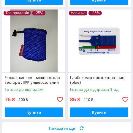
Купити
Купити
Топ продажів
–25%
Новинка
–23%
Чохол, кишеня, мішечок для
Глибокомір протектора шин
тестора ЛКФ універсальний
(blue)
Готово до відправки
Готово до відправки 1 од.
75
85
₴
₴
100 ₴
110 ₴
Купити
Купити
Показати ще