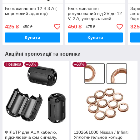
Блок живлення 12 В 3 А (
Блок живлення
Заря
мережевий адаптер)
регульований від 3V до 12
авто
V, 2 A, універсальний.
борт
вихо
425
450
325
₴
₴
450 ₴
475 ₴
char
Купити
Купити
Акційні пропозиції та новинки
Новинка
–50%
–50%
ФІЛЬТР для AUX кабелю,
1102661000 Nissan / Infiniti
підсилювача фм сигналу,
Уплотнительное кольцо