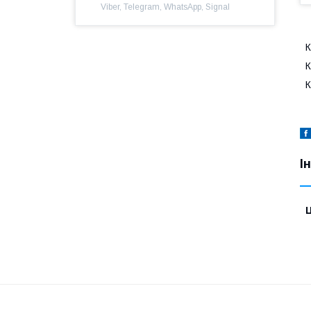
Viber, Telegram, WhatsApp, Signal
К
К
К
І
Ц