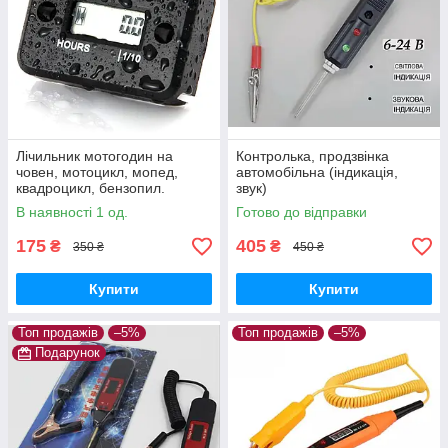
Лічильник мотогодин на
Контролька, продзвінка
човен, мотоцикл, мопед,
автомобільна (індикація,
квадроцикл, бензопил.
звук)
Індуктивний.
В наявності 1 од.
Готово до відправки
Водонепроникний
175
405
₴
₴
350 ₴
450 ₴
Купити
Купити
Топ продажів
–5%
Топ продажів
–5%
Подарунок