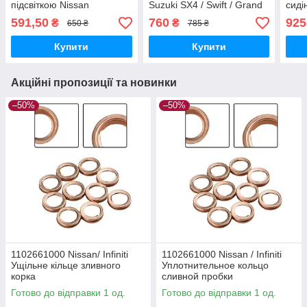
підсвіткою Nissan
Suzuki SX4 / Swift / Grand
сиді
Vitara (2010–2014)
591,50
760
925
₴
₴
650 ₴
785 ₴
Купити
Купити
Акційні пропозиції та новинки
–50%
–50%
1102661000 Nissan/ Infiniti
1102661000 Nissan / Infiniti
Ущільне кільце зливного
Уплотнительное кольцо
корка
сливной пробки
Готово до відправки 1 од.
Готово до відправки 1 од.