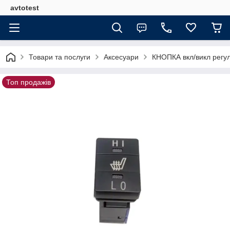
avtotest
Товари та послуги
Аксесуари
КНОПКА вкл/викл регул
Топ продажів