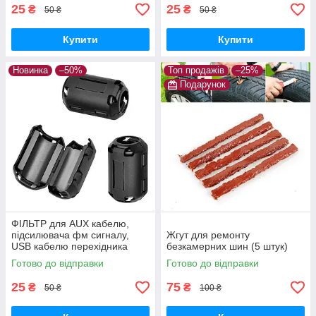
25
25
₴
₴
50 ₴
50 ₴
Купити
Купити
Новинка
–50%
Топ продажів
–25%
Подарунок
ФІЛЬТР для AUX кабелю,
підсилювача фм сигналу,
Жгут для ремонту
USB кабелю перехідника
безкамерних шин (5 штук)
Готово до відправки
Готово до відправки
25
75
₴
₴
50 ₴
100 ₴