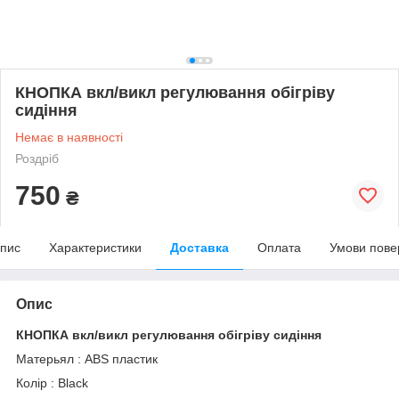
КНОПКА вкл/викл регулювання обігріву
сидіння
Немає в наявності
Роздріб
750
₴
пис
Характеристики
Доставка
Оплата
Умови пове
Опис
КНОПКА вкл/викл регулювання обігріву сидіння
Матерьял : ABS пластик
Колір : Black