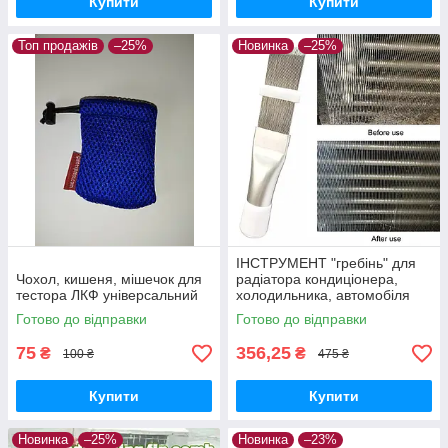
Купити
Купити
Топ продажів
–25%
Новинка
–25%
ІНСТРУМЕНТ "гребінь" для
Чохол, кишеня, мішечок для
радіатора кондиціонера,
тестора ЛКФ універсальний
холодильника, автомобіля
(очищення, ремонт)
Готово до відправки
Готово до відправки
75
356,25
₴
₴
100 ₴
475 ₴
Купити
Купити
Новинка
–25%
Новинка
–23%