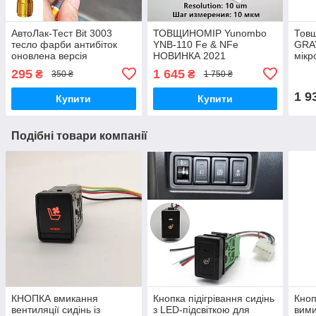
АвтоЛак-Тест Bit 3003
ТОВЩИНОМІР Yunombo
Тов
тесло фарби антибіток
YNB-110 Fe & NFe
GRAY
оновлена версія
НОВИНКА 2021
мікр
авто
295
1 645
₴
₴
350 ₴
1 750 ₴
фарб
1 9
Купити
Купити
Подібні товари компанії
КНОПКА вмикання
Кнопка підігрівання сидінь
Кноп
вентиляції сидінь із
з LED-підсвіткою для
вими