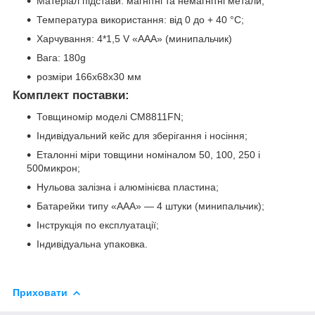
Матеріал підстави: магнітні та немагнітні метали;
Температура використання: від 0 до + 40 °С;
Харчування: 4*1,5 V «ААА» (минипальчик)
Вага: 180g
розміри 166x68x30 мм
Комплект поставки:
Товщиномір моделі CM8811FN;
Індивідуальний кейс для зберігання і носіння;
Еталонні міри товщини номіналом 50, 100, 250 і
500микрон;
Нульова залізна і алюмінієва пластина;
Батарейки типу «ААА» — 4 штуки (минипальчик);
Інструкція по експлуатації;
Індивідуальна упаковка.
Приховати