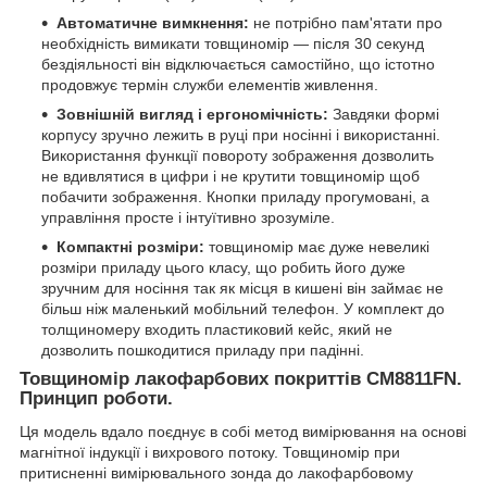
Автоматичне вимкнення
:
не потрібно пам'ятати про
необхідність вимикати товщиномір — після 30 секунд
бездіяльності він відключається самостійно, що істотно
продовжує термін служби елементів живлення.
Зовнішній вигляд і ергономічність
:
Завдяки формі
корпусу зручно лежить в руці при носінні і використанні.
Використання функції повороту зображення дозволить
не вдивлятися в цифри і не крутити товщиномір щоб
побачити зображення. Кнопки приладу прогумовані, а
управління просте і інтуїтивно зрозуміле.
Компактні розміри:
товщиномір має дуже невеликі
розміри приладу цього класу, що робить його дуже
зручним для носіння так як місця в кишені він займає не
більш ніж маленький мобільний телефон. У комплект до
толщиномеру входить пластиковий кейс, який не
дозволить пошкодитися приладу при падінні.
Товщиномір лакофарбових покриттів CM8811FN.
Принцип роботи.
Ця модель вдало поєднує в собі метод вимірювання на основі
магнітної індукції і вихрового потоку. Товщиномір при
притисненні вимірювального зонда до лакофарбовому