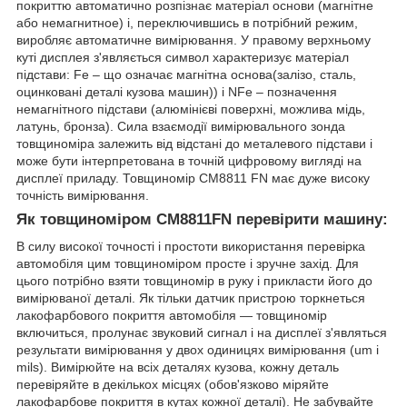
покриттю автоматично розпізнає матеріал основи (магнітне
або немагнитное) і, переключившись в потрібний режим,
виробляє автоматичне вимірювання. У правому верхньому
куті дисплея з'являється символ характеризує матеріал
підстави: Fe – що означає магнітна основа(залізо, сталь,
оцинковані деталі кузова машин)) і NFe – позначення
немагнітного підстави (алюмінієві поверхні, можлива мідь,
латунь, бронза). Сила взаємодії вимірювального зонда
товщиноміра залежить від відстані до металевого підстави і
може бути інтерпретована в точній цифровому вигляді на
дисплеї приладу. Товщиномір CM8811 FN має дуже високу
точність вимірювання.
Як товщиноміром CM8811FN перевірити машину:
В силу високої точності і простоти використання перевірка
автомобіля цим товщиноміром просте і зручне захід. Для
цього потрібно взяти товщиномір в руку і прикласти його до
вимірюваної деталі. Як тільки датчик пристрою торкнеться
лакофарбового покриття автомобіля — товщиномір
включиться, пролунає звуковий сигнал і на дисплеї з'являться
результати вимірювання у двох одиницях вимірювання (um і
mils). Вимірюйте на всіх деталях кузова, кожну деталь
перевіряйте в декількох місцях (обов'язково міряйте
лакофарбове покриття в кутах кожної деталі). Не забувайте