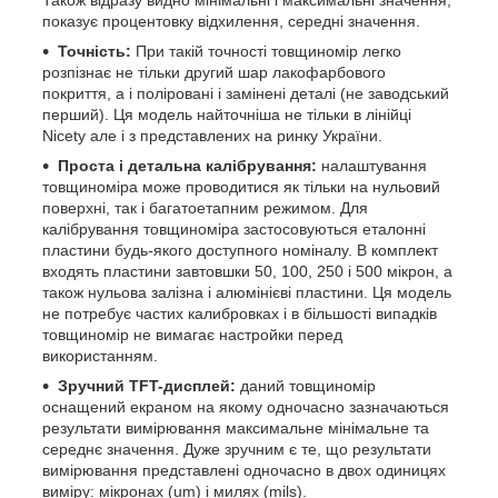
показує процентовку відхилення, середні значення.
Точність:
При такій точності товщиномір легко
розпізнає не тільки другий шар лакофарбового
покриття, а і поліровані і замінені деталі (не заводський
перший). Ця модель найточніша не тільки в лінійці
Nicety але і з представлених на ринку України.
Проста і детальна калібрування:
налаштування
товщиноміра може проводитися як тільки на нульовий
поверхні, так і багатоетапним режимом. Для
калібрування товщиноміра застосовуються еталонні
пластини будь-якого доступного номіналу. В комплект
входять пластини завтовшки 50, 100, 250 і 500 мікрон, а
також нульова залізна і алюмінієві пластини. Ця модель
не потребує частих калибровках і в більшості випадків
товщиномір не вимагає настройки перед
використанням.
Зручний TFT-дисплей
:
даний товщиномір
оснащений екраном на якому одночасно зазначаються
результати вимірювання максимальне мінімальне та
середнє значення. Дуже зручним є те, що результати
вимірювання представлені одночасно в двох одиницях
виміру: мікронах (um) і милях (mils).