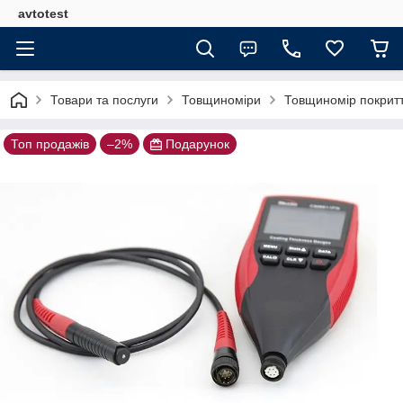
avtotest
Товари та послуги
Товщиноміри
Товщиномір покрит
Топ продажів
–2%
Подарунок