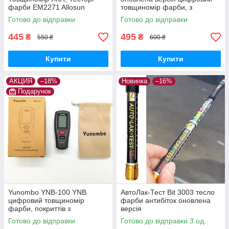
фарби EM2271 Allosun
товщиномір фарби, з
підсвічуванням, не вимагає
Готово до відправки
Готово до відправки
калібрування
445
495
₴
₴
550 ₴
600 ₴
Купити
Купити
АКЦИЯ
–18%
Новинка
–16%
Подарунок
Yunombo YNB-100 YNB
АвтоЛак-Тест Bit 3003 тесло
цифровий товщиномір
фарби антибіток оновлена
фарби, покриттів з
версія
підсвічуванням, не вимагає
Готово до відправки
Готово до відправки 3 од.
калібрування