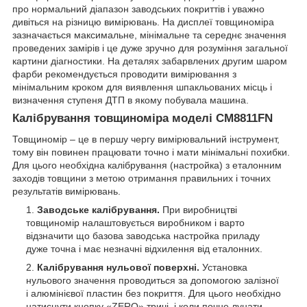
про нормальний діапазон заводських покриттів і уважно
дивіться на різницю вимірювань. На дисплеї товщиноміра
зазначається максимальне, мінімальне та середнє значення
проведених замірів і це дуже зручно для розуміння загальної
картини діагностики. На деталях забарвлених другим шаром
фарби рекомендується проводити вимірювання з
мінімальним кроком для виявлення шпакльованих місць і
визначення ступеня ДТП в якому побувала машина.
Калібрування товщиноміра моделі CM8811FN
Товщиномір – це в першу чергу вимірювальний інструмент,
тому він повинен працювати точно і мати мінімальні похибки.
Для цього необхідна калібрування (настройка) з еталонним
заходів товщини з метою отримання правильних і точних
результатів вимірювань.
Заводське калібрування.
При виробництві
товщиномір налаштовується виробником і варто
відзначити що базова заводська настройка приладу
дуже точна і має незначні відхилення від еталонних.
Калібрування нульової поверхні.
Установка
нульового значення проводиться за допомогою залізної
і алюмінієвої пластин без покриття. Для цього необхідно
натиснути кнопку «ZERO» тричі, і коли почне лунати