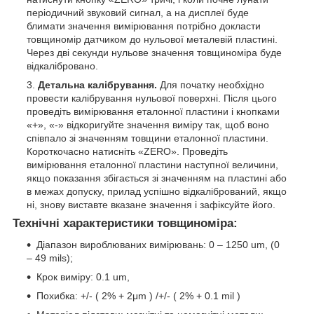
періодичний звуковий сигнал, а на дисплеї буде
блимати значення вимірювання потрібно докласти
товщиномір датчиком до нульової металевій пластині.
Через дві секунди нульове значення товщиноміра буде
відкалібровано.
Детальна калібрування.
Для початку необхідно
провести калібрування нульової поверхні. Після цього
проведіть вимірювання еталонної пластини і кнопками
«+», «-» відкоригуйте значення виміру так, щоб воно
співпало зі значенням товщини еталонної пластини.
Короткочасно натисніть «ZERO». Проведіть
вимірювання еталонної пластини наступної величини,
якщо показання збігається зі значенням на пластині або
в межах допуску, прилад успішно відкалібрований, якщо
ні, знову виставте вказане значення і зафіксуйте його.
Технічні характеристики товщиноміра:
Діапазон вироблюваних вимірювань: 0 – 1250 um, (0
– 49 mils);
Крок виміру: 0.1 um,
Похибка: +/- ( 2% + 2μm ) /+/- ( 2% + 0.1 mil )