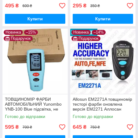
495
295
₴
₴
600 ₴
350 ₴
Купити
Купити
Новинка
–15%
Новинка
–14%
Подарунок
Подарунок
ТОВЩИНОМІР ФАРБИ
Allosun EM2271A товщиномір
АВТОМОБІЛЬНИЙ Yunombo
тесторі фарби оновлена
YNB-100 Blue підсвітка, не
версія ЕМ2271 Аллосан
потребує калібрування
Готово до відправки
Готово до відправки
595
645
₴
₴
700 ₴
750 ₴