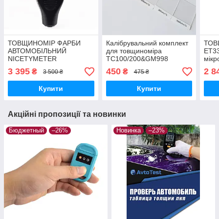
ТОВЩИНОМІР ФАРБИ
Калібрувальний комплект
ТОВ
АВТОМОБІЛЬНИЙ
для товщиноміра
ET33
NICETYMETER
TC100/200&GM998
мікр
CM8806FN
авто
3 395
450
2 8
₴
₴
3 500 ₴
475 ₴
фарб
Купити
Купити
Акційні пропозиції та новинки
Бюджетный
–26%
Новинка
–23%