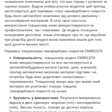
незамінним помічником для всіх, хто має справу з купівлею та
оцінкою машин. Будучи універсальною моделлю цей прилад
застосовується для перевірки стану лакофарбового покриття
будь-якого автомобіля незалежно від цінового діапазону і
застосовуваних матеріалів. В силу своєї простоти
використання товщиномір може використовуватися як
професіоналами, так і новачками. Ця модель оснащена
кольоровим дисплеєм, тільки этоговорит про те, що виробник
при розробці даної моделі вклав максимум коштів для того,
щоб досягти високої якості.
Переваги товщиноміра лакофарбових покриттів CM8811FN
Універсальність:
товщиномір моделі CM8811FN
може використовуватися на всіх застосовуються в
автомобілебудуванні метали (залізо, цинк, алюміній)
прилад автоматично визначає матеріал підстави і не
потребує будь-яких додаткових налаштувань і
перемиканнях. Товщиномір вказує вам при вимірі який
матеріал він розпізнав і показує товщину
лакофарбового покриття на ньому.
Зручність у використанні
: Результати вимірювання
відразу в двох одиницях: мікронах (um) і миллидюймах
(mils). Висока точність, показує до десятих мікрона.
Також відразу видно мінімальні і максимальні значення,