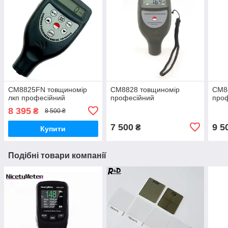
CM8825FN товщиномір
CM8828 товщиномір
CM8
лкп професійний
професійний
проф
8 395
₴
8 500 ₴
7 500
9 5
₴
Купити
Подібні товари компанії