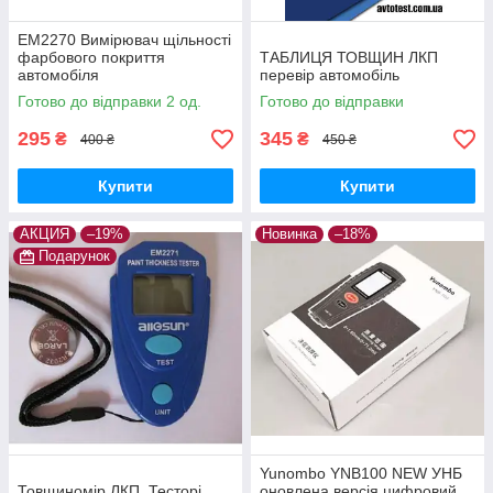
EM2270 Вимірювач щільності
фарбового покриття
ТАБЛИЦЯ ТОВЩИН ЛКП
автомобіля
перевір автомобіль
Готово до відправки 2 од.
Готово до відправки
295
345
₴
₴
400 ₴
450 ₴
Купити
Купити
АКЦИЯ
–19%
Новинка
–18%
Подарунок
Yunombo YNB100 NEW УНБ
Товщиномір ЛКП, Тесторі
оновлена версія цифровий