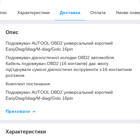
пис
Характеристики
Доставка
Оплата
Умови пове
Опис
Подовжувач AUTOOL OBD2 універсальний короткий
EasyDiag/Idiag/M-diag/Golo 16pin
Подовжувач діагностичної колодки OBD2 автомобіля.
Кабель подовжувач OBD2 (16 контактів) дає змогу
під'єднувати сумісні діагностичні інструменти з 16 контактним
роз'ємом.
Комплект постачання:
Подовжувач AUTOOL OBD2 універсальний короткий
EasyDiag/Idiag/M-diag/Golo 16pin
Приховати
Характеристики