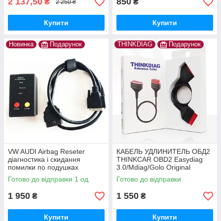
2 137,50
850
₴
₴
2 250 ₴
Купити
Купити
Новинка
Подарунок
THINKDIAG
Подарунок
VW AUDI Airbag Reseter
КАБЕЛЬ УДЛИНИТЕЛЬ ОБД2
діагностика і скидання
THINKCAR OBD2 Easydiag
помилки по подушках
3.0/Mdiag/Golo Original
безпеки
THINKDIAG
Готово до відправки 1 од.
Готово до відправки
1 950
1 550
₴
₴
Купити
Купити