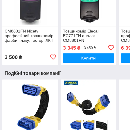
СМ8801FN Nicety
Товщиномір Elecall
Товщ
професійний товщиномір
EC771FN аналог
проф
фарби і лаку, тесторі ЛКП
СМ8801FN
CM8
для перевірки авто
3 345
6 3
₴
3 450 ₴
3 500
₴
Купити
Подібні товари компанії