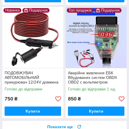
Новинка
Подарунок
Топ продажів
Подарунок
ПОДОВЖУВАЧ
Аварійне живлення ЕБК
АВТОМОБІЛЬНИЙ
Вбудованих систем OBDII
прикурювач 12/24V довжина
OBD2 c вольтметром
3 метра
Готово до відправки
Готово до відправки 1 од.
750
850
₴
₴
Купити
Купити
Показати ще