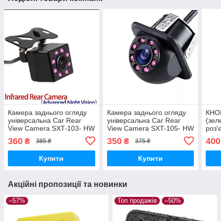
Камера заднього огляду
Камера заднього огляду
КНОП
універсальна Car Rear
універсальна Car Rear
(зел
View Camera SXT-103- HW
View Camera SXT-105- HW
роз'
360
350
400
₴
₴
385 ₴
375 ₴
Купити
Купити
Акційні пропозиції та новинки
–57%
Топ продажів
–50%