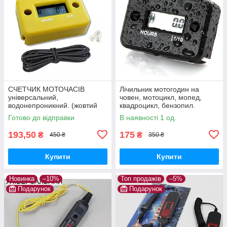
СЧЕТЧИК МОТОЧАСІВ
Лічильник мотогодин на
універсальний,
човен, мотоцикл, мопед,
водонепроникний. (жовтий
квадроцикл, бензопил.
корпус)
Індуктивний.
Готово до відправки
В наявності 1 од.
Водонепроникний
193,50
175
₴
₴
450 ₴
350 ₴
Купити
Купити
Новинка
–10%
Топ продажів
–5%
Подарунок
Подарунок