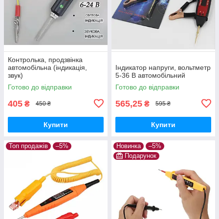
Контролька, продзвінка
автомобільна (індикація,
Індикатор напруги, вольтметр
звук)
5-36 В автомобільний
Готово до відправки
Готово до відправки
405
565,25
₴
₴
450 ₴
595 ₴
Купити
Купити
Топ продажів
–5%
Новинка
–5%
Подарунок