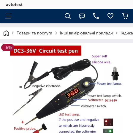
avtotest
Товари та послуги
Інші вимірювальні прилади
Індик
–5%