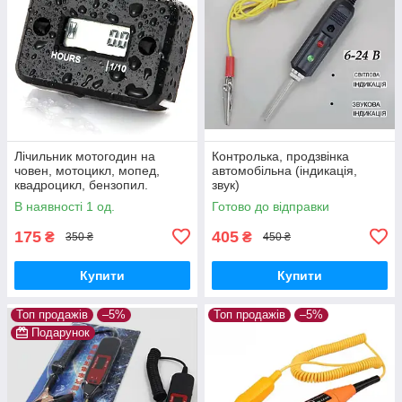
Лічильник мотогодин на
Контролька, продзвінка
човен, мотоцикл, мопед,
автомобільна (індикація,
квадроцикл, бензопил.
звук)
Індуктивний.
В наявності 1 од.
Готово до відправки
Водонепроникний
175
405
₴
₴
350 ₴
450 ₴
Купити
Купити
Топ продажів
–5%
Топ продажів
–5%
Подарунок