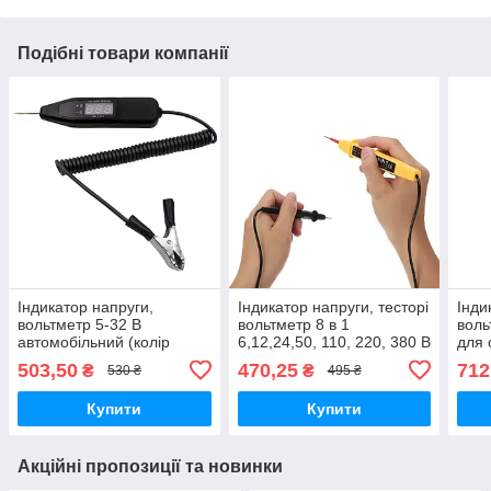
Подібні товари компанії
Індикатор напруги,
Індикатор напруги, тесторі
Інди
вольтметр 5-32 В
вольтметр 8 в 1
воль
автомобільний (колір
6,12,24,50, 110, 220, 380 В
для 
black)
Універсальний
36 V
503,50
470,25
712
₴
₴
530 ₴
495 ₴
Купити
Купити
Акційні пропозиції та новинки