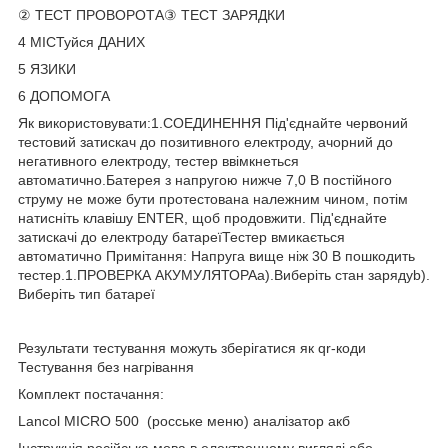
② ТЕСТ ПРОВОРОТА③ ТЕСТ ЗАРЯДКИ
4 МІСТуйся ДАНИХ
5 ЯЗИКИ
6 ДОПОМОГА
Як використовувати:1.СОЕДИНЕННЯ Під'єднайте червоний
тестовий затискач до позитивного електроду, ачорний до
негативного електроду, тестер ввімкнеться
автоматично.Батерея з напругою нижче 7,0 В постійного
струму не може бути протестована належним чином, потім
натисніть клавішу ENTER, щоб продовжити. Під'єднайте
затискачі до електроду батареїТестер вмикається
автоматично Примітання: Напруга вище ніж 30 В пошкодить
тестер.1.ПРОВЕРКА АКУМУЛЯТОРАa).Виберіть стан зарядуb).
Виберіть тип батареї
Результати тестування можуть зберігатися як qr-коди
Тестування без нагрівання
Комплект постачання:
Lancol MICRO 500 (росське меню) аналізатор акб
Інструкція російська мова в електронному вигляді або