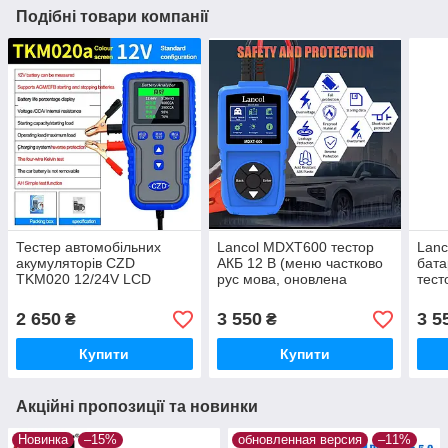
Подібні товари компанії
Тестер автомобільних
Lancol MDXT600 тестор
Lanc
акумуляторів CZD
АКБ 12 В (меню частково
бата
TKM020 12/24V LCD
рус мова, оновлена
тест
Battery Tester аналізатор
версія)
BST,
акб
2 650
3 550
3 5
₴
₴
Купити
Купити
Акційні пропозиції та новинки
Новинка
–15%
обновленная версия
–11%