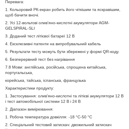
Перевага:
1. Кольоровий РК-екран робить його чіткішим та яскравішим,
щоб бачити вночі.
2. Усі 12-вольтові олив'яно-кислотні акумулятори AGM-
GELSPIRAL-SLI
3. Доданий тест літієвої батареї 12 В
4. Ексклюзивні патенти на випробувальний кабель
5. Результати тесту можуть бути збережені у формі QR-коду.
6. Безперервний тест без нагрівання
7.8 Мови: англійська, російська, спрощена китайська,
португальська,
корейська, тайська, іспанська, французька
Характеристики продукту:
1. Застосування: олив'яно-кислотні та літієві акумулятори 12 В
і тест автомобільної системи 12 В і 24 В
2. Діапазон вимірювання:
1. Робоча температура довкілля: -18 °C-50 °C
2. Спеціальний тестовий затискач: двожильний затискач