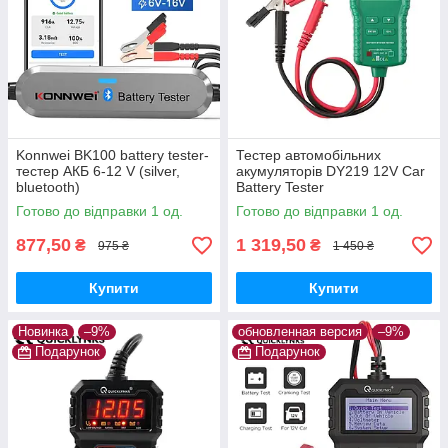
Konnwei BK100 battery tester-
Тестер автомобільних
тестер АКБ 6-12 V (silver,
акумуляторів DY219 12V Car
bluetooth)
Battery Tester
Готово до відправки 1 од.
Готово до відправки 1 од.
877,50
1 319,50
₴
₴
975 ₴
1 450 ₴
Купити
Купити
Новинка
–9%
обновленная версия
–9%
Подарунок
Подарунок