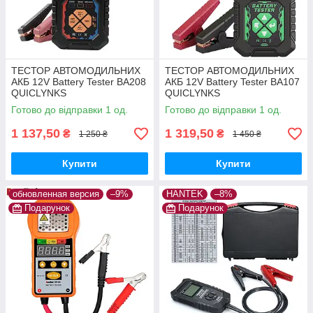
ТЕСТОР АВТОМОДИЛЬНИХ
ТЕСТОР АВТОМОДИЛЬНИХ
АКБ 12V Battery Tester BA208
АКБ 12V Battery Tester BA107
QUICLYNKS
QUICLYNKS
Готово до відправки 1 од.
Готово до відправки 1 од.
1 137,50
1 319,50
₴
₴
1 250 ₴
1 450 ₴
Купити
Купити
обновленная версия
–9%
HANTEK
–8%
Подарунок
Подарунок