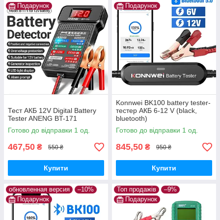
Подарунок
Подарунок
Konnwei BK100 battery tester-
Тест АКБ 12V Digital Battery
тестер АКБ 6-12 V (black,
Tester ANENG BT-171
bluetooth)
Готово до відправки 1 од.
Готово до відправки 1 од.
467,50
845,50
₴
₴
550 ₴
950 ₴
Купити
Купити
обновленная версия
–10%
Топ продажів
–9%
Подарунок
Подарунок