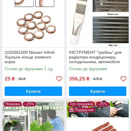
1102661000 Nissan/ Infiniti
ІНСТРУМЕНТ "гребінь" для
Ущільне кільце зливного
радіатора кондиціонера,
корка
холодильника, автомобіля
(очищення, ремонт)
Готово до відправки 1 од.
Готово до відправки
25
356,25
₴
₴
50 ₴
475 ₴
Купити
Купити
Новинка
–25%
Топ продажів
–25%
Подарунок