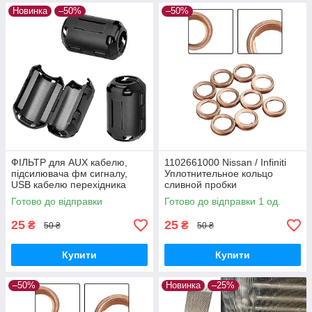
Новинка
–50%
–50%
ФІЛЬТР для AUX кабелю,
1102661000 Nissan / Infiniti
підсилювача фм сигналу,
Уплотнительное кольцо
USB кабелю перехідника
сливной пробки
Готово до відправки
Готово до відправки 1 од.
25
25
₴
₴
50 ₴
50 ₴
Купити
Купити
–50%
Новинка
–25%