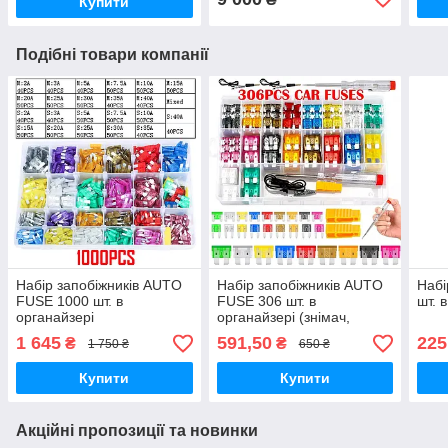
Купити
Подібні товари компанії
Набір запобіжників AUTO
Набір запобіжників AUTO
Набі
FUSE 1000 шт. в
FUSE 306 шт. в
шт. 
органайзері
органайзері (знімач,
пробник у комплекті)
1 645
591,50
225
₴
₴
1 750 ₴
650 ₴
Купити
Купити
Акційні пропозиції та новинки