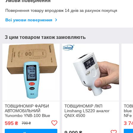
Умови повернення
Повернення товару впродовж 14 днів за рахунок покупця
Всі умови повернення
З цим товаром також замовляють
ТОВЩИНОМІР ФАРБИ
ТОВЩИНОМІР ЛКП
ТОВ
АВТОМОБІЛЬНИЙ
Linshang LS220 аналог
blue
Yunombo YNB-100 Blue
QNIX 4500
NFe 
підсвітка, не потребує
фарб
595
3 7
₴
700 ₴
калібрування
9 000
₴